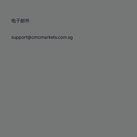
78%
78%
85%
72%
72%
79%
79%
86%
73%
73%
80%
80%
87%
电子邮件
74%
74%
81%
81%
88%
75%
75%
82%
82%
support@cmcmarkets.com.sg
89%
76%
76%
83%
83%
90%
77%
77%
84%
84%
91%
78%
78%
85%
85%
92%
79%
79%
86%
86%
93%
80%
80%
87%
87%
94%
81%
81%
88%
88%
95%
82%
82%
89%
89%
96%
83%
83%
90%
90%
97%
84%
84%
91%
91%
98%
85%
85%