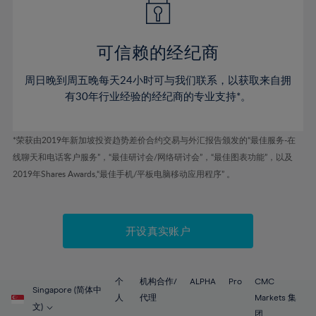
50%
50%
57%
44%
44%
51%
51%
58%
45%
45%
52%
52%
59%
可信赖的经纪商
46%
46%
53%
53%
60%
周日晚到周五晚每天24小时可与我们联系，以获取来自拥
47%
47%
54%
54%
61%
有30年行业经验的经纪商的专业支持*。
48%
48%
55%
55%
62%
49%
49%
56%
56%
63%
*荣获由2019年新加坡投资趋势差价合约交易与外汇报告颁发的“最佳服务-在
50%
50%
57%
57%
线聊天和电话客户服务”，“最佳研讨会/网络研讨会”，“最佳图表功能”，以及
64%
51%
51%
2019年Shares Awards,“最佳手机/平板电脑移动应用程序” 。
58%
58%
65%
52%
52%
59%
59%
66%
53%
53%
60%
60%
67%
开设真实账户
54%
54%
61%
61%
68%
55%
55%
62%
62%
69%
56%
56%
个
机构合作/
ALPHA
Pro
CMC
63%
63%
Singapore (简体中
70%
人
代理
Markets 集
57%
57%
文)
团