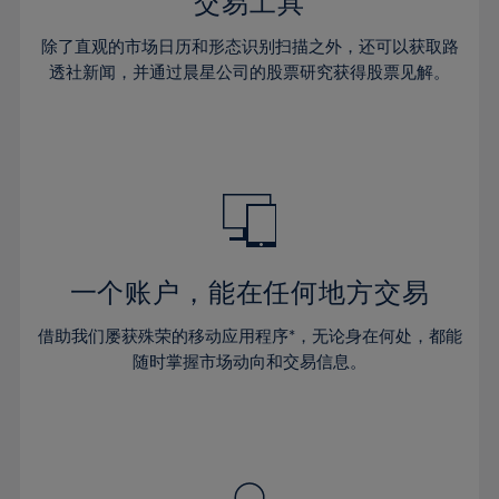
36%
36%
交易工具
43%
30%
30%
37%
37%
44%
除了直观的市场日历和形态识别扫描之外，还可以获取路
31%
31%
38%
38%
透社新闻，并通过晨星公司的股票研究获得股票见解。
45%
32%
32%
39%
39%
46%
33%
33%
40%
40%
47%
34%
34%
41%
41%
48%
35%
35%
42%
42%
49%
36%
36%
43%
43%
50%
37%
37%
44%
44%
一个账户，能在任何地方交易
51%
38%
38%
45%
45%
52%
借助我们屡获殊荣的移动应用程序*，无论身在何处，都能
39%
39%
46%
46%
53%
随时掌握市场动向和交易信息。
40%
40%
47%
47%
54%
41%
41%
48%
48%
55%
42%
42%
49%
49%
56%
43%
43%