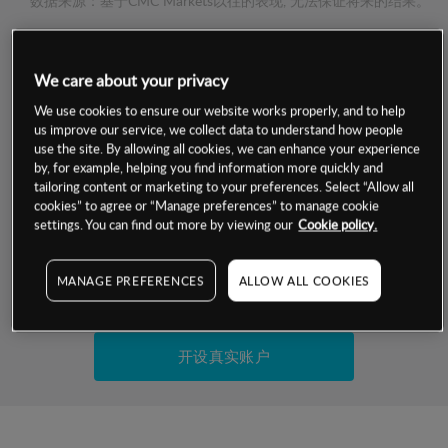
数据来源：基于CMC Markets以往的表现, 无法保证将来的结果。
交易明细
We care about your privacy
We use cookies to ensure our website works properly, and to help
保证金率
最小数额
-
us improve our service, we collect data to understand how people
use the site. By allowing all cookies, we can enhance your experience
交易时间
1级保证金率
-
by, for example, helping you find information more quickly and
层级
单位
费率
tailoring content or marketing to your preferences. Select “Allow all
允许GSLO
否
cookies” to agree or “Manage preferences” to manage cookie
基于相关差价合约金融产品的价格明细
settings. You can find out more by viewing our
Cookie policy.
日
交易时间
GSLO最小价差
-
显示的交易时间是新加坡当地时间
允许做空
是
MANAGE PREFERENCES
ALLOW ALL COOKIES
试用模拟账户
持仓成本-买入
持仓成本-卖出
开设真实账户
最近更新：