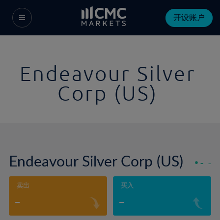
开设账户
Endeavour Silver
Corp (US)
Endeavour Silver Corp (US)
-
-
卖出
买入
-
-