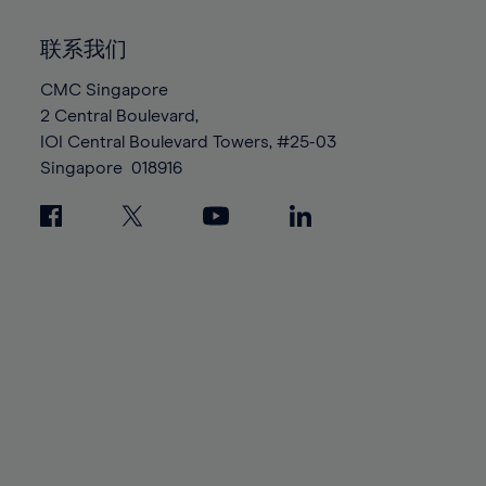
92%
92%
99%
86%
86%
93%
93%
100%
联系我们
87%
87%
94%
94%
88%
88%
CMC Singapore
95%
95%
2 Central Boulevard,
89%
89%
96%
96%
IOI Central Boulevard Towers, #25-03
90%
90%
97%
97%
Singapore
018916
91%
91%
98%
98%
92%
92%
99%
99%
93%
93%
100%
100%
94%
94%
95%
95%
96%
96%
97%
97%
98%
98%
99%
99%