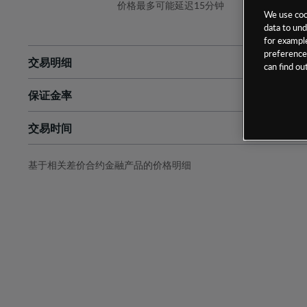
价格最多可能延迟15分钟
We use cook
data to und
for example
preferences
交易明细
can find o
保证金率
最小数额
-
交易时间
1级保证金率
-
层级
单位
费率
允许GSLO
否
基于相关差价合约金融产品的价格明细
日
交易时间
GSLO最小价差
-
显示的交易时间是新加坡当地时间
允许做空
是
持仓成本-买入
持仓成本-卖出
最近更新：