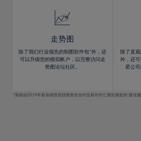
32%
14%
14%
33%
15%
15%
34%
16%
16%
35%
17%
17%
走势图
36%
18%
18%
除了我们行业领先的制图软件包*外，还
除了直观
37%
19%
19%
可以升级您的模拟帐户，以完整访问走
外，还可
38%
20%
20%
势图论坛社区。
星公司
39%
21%
21%
40%
22%
22%
41%
*荣获由2019年新加坡投资趋势差价合约交易与外汇报告颁发的“最佳服务-在
23%
23%
42%
24%
24%
43%
25%
25%
44%
26%
26%
45%
27%
27%