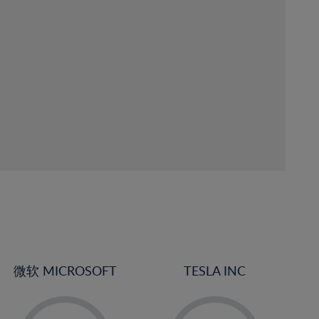
微软 MICROSOFT
TESLA INC
-
-