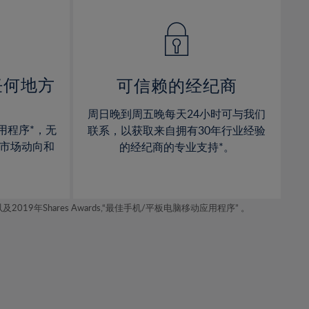
14%
14%
15%
15%
16%
16%
17%
17%
任何地方
可信赖的经纪商
18%
18%
周日晚到周五晚每天24小时可与我们
19%
19%
用程序*，无
联系，以获取来自拥有30年行业经验
20%
20%
市场动向和
的经纪商的专业支持*。
21%
21%
22%
22%
年Shares Awards,“最佳手机/平板电脑移动应用程序” 。
23%
23%
24%
24%
25%
25%
26%
26%
27%
27%