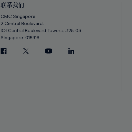
42%
42%
联系我们
43%
43%
CMC Singapore
44%
44%
2 Central Boulevard,
IOI Central Boulevard Towers, #25-03
45%
45%
Singapore
018916
46%
46%
47%
47%
48%
48%
49%
49%
50%
50%
51%
51%
52%
52%
53%
53%
54%
54%
55%
55%