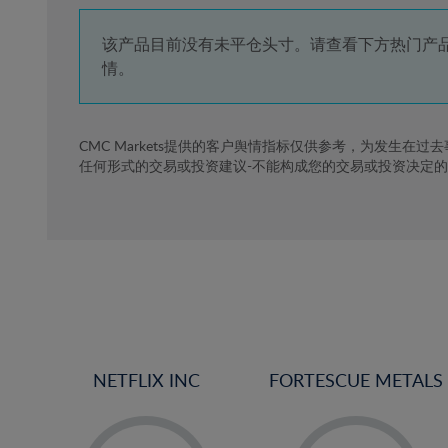
4%
5%
该产品目前没有未平仓头寸。请查看下方热门产
情。
6%
7%
8%
CMC Markets提供的客户舆情指标仅供参考，为发生在过
任何形式的交易或投资建议-不能构成您的交易或投资决定
9%
10%
11%
12%
13%
14%
15%
NETFLIX INC
FORTESCUE METALS
16%
17%
-
-