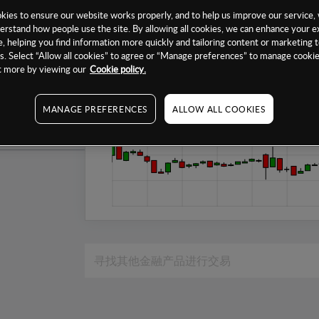
1个月
ies to ensure our website works properly, and to help us improve our service, 
erstand how people use the site. By allowing all cookies, we can enhance your e
6个月
, helping you find information more quickly and tailoring content or marketing 
. Select “Allow all cookies” to agree or “Manage preferences” to manage cookie
1年
ut more by viewing our
Cookie policy.
MANAGE PREFERENCES
ALLOW ALL COOKIES