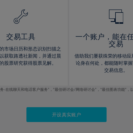
14%
14%
15%
15%
16%
16%
17%
17%
交易工具
一个账户，能在
交易
18%
18%
的市场日历和形态识别扫描之
19%
19%
以获取路透社新闻，并通过晨
借助我们屡获殊荣的移动应
20%
20%
的股票研究获得股票见解。
论身在何处，都能随时掌握
交易信息。
21%
21%
22%
22%
线聊天和电话客户服务”，“最佳研讨会/网络研讨会”，“最佳图表功能”，以及2019
23%
23%
24%
24%
25%
25%
开设真实账户
26%
26%
27%
27%