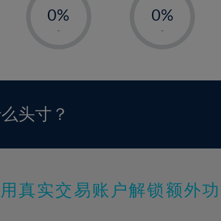
0%
0%
1%
1%
-
-
2%
2%
3%
3%
4%
4%
5%
5%
6%
6%
什么头寸？
7%
7%
8%
8%
9%
9%
10%
10%
11%
11%
使用真实交易账户解锁额外功
12%
12%
13%
13%