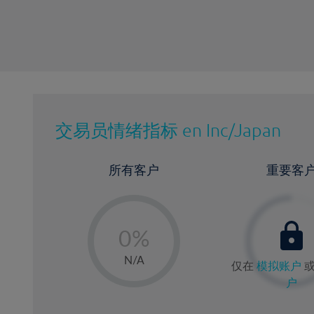
交易员情绪指标
en Inc/Japan
所有客户
重要客
-
0%
1%
N/A
仅在
模拟账户
2%
户
3%