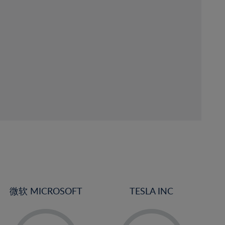
微软 MICROSOFT
TESLA INC
-
-