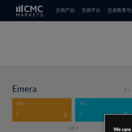
交易产品
交易平台
交易教育与
Emera
-
卖出
买入
-
-
-
点差:
We care 