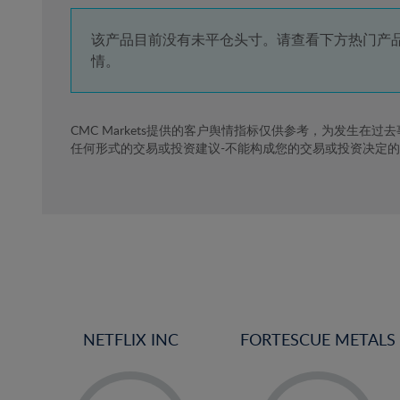
4%
5%
该产品目前没有未平仓头寸。请查看下方热门产
情。
6%
7%
8%
CMC Markets提供的客户舆情指标仅供参考，为发生在过
任何形式的交易或投资建议-不能构成您的交易或投资决定
9%
10%
11%
12%
13%
14%
15%
NETFLIX INC
FORTESCUE METALS
16%
17%
-
-