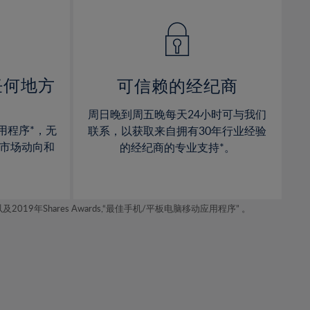
14%
14%
15%
15%
16%
16%
17%
17%
任何地方
可信赖的经纪商
18%
18%
周日晚到周五晚每天24小时可与我们
19%
19%
用程序*，无
联系，以获取来自拥有30年行业经验
20%
20%
市场动向和
的经纪商的专业支持*。
21%
21%
22%
22%
年Shares Awards,“最佳手机/平板电脑移动应用程序” 。
23%
23%
24%
24%
25%
25%
26%
26%
27%
27%