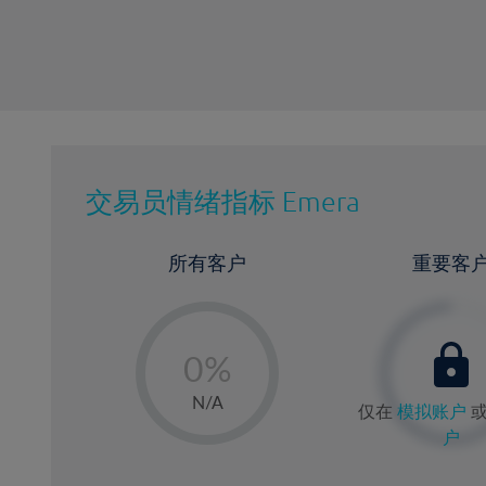
交易员情绪指标
Emera
所有客户
重要客
-
0%
1%
N/A
仅在
模拟账户
2%
户
3%