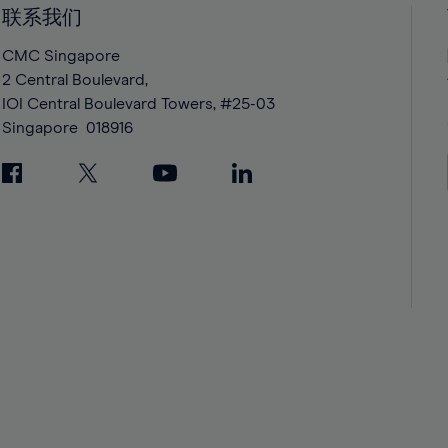
42%
42%
联系我们
43%
43%
CMC Singapore
44%
44%
2 Central Boulevard,
IOI Central Boulevard Towers, #25-03
45%
45%
Singapore
018916
46%
46%
47%
47%
48%
48%
49%
49%
50%
50%
51%
51%
52%
52%
53%
53%
54%
54%
55%
55%