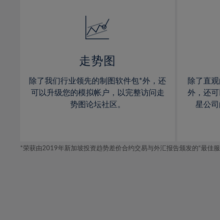
32%
14%
14%
33%
15%
15%
34%
16%
16%
35%
17%
17%
走势图
36%
18%
18%
除了我们行业领先的制图软件包*外，还
除了直观
37%
19%
19%
可以升级您的模拟帐户，以完整访问走
外，还可
38%
20%
20%
势图论坛社区。
星公司
39%
21%
21%
40%
22%
22%
41%
*荣获由2019年新加坡投资趋势差价合约交易与外汇报告颁发的“最佳服务-在
23%
23%
42%
24%
24%
43%
25%
25%
44%
26%
26%
45%
27%
27%