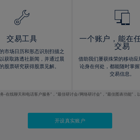
14%
14%
15%
15%
16%
16%
17%
17%
交易工具
一个账户，能在
交易
18%
18%
的市场日历和形态识别扫描之
19%
19%
以获取路透社新闻，并通过晨
借助我们屡获殊荣的移动应
20%
20%
的股票研究获得股票见解。
论身在何处，都能随时掌握
交易信息。
21%
21%
22%
22%
线聊天和电话客户服务”，“最佳研讨会/网络研讨会”，“最佳图表功能”，以及2019
23%
23%
24%
24%
25%
25%
开设真实账户
26%
26%
27%
27%