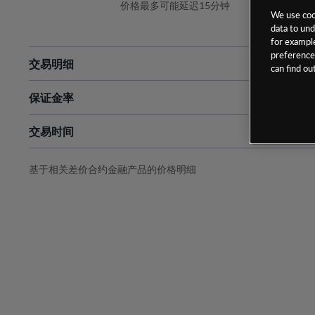
价格最多可能延迟15分钟
We use cook
data to und
for example
preferences
交易明细
can find o
保证金率
最小数额
-
交易时间
1级保证金率
-
层级
单位
费率
允许GSLO
是
基于相关差价合约金融产品的价格明细
日
交易时间
GSLO最小价差
-
显示的交易时间是新加坡当地时间
允许做空
是
持仓成本-买入
持仓成本-卖出
最近更新：