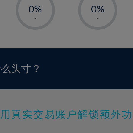
0%
0%
1%
1%
-
-
2%
2%
3%
3%
4%
4%
5%
5%
6%
6%
什么头寸？
7%
7%
8%
8%
9%
9%
10%
10%
11%
11%
使用真实交易账户解锁额外功
12%
12%
13%
13%