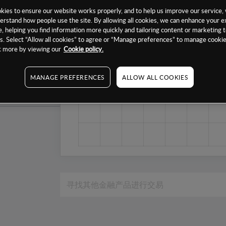
1个月
ies to ensure our website works properly, and to help us improve our service, 
erstand how people use the site. By allowing all cookies, we can enhance your e
6个月
, helping you find information more quickly and tailoring content or marketing 
. Select “Allow all cookies” to agree or “Manage preferences” to manage cookie
1年
ut more by viewing our
Cookie policy.
MANAGE PREFERENCES
ALLOW ALL COOKIES