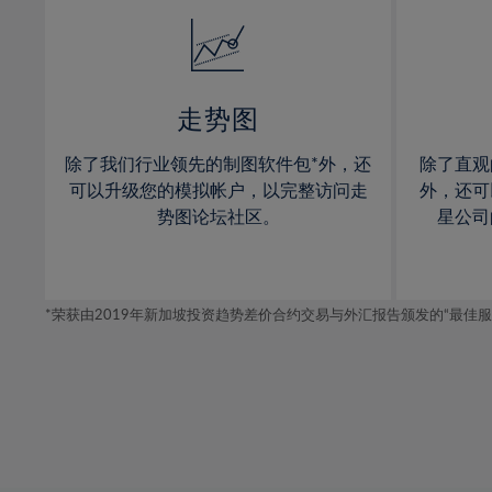
14%
14%
15%
15%
16%
16%
17%
17%
走势图
18%
18%
除了我们行业领先的制图软件包*外，还
除了直观
19%
19%
可以升级您的模拟帐户，以完整访问走
外，还可
20%
20%
势图论坛社区。
星公司
21%
21%
22%
22%
*荣获由2019年新加坡投资趋势差价合约交易与外汇报告颁发的“最佳服务-在
23%
23%
24%
24%
25%
25%
26%
26%
27%
27%