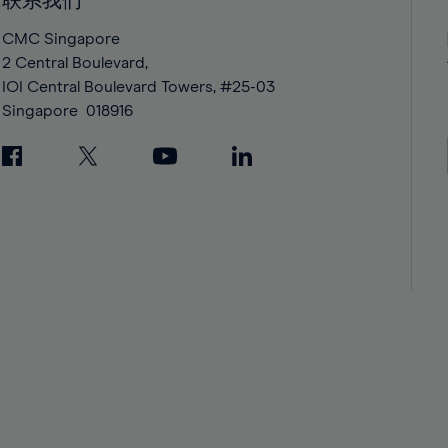
联系我们
42%
42%
43%
43%
CMC Singapore
2 Central Boulevard,
44%
44%
IOI Central Boulevard Towers, #25-03
45%
45%
Singapore
018916
46%
46%
47%
47%
48%
48%
49%
49%
50%
50%
51%
51%
52%
52%
53%
53%
54%
54%
55%
55%