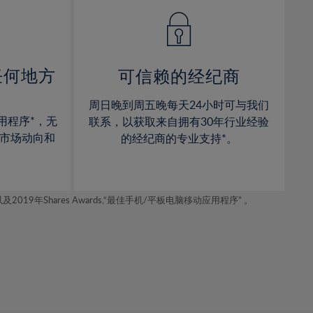
14%
14%
15%
15%
16%
16%
17%
17%
任何地方
可信赖的经纪商
18%
18%
周日晚到周五晚每天24小时可与我们
19%
19%
用程序*，无
联系，以获取来自拥有30年行业经验
20%
20%
市场动向和
的经纪商的专业支持*。
21%
21%
22%
22%
年Shares Awards,“最佳手机/平板电脑移动应用程序” 。
23%
23%
24%
24%
25%
25%
26%
26%
27%
27%