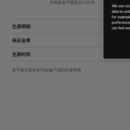
价格最多可能延迟15分钟
We use cook
data to und
for example
preferences
交易明细
can find o
保证金率
最小数额
-
交易时间
1级保证金率
-
层级
单位
费率
允许GSLO
否
基于相关差价合约金融产品的价格明细
日
交易时间
GSLO最小价差
-
显示的交易时间是新加坡当地时间
允许做空
是
持仓成本-买入
持仓成本-卖出
最近更新：