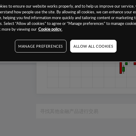
1个月
ies to ensure our website works properly, and to help us improve our service, 
erstand how people use the site. By allowing all cookies, we can enhance your e
6个月
, helping you find information more quickly and tailoring content or marketing 
. Select “Allow all cookies” to agree or “Manage preferences” to manage cookie
1年
ut more by viewing our
Cookie policy.
MANAGE PREFERENCES
ALLOW ALL COOKIES