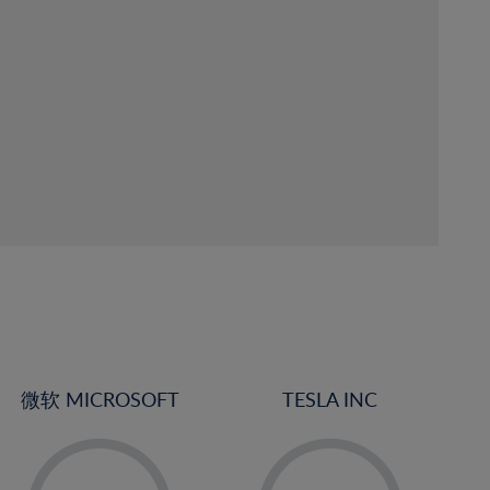
微软 MICROSOFT
TESLA INC
-
-