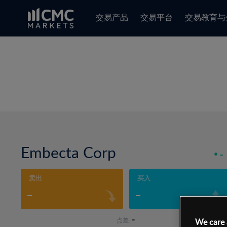
交易产品
交易平台
交易教育与
Embecta Corp
-
卖出
买入
-
-
-
点差:
We care 