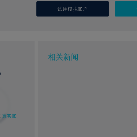
试用模拟账户
相关新闻
户
%
1%
或
真实账