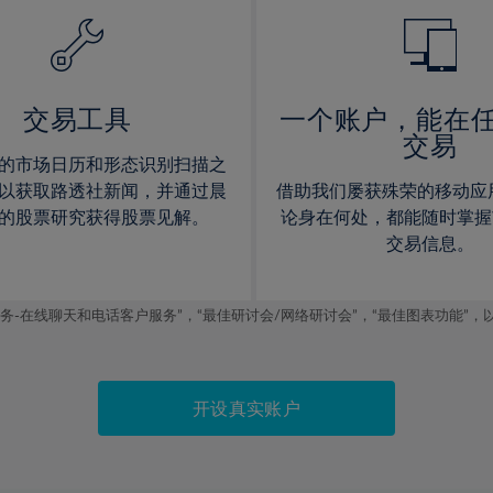
14%
14%
15%
15%
16%
16%
17%
17%
交易工具
一个账户，能在
交易
18%
18%
的市场日历和形态识别扫描之
19%
19%
以获取路透社新闻，并通过晨
借助我们屡获殊荣的移动应
20%
20%
的股票研究获得股票见解。
论身在何处，都能随时掌握
交易信息。
21%
21%
22%
22%
线聊天和电话客户服务”，“最佳研讨会/网络研讨会”，“最佳图表功能”，以及2019
23%
23%
24%
24%
25%
25%
开设真实账户
26%
26%
27%
27%