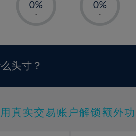
0%
0%
1%
1%
-
-
2%
2%
3%
3%
4%
4%
5%
5%
6%
6%
什么头寸？
7%
7%
8%
8%
9%
9%
10%
10%
11%
11%
使用真实交易账户解锁额外功
12%
12%
13%
13%