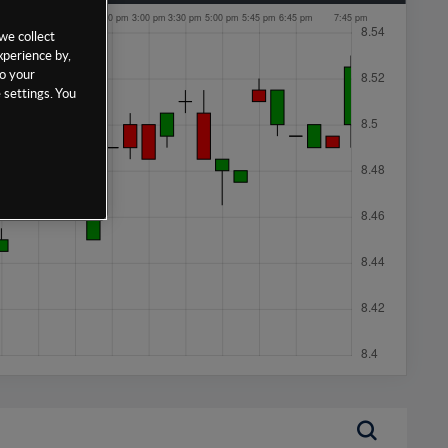
we collect
xperience by,
to your
 settings. You