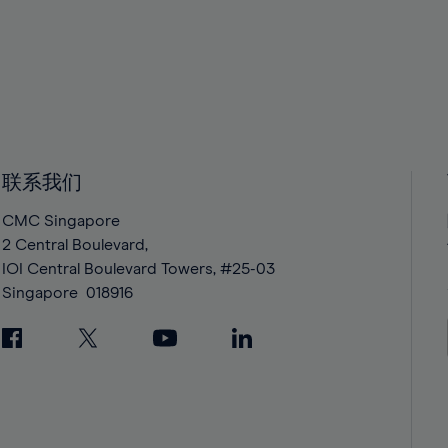
37%
37%
38%
38%
39%
39%
40%
40%
41%
41%
42%
42%
联系我们
43%
43%
CMC Singapore
44%
44%
2 Central Boulevard,
45%
45%
IOI Central Boulevard Towers, #25-03
Singapore
018916
46%
46%
47%
47%
48%
48%
49%
49%
50%
50%