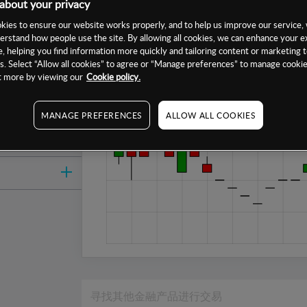
about your privacy
1日
ies to ensure our website works properly, and to help us improve our service, 
1周
erstand how people use the site. By allowing all cookies, we can enhance your e
, helping you find information more quickly and tailoring content or marketing 
1个月
. Select “Allow all cookies” to agree or “Manage preferences” to manage cookie
ut more by viewing our
Cookie policy.
6个月
1年
MANAGE PREFERENCES
ALLOW ALL COOKIES