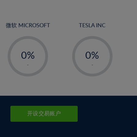
微软 MICROSOFT
TESLA INC
-
-
0%
0%
1%
1%
-
-
2%
2%
3%
3%
4%
4%
5%
5%
6%
6%
开设交易账户
7%
7%
8%
8%