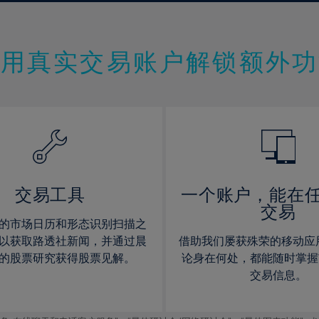
9%
9%
10%
10%
11%
11%
使用真实交易账户解锁额外功
12%
12%
13%
13%
14%
14%
15%
15%
16%
16%
17%
17%
交易工具
一个账户，能在
交易
18%
18%
的市场日历和形态识别扫描之
19%
19%
以获取路透社新闻，并通过晨
借助我们屡获殊荣的移动应
20%
20%
的股票研究获得股票见解。
论身在何处，都能随时掌握
交易信息。
21%
21%
22%
22%