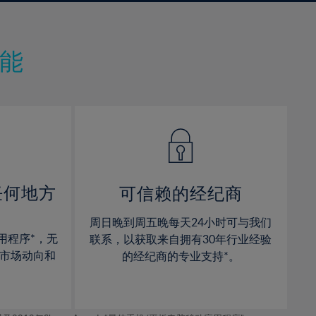
9%
9%
10%
10%
11%
11%
能
12%
12%
13%
13%
14%
14%
15%
15%
16%
16%
17%
17%
任何地方
可信赖的经纪商
18%
18%
周日晚到周五晚每天24小时可与我们
19%
19%
用程序*，无
联系，以获取来自拥有30年行业经验
20%
20%
市场动向和
的经纪商的专业支持*。
21%
21%
22%
22%