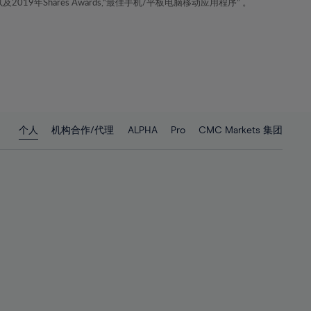
年Shares Awards,“最佳手机/平板电脑移动应用程序” 。
23%
23%
24%
24%
25%
25%
26%
26%
27%
27%
28%
28%
个人
机构合作/代理
ALPHA
Pro
CMC Markets 集团
29%
29%
30%
30%
31%
31%
32%
32%
33%
33%
34%
34%
35%
35%
36%
36%