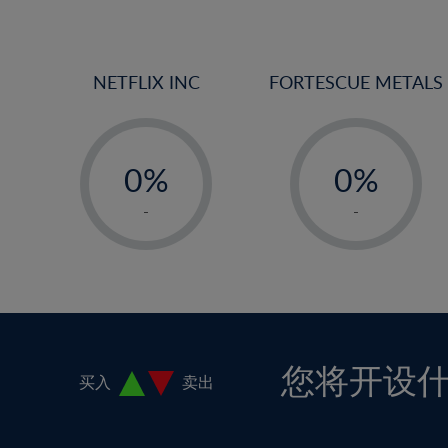
13%
14%
15%
NETFLIX INC
FORTESCUE METALS
16%
17%
-
-
18%
0%
0%
19%
1%
1%
-
-
20%
2%
2%
21%
3%
3%
22%
4%
4%
23%
5%
5%
24%
6%
6%
您将开设
买入
卖出
25%
7%
7%
26%
8%
8%