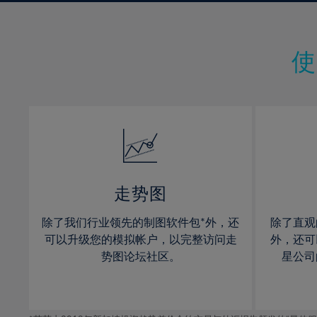
27%
9%
9%
28%
10%
10%
29%
11%
11%
30%
12%
12%
31%
13%
13%
32%
14%
14%
33%
15%
15%
34%
16%
16%
35%
17%
17%
走势图
36%
18%
18%
除了我们行业领先的制图软件包*外，还
除了直观
37%
19%
19%
可以升级您的模拟帐户，以完整访问走
外，还可
38%
20%
20%
势图论坛社区。
星公司
39%
21%
21%
40%
22%
22%