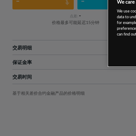
-
-
We care 
We use cook
-
点差:
data to und
价格最多可能延迟15分钟
for example
preferences
can find o
交易明细
保证金率
最小数额
-
交易时间
1级保证金率
-
层级
单位
费率
允许GSLO
是
基于相关差价合约金融产品的价格明细
日
交易时间
GSLO最小价差
-
显示的交易时间是新加坡当地时间
允许做空
否
持仓成本-买入