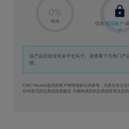
-
0%
1%
N/A
仅在
模拟账户
2%
户
3%
4%
5%
该产品目前没有未平仓头寸。请查看下方热门产
情。
6%
7%
8%
CMC Markets提供的客户舆情指标仅供参考，为发生在过
任何形式的交易或投资建议-不能构成您的交易或投资决定
9%
10%
11%
12%