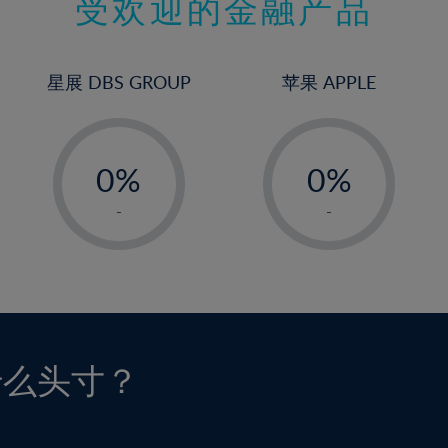
受欢迎的金融产品
星展 DBS GROUP
苹果 APPLE
-
-
0%
0%
1%
1%
-
-
2%
2%
3%
3%
4%
4%
5%
5%
6%
6%
什么头寸？
7%
7%
8%
8%