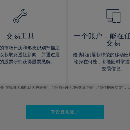
14%
14%
15%
15%
16%
16%
17%
17%
交易工具
一个账户，能在
交易
18%
18%
的市场日历和形态识别扫描之
19%
19%
以获取路透社新闻，并通过晨
借助我们屡获殊荣的移动应
20%
20%
的股票研究获得股票见解。
论身在何处，都能随时掌握
交易信息。
21%
21%
22%
22%
线聊天和电话客户服务”，“最佳研讨会/网络研讨会”，“最佳图表功能”，以及2019
23%
23%
24%
24%
25%
25%
开设真实账户
26%
26%
27%
27%