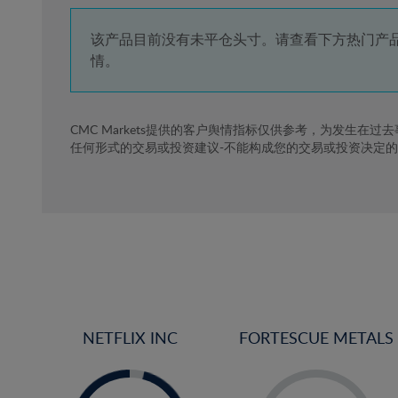
4%
5%
该产品目前没有未平仓头寸。请查看下方热门产
情。
6%
7%
8%
CMC Markets提供的客户舆情指标仅供参考，为发生在过
任何形式的交易或投资建议-不能构成您的交易或投资决定
9%
10%
11%
12%
13%
14%
15%
NETFLIX INC
FORTESCUE METALS
16%
17%
-
-
0%