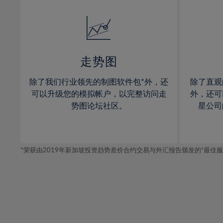
32%
14%
33%
15%
34%
16%
35%
17%
走势图
36%
18%
除了我们行业领先的制图软件包*外，还
除了直观
37%
19%
可以升级您的模拟帐户，以完整访问走
外，还可
38%
20%
势图论坛社区。
星公司
39%
21%
40%
22%
41%
*荣获由2019年新加坡投资趋势差价合约交易与外汇报告颁发的“最佳服务-在
23%
42%
24%
43%
25%
44%
26%
45%
27%