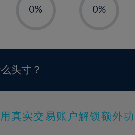
0%
98%
0%
1%
1%
-
-
2%
2%
3%
3%
4%
4%
5%
5%
6%
6%
什么头寸？
7%
7%
8%
8%
9%
9%
10%
10%
11%
11%
使用真实交易账户解锁额外功
12%
12%
13%
13%