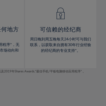
14%
14%
15%
15%
16%
16%
17%
17%
任何地方
可信赖的经纪商
18%
18%
周日晚到周五晚每天24小时可与我们
19%
19%
用程序*，无
联系，以获取来自拥有30年行业经验
20%
20%
市场动向和
的经纪商的专业支持*。
21%
21%
22%
22%
年Shares Awards,“最佳手机/平板电脑移动应用程序” 。
23%
23%
24%
24%
25%
25%
26%
26%
27%
27%