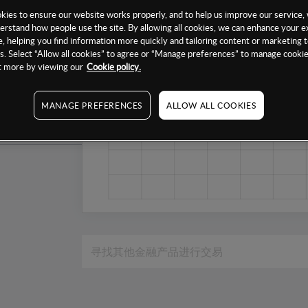
1个月
ies to ensure our website works properly, and to help us improve our service, 
erstand how people use the site. By allowing all cookies, we can enhance your e
6个月
, helping you find information more quickly and tailoring content or marketing 
. Select “Allow all cookies” to agree or “Manage preferences” to manage cookie
1年
ut more by viewing our
Cookie policy.
MANAGE PREFERENCES
ALLOW ALL COOKIES