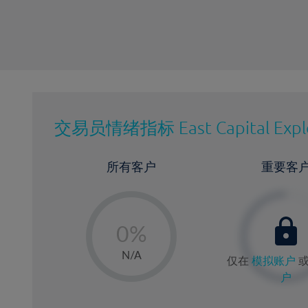
交易员情绪指标
East Capital Expl
所有客户
重要客
-
0%
1%
N/A
仅在
模拟账户
2%
户
3%