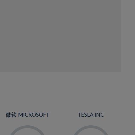
微软 MICROSOFT
TESLA INC
2%
-
3%
-