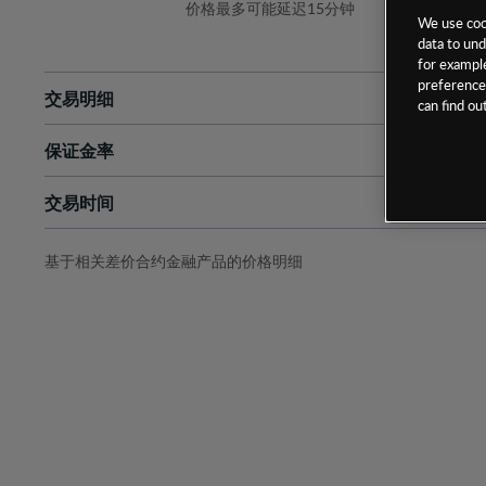
价格最多可能延迟15分钟
We use cook
data to und
for example
preferences
交易明细
can find o
保证金率
最小数额
-
交易时间
1级保证金率
-
层级
单位
费率
允许GSLO
否
基于相关差价合约金融产品的价格明细
日
交易时间
GSLO最小价差
-
显示的交易时间是新加坡当地时间
允许做空
是
持仓成本-买入
持仓成本-卖出
最近更新：