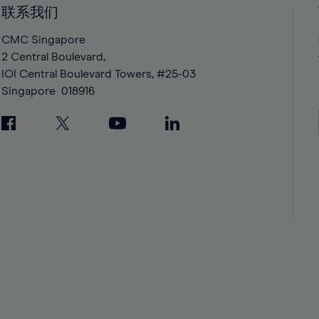
42%
42%
联系我们
43%
43%
CMC Singapore
44%
44%
2 Central Boulevard,
IOI Central Boulevard Towers, #25-03
45%
45%
Singapore
018916
46%
46%
47%
47%
48%
48%
49%
49%
50%
50%
51%
51%
52%
52%
53%
53%
54%
54%
55%
55%