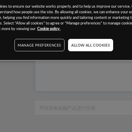
1个月
ies to ensure our website works properly, and to help us improve our service, 
erstand how people use the site. By allowing all cookies, we can enhance your e
6个月
, helping you find information more quickly and tailoring content or marketing 
. Select “Allow all cookies” to agree or “Manage preferences” to manage cookie
1年
ut more by viewing our
Cookie policy.
MANAGE PREFERENCES
ALLOW ALL COOKIES