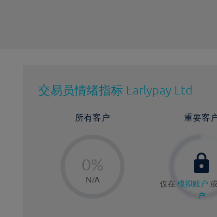
交易员情绪指标
Earlypay Ltd
所有客户
重要客
-
0%
1%
N/A
仅在
模拟账户
2%
户
3%