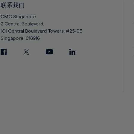
42%
42%
联系我们
43%
43%
CMC Singapore
44%
44%
2 Central Boulevard,
IOI Central Boulevard Towers, #25-03
45%
45%
Singapore
018916
46%
46%
47%
47%
48%
48%
49%
49%
50%
50%
51%
51%
52%
52%
53%
53%
54%
54%
55%
55%