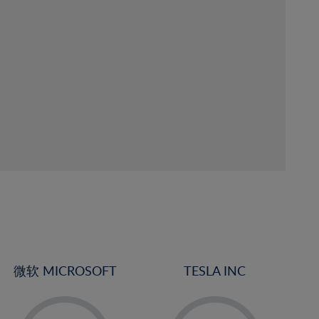
微软 MICROSOFT
TESLA INC
-
-