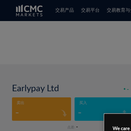
交易产品
交易平台
交易教育与
Earlypay Ltd
-
卖出
买入
-
-
-
点差:
We care 