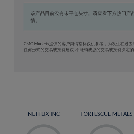
4%
5%
该产品目前没有未平仓头寸。请查看下方热门产
情。
6%
7%
8%
CMC Markets提供的客户舆情指标仅供参考，为发生在过
任何形式的交易或投资建议-不能构成您的交易或投资决定
9%
10%
11%
12%
13%
14%
15%
NETFLIX INC
FORTESCUE METALS
16%
17%
-
-