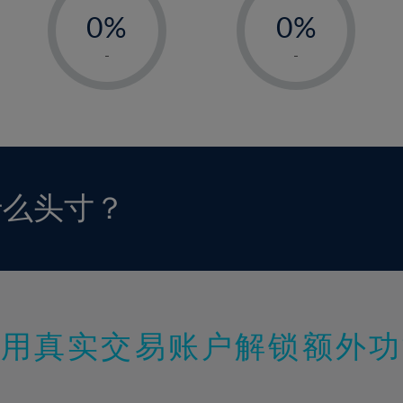
0%
0%
1%
1%
-
-
2%
2%
3%
3%
4%
4%
5%
5%
6%
6%
什么头寸？
7%
7%
8%
8%
9%
9%
10%
10%
11%
11%
使用真实交易账户解锁额外功
12%
12%
13%
13%