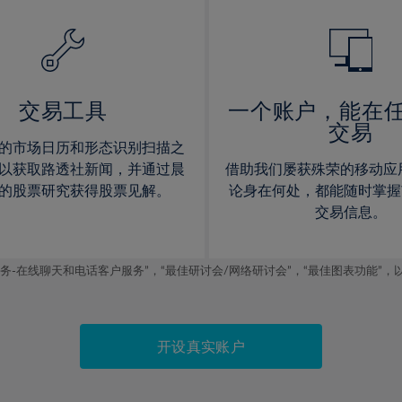
14%
14%
15%
15%
16%
16%
17%
17%
交易工具
一个账户，能在
交易
18%
18%
的市场日历和形态识别扫描之
19%
19%
以获取路透社新闻，并通过晨
借助我们屡获殊荣的移动应
20%
20%
的股票研究获得股票见解。
论身在何处，都能随时掌握
交易信息。
21%
21%
22%
22%
线聊天和电话客户服务”，“最佳研讨会/网络研讨会”，“最佳图表功能”，以及2019
23%
23%
24%
24%
25%
25%
开设真实账户
26%
26%
27%
27%