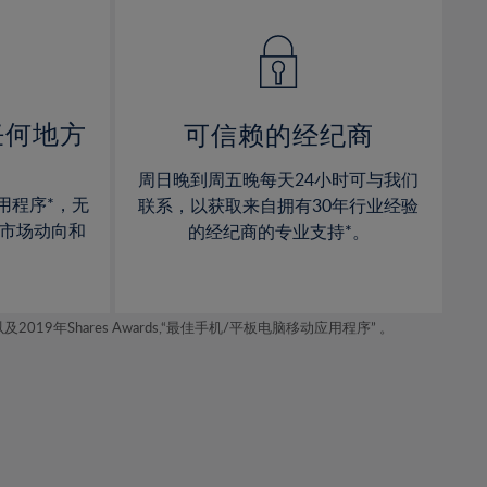
14%
14%
15%
15%
16%
16%
17%
17%
任何地方
可信赖的经纪商
18%
18%
周日晚到周五晚每天24小时可与我们
19%
19%
用程序*，无
联系，以获取来自拥有30年行业经验
20%
20%
市场动向和
的经纪商的专业支持*。
21%
21%
22%
22%
年Shares Awards,“最佳手机/平板电脑移动应用程序” 。
23%
23%
24%
24%
25%
25%
26%
26%
27%
27%