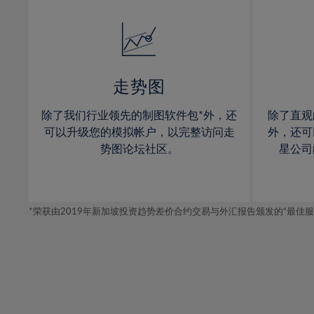
32%
14%
14%
33%
15%
15%
34%
16%
16%
35%
17%
17%
走势图
36%
18%
18%
除了我们行业领先的制图软件包*外，还
除了直观
37%
19%
19%
可以升级您的模拟帐户，以完整访问走
外，还可
38%
20%
20%
势图论坛社区。
星公司
39%
21%
21%
40%
22%
22%
41%
*荣获由2019年新加坡投资趋势差价合约交易与外汇报告颁发的“最佳服务-在
23%
23%
42%
24%
24%
43%
25%
25%
44%
26%
26%
45%
27%
27%