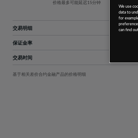
价格最多可能延迟15分钟
We use cook
data to und
for example
preferences
交易明细
can find o
保证金率
最小数额
-
交易时间
1级保证金率
-
层级
单位
费率
允许GSLO
否
基于相关差价合约金融产品的价格明细
日
交易时间
GSLO最小价差
-
显示的交易时间是新加坡当地时间
允许做空
是
持仓成本-买入
持仓成本-卖出
最近更新：