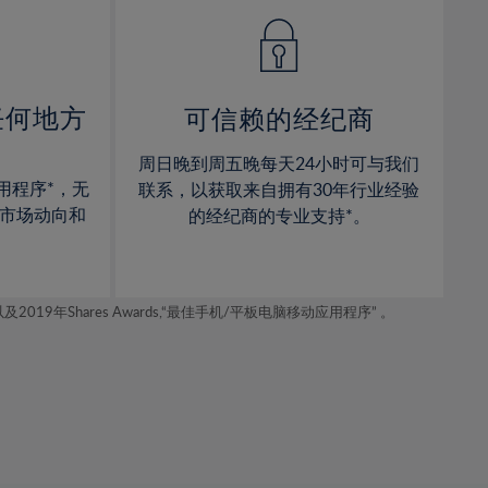
14%
14%
15%
15%
16%
16%
17%
17%
任何地方
可信赖的经纪商
18%
18%
周日晚到周五晚每天24小时可与我们
19%
19%
用程序*，无
联系，以获取来自拥有30年行业经验
20%
20%
市场动向和
的经纪商的专业支持*。
21%
21%
22%
22%
年Shares Awards,“最佳手机/平板电脑移动应用程序” 。
23%
23%
24%
24%
25%
25%
26%
26%
27%
27%