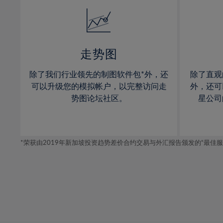
14%
14%
32%
15%
15%
33%
16%
16%
34%
17%
17%
35%
走势图
18%
18%
36%
除了我们行业领先的制图软件包*外，还
除了直观
19%
19%
37%
可以升级您的模拟帐户，以完整访问走
外，还可
20%
20%
势图论坛社区。
星公司
38%
21%
21%
39%
22%
22%
40%
*荣获由2019年新加坡投资趋势差价合约交易与外汇报告颁发的“最佳服务-在
23%
23%
41%
24%
24%
42%
25%
25%
43%
26%
26%
44%
27%
27%
45%