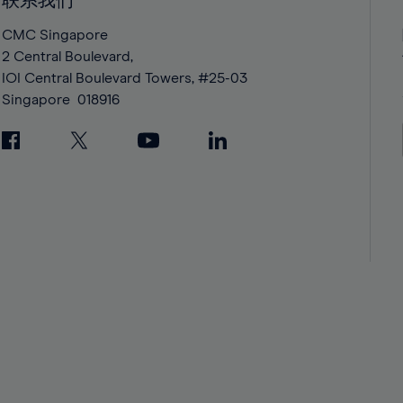
联系我们
42%
42%
43%
43%
CMC Singapore
2 Central Boulevard,
44%
44%
IOI Central Boulevard Towers, #25-03
45%
45%
Singapore
018916
46%
46%
47%
47%
48%
48%
49%
49%
50%
50%
51%
51%
52%
52%
53%
53%
54%
54%
55%
55%