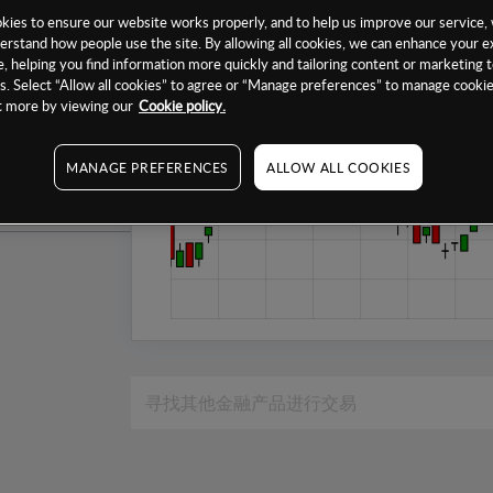
1个月
ies to ensure our website works properly, and to help us improve our service, 
erstand how people use the site. By allowing all cookies, we can enhance your e
6个月
, helping you find information more quickly and tailoring content or marketing 
. Select “Allow all cookies” to agree or “Manage preferences” to manage cookie
1年
ut more by viewing our
Cookie policy.
MANAGE PREFERENCES
ALLOW ALL COOKIES