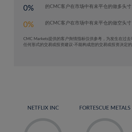
4%
0
的CMC客户在市场中有未平仓的做多头寸
5%
6%
0
的CMC客户在市场中有未平仓的做空头寸
7%
CMC Markets提供的客户舆情指标仅供参考，为发生在过
8%
任何形式的交易或投资建议-不能构成您的交易或投资决定
9%
10%
11%
12%
13%
14%
15%
NETFLIX INC
FORTESCUE METALS
16%
-
-
17%