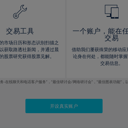
14%
14%
15%
15%
16%
16%
17%
17%
交易工具
一个账户，能在
交易
18%
18%
的市场日历和形态识别扫描之
19%
19%
以获取路透社新闻，并通过晨
借助我们屡获殊荣的移动应
20%
20%
的股票研究获得股票见解。
论身在何处，都能随时掌握
交易信息。
21%
21%
22%
22%
线聊天和电话客户服务”，“最佳研讨会/网络研讨会”，“最佳图表功能”，以及2019
23%
23%
24%
24%
25%
25%
开设真实账户
26%
26%
27%
27%