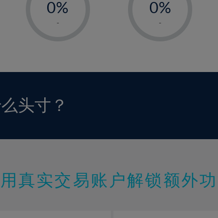
0%
0%
1%
1%
-
-
2%
2%
3%
3%
4%
4%
5%
5%
6%
6%
什么头寸？
7%
7%
8%
8%
9%
9%
10%
10%
11%
11%
使用真实交易账户解锁额外功
12%
12%
13%
13%