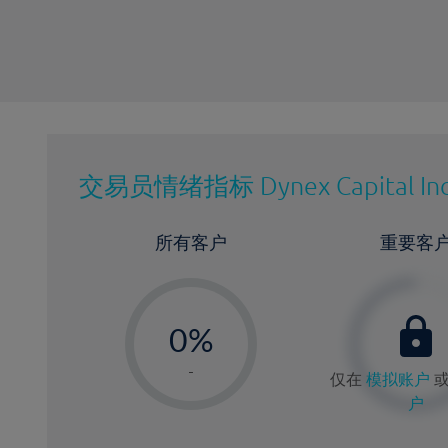
交易员情绪指标
Dynex Capital In
所有客户
重要客
-
0%
1%
-
仅在
模拟账户
2%
户
3%