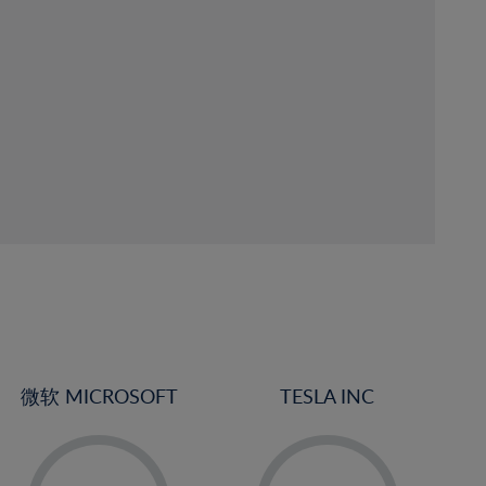
微软 MICROSOFT
TESLA INC
-
-