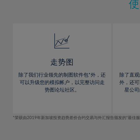
11%
11%
30%
12%
12%
31%
13%
13%
32%
14%
14%
33%
15%
15%
34%
16%
16%
35%
17%
17%
走势图
36%
18%
18%
除了我们行业领先的制图软件包*外，还
除了直观
37%
19%
19%
可以升级您的模拟帐户，以完整访问走
外，还可
38%
20%
20%
势图论坛社区。
星公司
39%
21%
21%
40%
22%
22%
41%
*荣获由2019年新加坡投资趋势差价合约交易与外汇报告颁发的“最佳服务-在
23%
23%
42%
24%
24%
43%