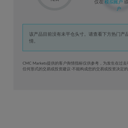
仅在
模拟账户
2%
户
3%
4%
5%
该产品目前没有未平仓头寸。请查看下方热门产
情。
6%
7%
8%
CMC Markets提供的客户舆情指标仅供参考，为发生在过
任何形式的交易或投资建议-不能构成您的交易或投资决定
9%
10%
11%
12%
13%
14%
15%