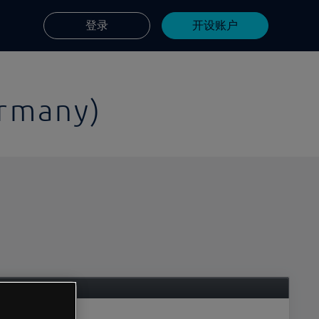
登录
开设账户
rmany)