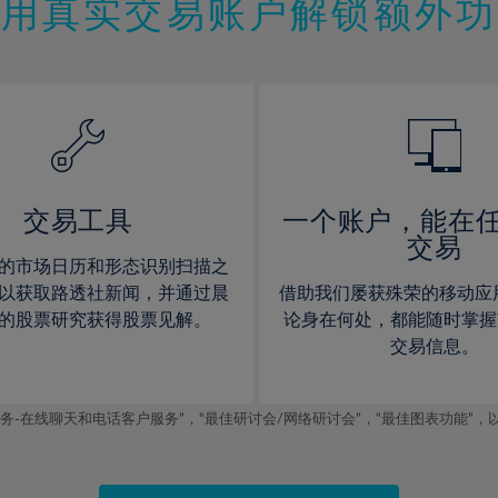
11%
11%
使用真实交易账户解锁额外功
12%
12%
13%
13%
14%
14%
15%
15%
16%
16%
17%
17%
交易工具
一个账户，能在
交易
18%
18%
的市场日历和形态识别扫描之
19%
19%
以获取路透社新闻，并通过晨
借助我们屡获殊荣的移动应
20%
20%
的股票研究获得股票见解。
论身在何处，都能随时掌握
交易信息。
21%
21%
22%
22%
线聊天和电话客户服务”，“最佳研讨会/网络研讨会”，“最佳图表功能”，以及2019
23%
23%
24%
24%