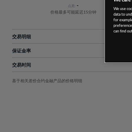
-
点差:
We use cook
价格最多可能延迟15分钟
data to und
for example
preferences
can find o
交易明细
保证金率
最小数额
-
交易时间
1级保证金率
-
层级
单位
费率
允许GSLO
否
基于相关差价合约金融产品的价格明细
日
交易时间
GSLO最小价差
-
显示的交易时间是新加坡当地时间
允许做空
否
持仓成本-买入
持仓成本-卖出