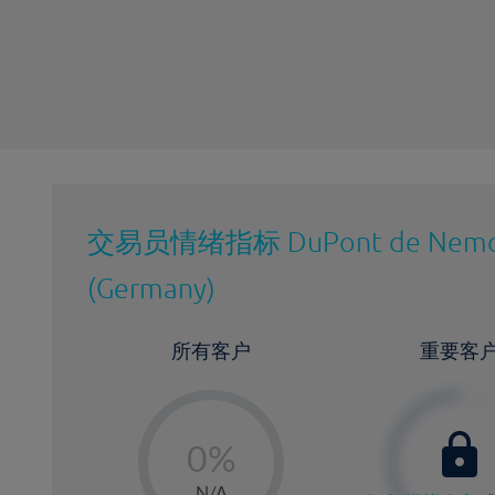
最近更新：
交易员情绪指标
DuPont de Nemo
(Germany)
所有客户
重要客
-
0%
1%
N/A