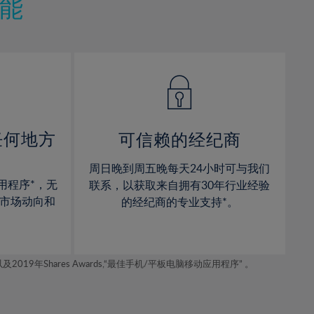
11%
11%
能
12%
12%
13%
13%
14%
14%
15%
15%
16%
16%
17%
17%
任何地方
可信赖的经纪商
18%
18%
周日晚到周五晚每天24小时可与我们
19%
19%
用程序*，无
联系，以获取来自拥有30年行业经验
20%
20%
市场动向和
的经纪商的专业支持*。
21%
21%
22%
22%
年Shares Awards,“最佳手机/平板电脑移动应用程序” 。
23%
23%
24%
24%