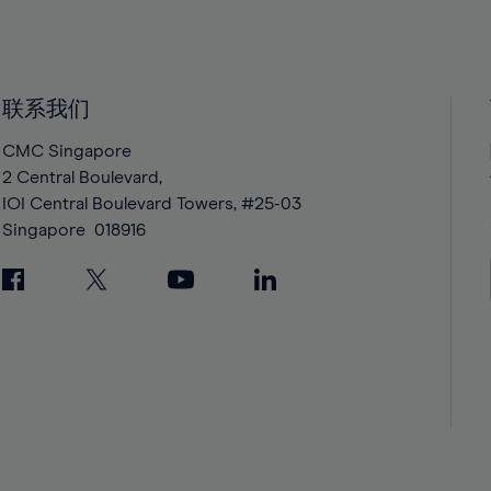
39%
39%
40%
40%
41%
41%
42%
42%
联系我们
43%
43%
CMC Singapore
44%
44%
2 Central Boulevard,
45%
45%
IOI Central Boulevard Towers, #25-03
Singapore
018916
46%
46%
47%
47%
48%
48%
49%
49%
50%
50%
51%
51%
52%
52%