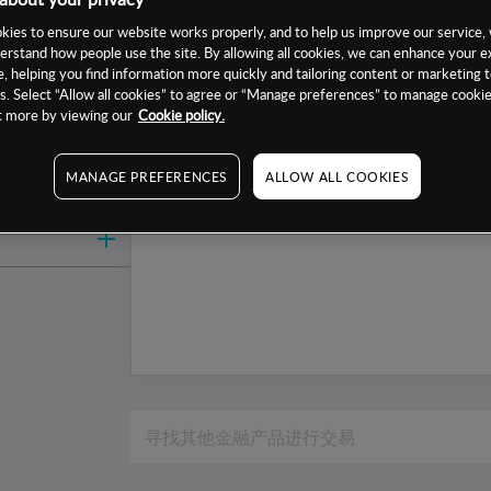
1周
ies to ensure our website works properly, and to help us improve our service, 
erstand how people use the site. By allowing all cookies, we can enhance your e
1个月
, helping you find information more quickly and tailoring content or marketing 
6个月
. Select “Allow all cookies” to agree or “Manage preferences” to manage cookie
ut more by viewing our
Cookie policy.
1年
MANAGE PREFERENCES
ALLOW ALL COOKIES