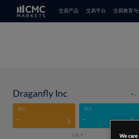
交易产品
交易平台
交易教育与
Draganfly Inc
-
卖出
买入
-
-
-
点差:
We care 