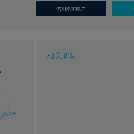
试用模拟账户
相关新闻
户
%
1%
或
真实账