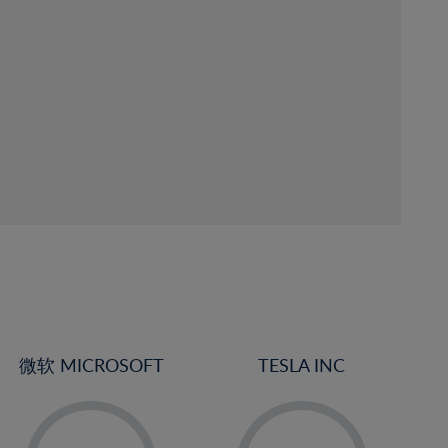
微软 MICROSOFT
TESLA INC
-
-