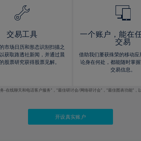
14%
14%
15%
15%
16%
16%
17%
17%
交易工具
一个账户，能在
交易
18%
18%
的市场日历和形态识别扫描之
19%
19%
以获取路透社新闻，并通过晨
借助我们屡获殊荣的移动应
20%
20%
的股票研究获得股票见解。
论身在何处，都能随时掌握
交易信息。
21%
21%
22%
22%
线聊天和电话客户服务”，“最佳研讨会/网络研讨会”，“最佳图表功能”，以及2019
23%
23%
24%
24%
25%
25%
开设真实账户
26%
26%
27%
27%