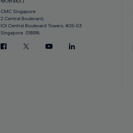
联系我们
42%
42%
43%
43%
CMC Singapore
2 Central Boulevard,
44%
44%
IOI Central Boulevard Towers, #25-03
45%
45%
Singapore
018916
46%
46%
47%
47%
48%
48%
49%
49%
50%
50%
51%
51%
52%
52%
53%
53%
54%
54%
55%
55%