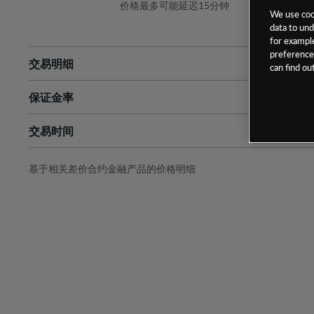
价格最多可能延迟15分钟
We use cook
data to und
for example
preferences
交易明细
can find o
保证金率
最小数额
-
交易时间
1级保证金率
-
层级
单位
费率
允许GSLO
否
基于相关差价合约金融产品的价格明细
日
交易时间
GSLO最小价差
-
显示的交易时间是新加坡当地时间
允许做空
是
持仓成本-买入
持仓成本-卖出
最近更新：