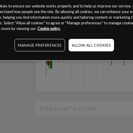
1个月
ies to ensure our website works properly, and to help us improve our service, 
erstand how people use the site. By allowing all cookies, we can enhance your e
6个月
, helping you find information more quickly and tailoring content or marketing 
. Select “Allow all cookies” to agree or “Manage preferences” to manage cookie
1年
ut more by viewing our
Cookie policy.
MANAGE PREFERENCES
ALLOW ALL COOKIES