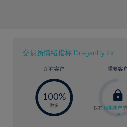
交易员情绪指标
Draganfly Inc
所有客户
重要客
-
0
100%
做多
仅在
模拟账户
户