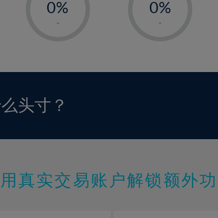
0%
0%
1%
1%
-
-
2%
2%
3%
3%
4%
4%
5%
5%
6%
6%
什么头寸？
7%
7%
8%
8%
9%
9%
10%
10%
11%
11%
使用真实交易账户解锁额外功
12%
12%
13%
13%