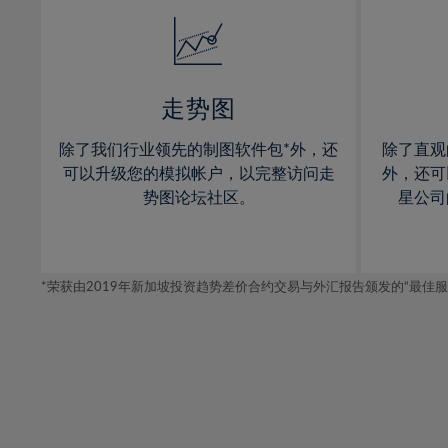
14%
14%
15%
15%
16%
16%
17%
17%
走势图
18%
18%
除了我们行业领先的制图软件包*外，还
除了直观
19%
19%
可以升级您的模拟帐户，以完整访问走
外，还可
20%
20%
势图论坛社区。
星公司
21%
21%
22%
22%
*荣获由2019年新加坡投资趋势差价合约交易与外汇报告颁发的“最佳服务-在
23%
23%
24%
24%
25%
25%
26%
26%
27%
27%