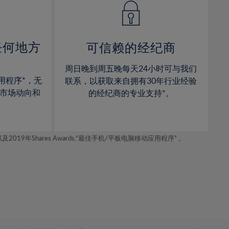
15%
15%
16%
16%
17%
17%
任何地方
可信赖的经纪商
18%
18%
周日晚到周五晚每天24小时可与我们
19%
19%
用程序*，无
联系，以获取来自拥有30年行业经验
20%
20%
市场动向和
的经纪商的专业支持*。
21%
21%
22%
22%
年Shares Awards,“最佳手机/平板电脑移动应用程序” 。
23%
23%
24%
24%
25%
25%
26%
26%
27%
27%
28%
28%