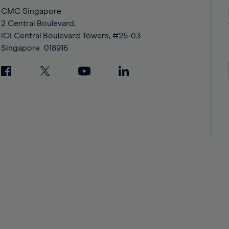
43%
43%
CMC Singapore
2 Central Boulevard,
44%
44%
IOI Central Boulevard Towers, #25-03
45%
45%
Singapore
018916
46%
46%
47%
47%
48%
48%
49%
49%
50%
50%
51%
51%
52%
52%
53%
53%
54%
54%
55%
55%
56%
56%