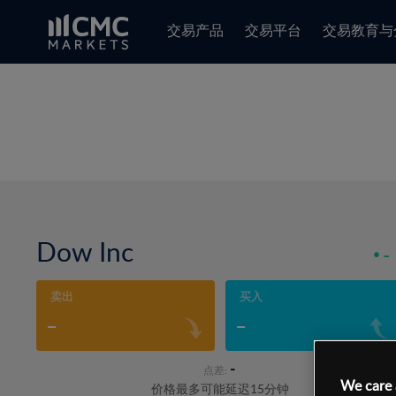
交易产品
交易平台
交易教育与
Dow Inc
-
卖出
买入
-
-
-
点差:
We care 
价格最多可能延迟15分钟