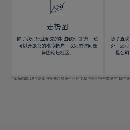
15%
15%
16%
16%
17%
17%
走势图
18%
18%
除了我们行业领先的制图软件包*外，还
除了直观
19%
19%
可以升级您的模拟帐户，以完整访问走
外，还可
20%
20%
势图论坛社区。
星公司
21%
21%
22%
22%
*荣获由2019年新加坡投资趋势差价合约交易与外汇报告颁发的“最佳服务-在
23%
23%
24%
24%
25%
25%
26%
26%
27%
27%
28%
28%