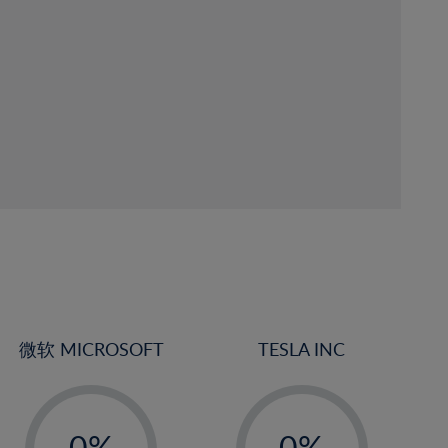
微软 MICROSOFT
TESLA INC
-
-
0%
0%