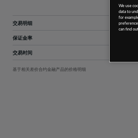
We use cook
data to und
for example
交易明细
preferences
can find o
保证金率
最小数额
-
交易时间
1级保证金率
-
层级
单位
费率
允许GSLO
否
基于相关差价合约金融产品的价格明细
日
交易时间
GSLO最小价差
-
显示的交易时间是新加坡当地时间
允许做空
是
持仓成本-买入
持仓成本-卖出
最近更新：