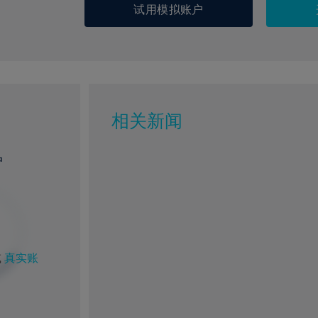
试用模拟账户
相关新闻
户
%
1%
或
真实账