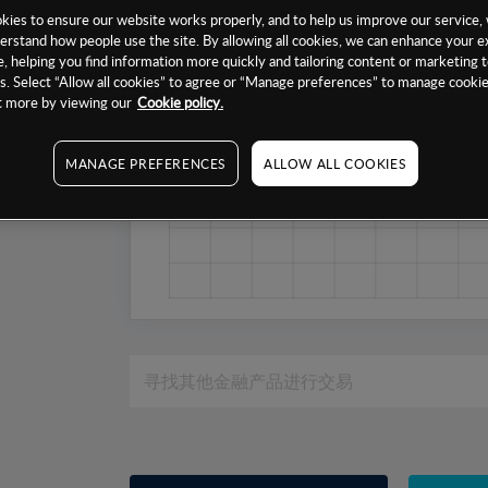
1个月
ies to ensure our website works properly, and to help us improve our service, 
6个月
erstand how people use the site. By allowing all cookies, we can enhance your e
, helping you find information more quickly and tailoring content or marketing 
1年
. Select “Allow all cookies” to agree or “Manage preferences” to manage cookie
ut more by viewing our
Cookie policy.
MANAGE PREFERENCES
ALLOW ALL COOKIES