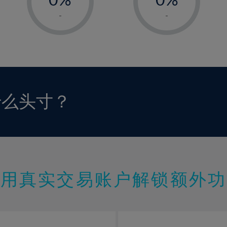
1%
1%
-
-
2%
2%
3%
3%
4%
4%
5%
5%
6%
6%
什么头寸？
7%
7%
8%
8%
9%
9%
10%
10%
11%
11%
使用真实交易账户解锁额外功
12%
12%
13%
13%
14%
14%