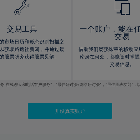
15%
15%
16%
16%
17%
17%
交易工具
一个账户，能在
交易
18%
18%
的市场日历和形态识别扫描之
19%
19%
以获取路透社新闻，并通过晨
借助我们屡获殊荣的移动应
20%
20%
的股票研究获得股票见解。
论身在何处，都能随时掌握
交易信息。
21%
21%
22%
22%
线聊天和电话客户服务”，“最佳研讨会/网络研讨会”，“最佳图表功能”，以及2019
23%
23%
24%
24%
25%
25%
开设真实账户
26%
26%
27%
27%
28%
28%