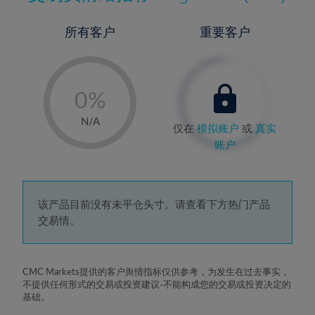
所有客户
重要客户
-
0%
1%
N/A
仅在
模拟账户
或
真实
2%
账户
3%
4%
5%
该产品目前没有未平仓头寸。请查看下方热门产品
交易情。
6%
7%
8%
CMC Markets提供的客户舆情指标仅供参考，为发生在过去事实，
不提供任何形式的交易或投资建议-不能构成您的交易或投资决定的
9%
基础。