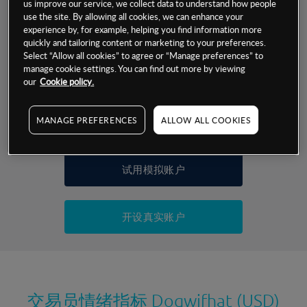
us improve our service, we collect data to understand how people
交易明细
use the site. By allowing all cookies, we can enhance your
experience by, for example, helping you find information more
quickly and tailoring content or marketing to your preferences.
保证金率
Select “Allow all cookies” to agree or “Manage preferences” to
最小数额
-
manage cookie settings. You can find out more by viewing
our
Cookie policy.
交易时间
1级保证金率
-
层级
单位
费率
允许GSLO
否
基于相关差价合约金融产品的价格明细
MANAGE PREFERENCES
ALLOW ALL COOKIES
日
交易时间
GSLO最小价差
-
显示的交易时间是新加坡当地时间
允许做空
是
试用模拟账户
持仓成本-买入
持仓成本-卖出
开设真实账户
最近更新：
交易员情绪指标
Dogwifhat (USD)