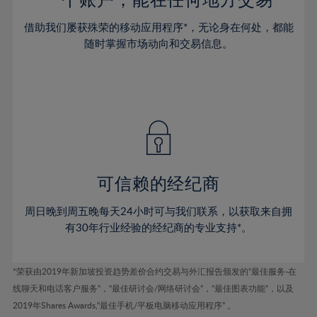
52%
53%
借助我们屡获殊荣的移动应用程序*，无论身在何处，都能
随时掌握市场动向和交易信息。
54%
55%
56%
57%
58%
59%
可信赖的经纪商
60%
61%
周日晚到周五晚每天24小时可与我们联系，以获取来自拥
62%
有30年行业经验的经纪商的专业支持*。
63%
64%
*荣获由2019年新加坡投资趋势差价合约交易与外汇报告颁发的“最佳服务-在
线聊天和电话客户服务”，“最佳研讨会/网络研讨会”，“最佳图表功能”，以及
65%
2019年Shares Awards,“最佳手机/平板电脑移动应用程序” 。