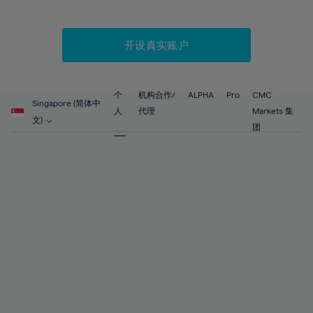
66%
67%
开设真实账户
68%
69%
70%
个
机构合作/
ALPHA
Pro
CMC
Singapore (简体中
71%
人
代理
Markets 集
文)
团
72%
73%
74%
75%
76%
77%
78%
79%