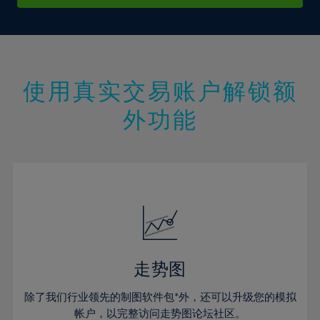
24%
25%
26%
27%
使用真实交易账户解锁额
28%
外功能
29%
30%
31%
32%
33%
34%
35%
走势图
36%
除了我们行业领先的制图软件包*外，还可以升级您的模拟
37%
帐户，以完整访问走势图论坛社区。