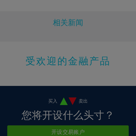
10%
11%
12%
相关新闻
13%
14%
15%
受欢迎的金融产品
16%
17%
18%
19%
20%
买入
卖出
21%
您将开设什么头寸？
22%
23%
开设交易账户