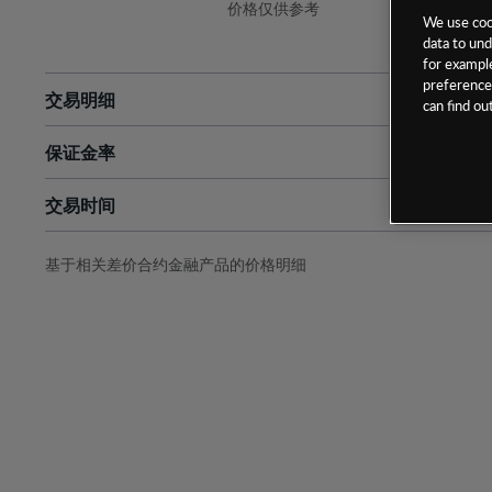
价格仅供参考
We use cook
data to und
for example
preferences
交易明细
can find o
保证金率
最小数额
-
交易时间
1级保证金率
-
层级
单位
费率
允许GSLO
否
基于相关差价合约金融产品的价格明细
日
交易时间
GSLO最小价差
-
显示的交易时间是新加坡当地时间
允许做空
是
持仓成本-买入
持仓成本-卖出
最近更新：