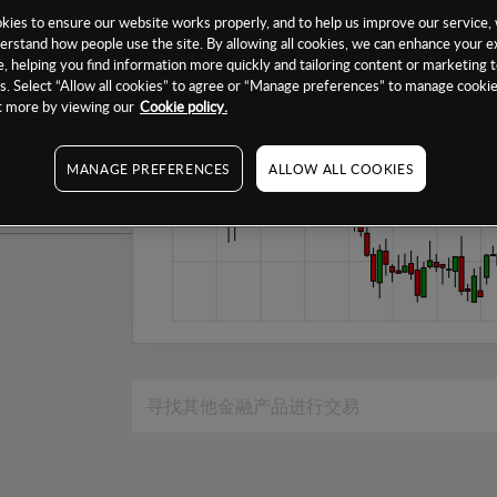
1个月
ies to ensure our website works properly, and to help us improve our service, 
erstand how people use the site. By allowing all cookies, we can enhance your e
6个月
, helping you find information more quickly and tailoring content or marketing 
. Select “Allow all cookies” to agree or “Manage preferences” to manage cookie
1年
ut more by viewing our
Cookie policy.
MANAGE PREFERENCES
ALLOW ALL COOKIES