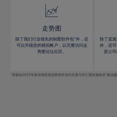
14%
14%
15%
15%
16%
16%
17%
17%
走势图
18%
18%
除了我们行业领先的制图软件包*外，还
除了直观
19%
19%
可以升级您的模拟帐户，以完整访问走
外，还可
20%
20%
势图论坛社区。
星公司
21%
21%
22%
22%
*荣获由2019年新加坡投资趋势差价合约交易与外汇报告颁发的“最佳服务-在
23%
23%
24%
24%
25%
25%
26%
26%
27%
27%