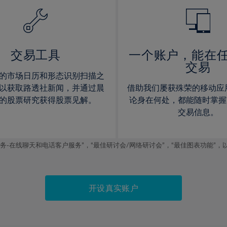
14%
14%
15%
15%
16%
16%
17%
17%
交易工具
一个账户，能在
交易
18%
18%
的市场日历和形态识别扫描之
19%
19%
以获取路透社新闻，并通过晨
借助我们屡获殊荣的移动应
20%
20%
的股票研究获得股票见解。
论身在何处，都能随时掌握
交易信息。
21%
21%
22%
22%
线聊天和电话客户服务”，“最佳研讨会/网络研讨会”，“最佳图表功能”，以及2019
23%
23%
24%
24%
25%
25%
开设真实账户
26%
26%
27%
27%