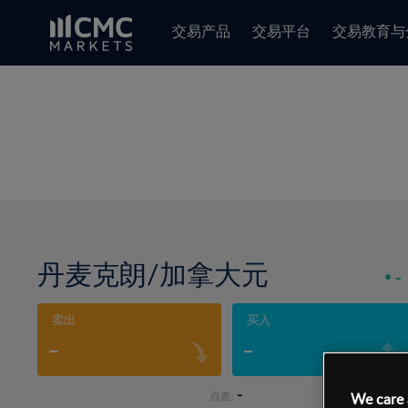
交易产品
交易平台
交易教育与
丹麦克朗/加拿大元
-
卖出
买入
-
-
-
点差:
We care 