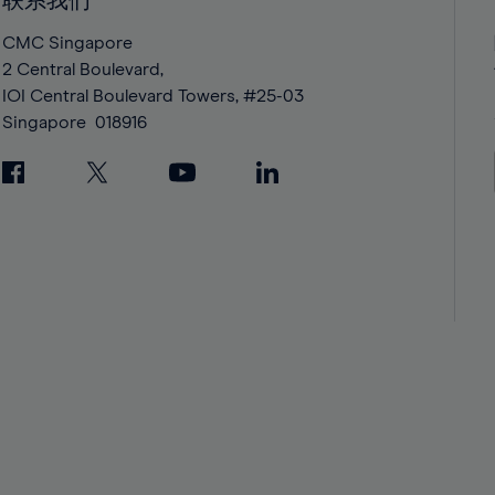
联系我们
42%
42%
43%
43%
CMC Singapore
2 Central Boulevard,
44%
44%
IOI Central Boulevard Towers, #25-03
45%
45%
Singapore
018916
46%
46%
47%
47%
48%
48%
49%
49%
50%
50%
51%
51%
52%
52%
53%
53%
54%
54%
55%
55%