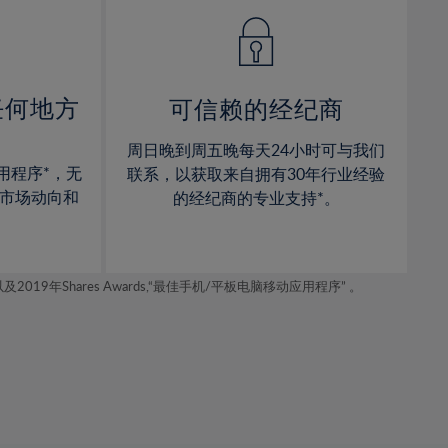
14%
14%
15%
15%
16%
16%
17%
17%
任何地方
可信赖的经纪商
18%
18%
周日晚到周五晚每天24小时可与我们
19%
19%
用程序*，无
联系，以获取来自拥有30年行业经验
20%
20%
市场动向和
的经纪商的专业支持*。
21%
21%
22%
22%
年Shares Awards,“最佳手机/平板电脑移动应用程序” 。
23%
23%
24%
24%
25%
25%
26%
26%
27%
27%