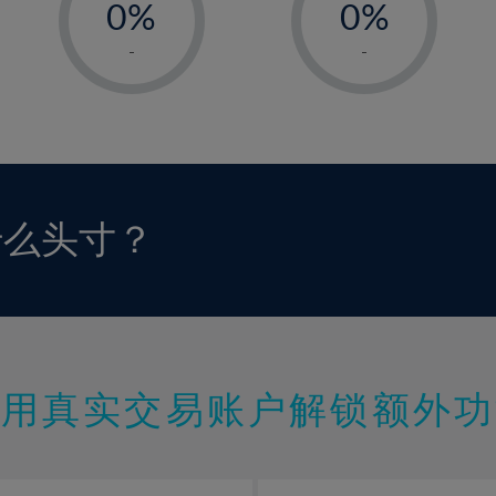
0%
0%
1%
1%
-
-
2%
2%
3%
3%
4%
4%
5%
5%
6%
6%
什么头寸？
7%
7%
8%
8%
9%
9%
10%
10%
11%
11%
使用真实交易账户解锁额外功
12%
12%
13%
13%