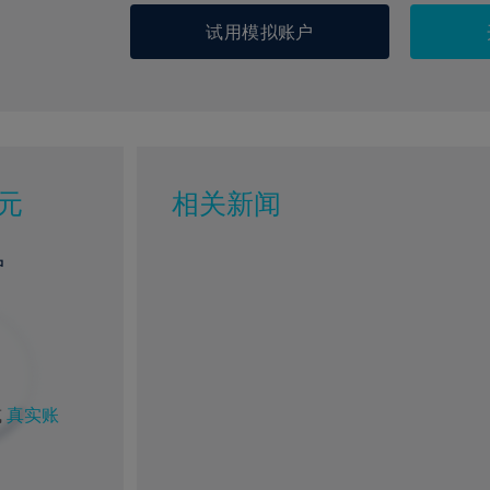
试用模拟账户
元
相关新闻
户
%
1%
或
真实账