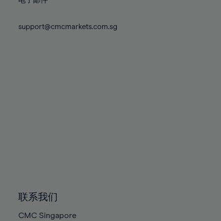
电子邮件
support@cmcmarkets.com.sg
联系我们
CMC Singapore