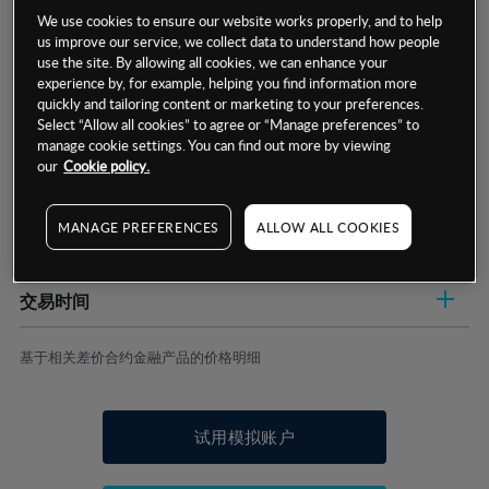
We use cookies to ensure our website works properly, and to help
us improve our service, we collect data to understand how people
use the site. By allowing all cookies, we can enhance your
experience by, for example, helping you find information more
quickly and tailoring content or marketing to your preferences.
数据来源：基于CMC Markets以往的表现, 无法保证将来的结果。
Select “Allow all cookies” to agree or “Manage preferences” to
manage cookie settings. You can find out more by viewing
our
Cookie policy.
交易明细
MANAGE PREFERENCES
ALLOW ALL COOKIES
保证金率
最小数额
-
交易时间
1级保证金率
-
层级
单位
费率
允许GSLO
否
基于相关差价合约金融产品的价格明细
日
交易时间
GSLO最小价差
-
显示的交易时间是新加坡当地时间
允许做空
是
试用模拟账户
持仓成本-买入