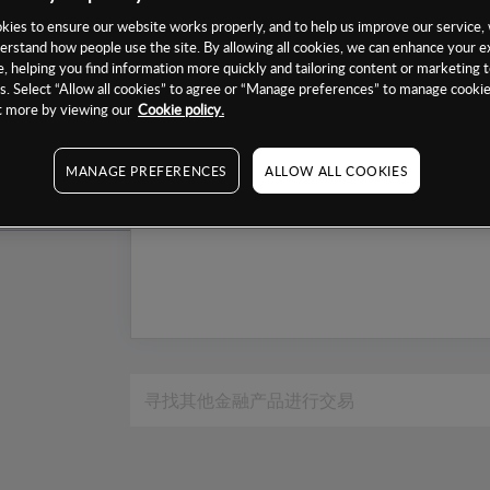
1个月
ies to ensure our website works properly, and to help us improve our service, 
erstand how people use the site. By allowing all cookies, we can enhance your e
6个月
, helping you find information more quickly and tailoring content or marketing 
. Select “Allow all cookies” to agree or “Manage preferences” to manage cookie
1年
ut more by viewing our
Cookie policy.
MANAGE PREFERENCES
ALLOW ALL COOKIES