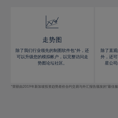
13%
13%
14%
14%
15%
15%
16%
16%
17%
17%
走势图
18%
18%
除了我们行业领先的制图软件包*外，还
除了直观
19%
19%
可以升级您的模拟帐户，以完整访问走
外，还可
20%
20%
势图论坛社区。
星公司
21%
21%
22%
22%
*荣获由2019年新加坡投资趋势差价合约交易与外汇报告颁发的“最佳服务-在
23%
23%
24%
24%
25%
25%
26%
26%