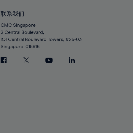
41%
41%
42%
42%
联系我们
43%
43%
CMC Singapore
44%
44%
2 Central Boulevard,
IOI Central Boulevard Towers, #25-03
45%
45%
Singapore
018916
46%
46%
47%
47%
48%
48%
49%
49%
50%
50%
51%
51%
52%
52%
53%
53%
54%
54%