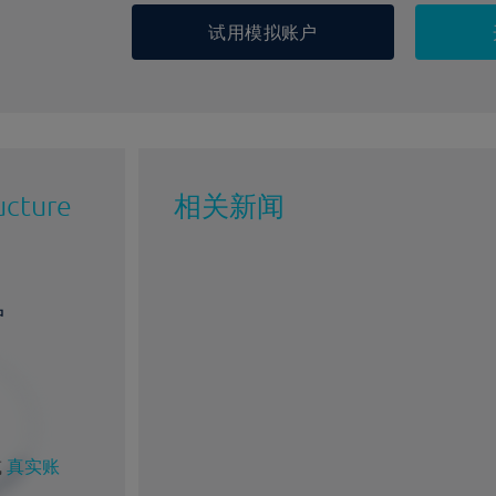
试用模拟账户
ructure
相关新闻
户
%
1%
或
真实账