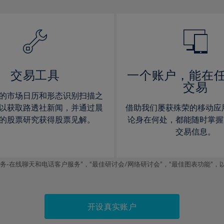
13%
13%
14%
14%
15%
15%
16%
16%
17%
17%
交易工具
一个账户，能在
交易
18%
18%
的市场日历和形态识别扫描之
19%
19%
以获取路透社新闻，并通过晨
借助我们屡获殊荣的移动应
20%
20%
的股票研究获得股票见解。
论身在何处，都能随时掌握
交易信息。
21%
21%
22%
22%
线聊天和电话客户服务”，“最佳研讨会/网络研讨会”，“最佳图表功能”，以及2019
23%
23%
24%
24%
25%
25%
开设真实账户
26%
26%