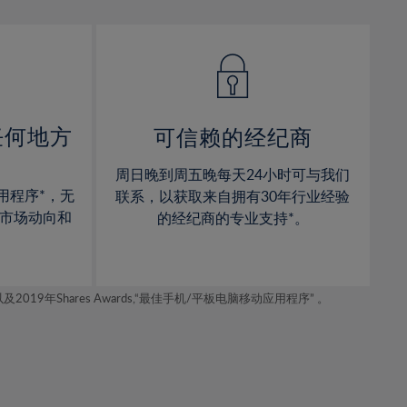
13%
13%
14%
14%
15%
15%
16%
16%
17%
17%
任何地方
可信赖的经纪商
18%
18%
周日晚到周五晚每天24小时可与我们
19%
19%
用程序*，无
联系，以获取来自拥有30年行业经验
20%
20%
市场动向和
的经纪商的专业支持*。
21%
21%
22%
22%
年Shares Awards,“最佳手机/平板电脑移动应用程序” 。
23%
23%
24%
24%
25%
25%
26%
26%