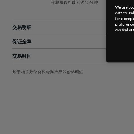
价格最多可能延迟15分钟
We use cook
data to und
for example
preferences
交易明细
can find o
保证金率
最小数额
-
交易时间
1级保证金率
-
层级
单位
费率
允许GSLO
否
基于相关差价合约金融产品的价格明细
日
交易时间
GSLO最小价差
-
显示的交易时间是新加坡当地时间
允许做空
是
持仓成本-买入
持仓成本-卖出
最近更新：