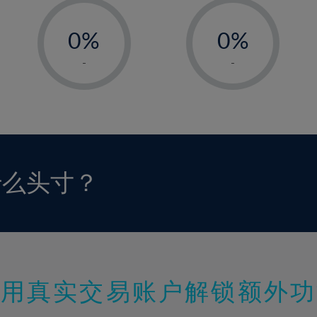
-
-
0%
0%
1%
1%
-
-
2%
2%
3%
3%
4%
4%
5%
5%
6%
6%
什么头寸？
7%
7%
8%
8%
9%
9%
10%
10%
11%
11%
使用真实交易账户解锁额外功
12%
12%