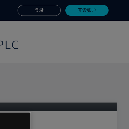
登录
开设账户
 PLC