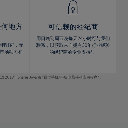
15%
15%
16%
16%
17%
17%
任何地方
可信赖的经纪商
18%
18%
周日晚到周五晚每天24小时可与我们
19%
19%
用程序*，无
联系，以获取来自拥有30年行业经验
20%
20%
市场动向和
的经纪商的专业支持*。
21%
21%
22%
22%
年Shares Awards,“最佳手机/平板电脑移动应用程序” 。
23%
23%
24%
24%
25%
25%
26%
26%
27%
27%
28%
28%