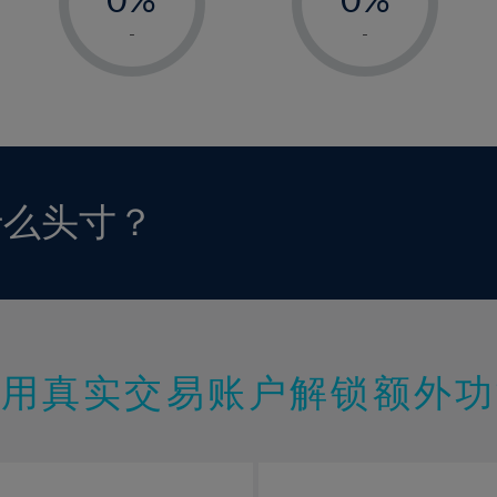
1%
1%
-
-
2%
2%
3%
3%
4%
4%
5%
5%
6%
6%
什么头寸？
7%
7%
8%
8%
9%
9%
10%
10%
11%
11%
使用真实交易账户解锁额外功
12%
12%
13%
13%
14%
14%