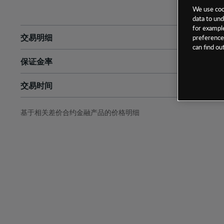
We use cook
data to und
for example
交易明细
preferences
can find o
保证金率
最小数额
-
交易时间
1级保证金率
-
层级
单位
费率
允许GSLO
是
基于相关差价合约金融产品的价格明细
日
交易时间
GSLO最小价差
-
显示的交易时间是新加坡当地时间
允许做空
是
持仓成本-买入
持仓成本-卖出
最近更新：