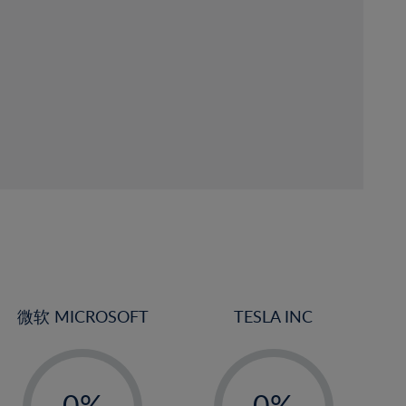
微软 MICROSOFT
TESLA INC
-
-
0%
0%