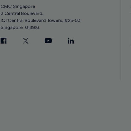
43%
43%
CMC Singapore
2 Central Boulevard,
44%
44%
IOI Central Boulevard Towers, #25-03
45%
45%
Singapore
018916
46%
46%
47%
47%
48%
48%
49%
49%
50%
50%
51%
51%
52%
52%
53%
53%
54%
54%
55%
55%
56%
56%