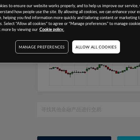
1个月
ies to ensure our website works properly, and to help us improve our service, 
6个月
erstand how people use the site. By allowing all cookies, we can enhance your e
, helping you find information more quickly and tailoring content or marketing 
1年
. Select “Allow all cookies” to agree or “Manage preferences” to manage cookie
ut more by viewing our
Cookie policy.
MANAGE PREFERENCES
ALLOW ALL COOKIES