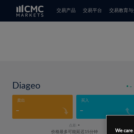
交易产品
交易平台
交易教育与
Diageo
-
卖出
买入
-
-
-
点差:
We care 
价格最多可能延迟15分钟