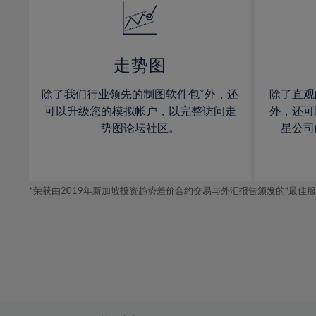
15%
15%
16%
16%
17%
17%
走势图
18%
18%
除了我们行业领先的制图软件包*外，还
除了直观
19%
19%
可以升级您的模拟帐户，以完整访问走
外，还可
20%
20%
势图论坛社区。
星公司
21%
21%
22%
22%
*荣获由2019年新加坡投资趋势差价合约交易与外汇报告颁发的“最佳服务-在
23%
23%
24%
24%
25%
25%
26%
26%
27%
27%
28%
28%