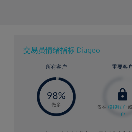
交易员情绪指标
Diageo
所有客户
重要客
-
0
98%
9
做多
仅在
模拟账户
户