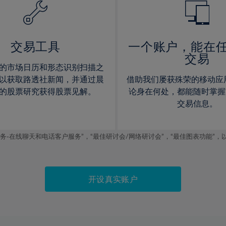
15%
15%
16%
16%
17%
17%
交易工具
一个账户，能在
交易
18%
18%
的市场日历和形态识别扫描之
19%
19%
以获取路透社新闻，并通过晨
借助我们屡获殊荣的移动应
20%
20%
的股票研究获得股票见解。
论身在何处，都能随时掌握
交易信息。
21%
21%
22%
22%
线聊天和电话客户服务”，“最佳研讨会/网络研讨会”，“最佳图表功能”，以及2019
23%
23%
24%
24%
25%
25%
开设真实账户
26%
26%
27%
27%
28%
28%