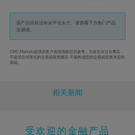
3%
4%
5%
该产品目前没有未平仓头寸。请查看下方热门产品
交易情。
6%
7%
8%
CMC Markets提供的客户舆情指标仅供参考，为发生在过去事实，
不提供任何形式的交易或投资建议-不能构成您的交易或投资决定的
9%
基础。
10%
11%
12%
相关新闻
13%
14%
15%
受欢迎的金融产品
16%