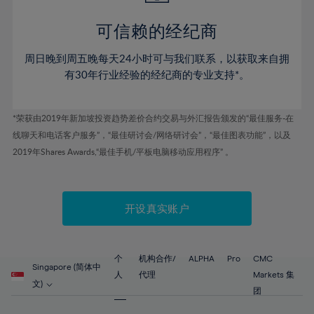
59%
可信赖的经纪商
60%
61%
周日晚到周五晚每天24小时可与我们联系，以获取来自拥
62%
有30年行业经验的经纪商的专业支持*。
63%
64%
*荣获由2019年新加坡投资趋势差价合约交易与外汇报告颁发的“最佳服务-在
线聊天和电话客户服务”，“最佳研讨会/网络研讨会”，“最佳图表功能”，以及
65%
2019年Shares Awards,“最佳手机/平板电脑移动应用程序” 。
66%
67%
开设真实账户
68%
69%
70%
个
机构合作/
ALPHA
Pro
CMC
Singapore (简体中
71%
人
代理
Markets 集
文)
团
72%