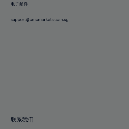
87%
电子邮件
88%
support@cmcmarkets.com.sg
89%
90%
91%
92%
93%
94%
95%
96%
97%
98%
99%
联系我们
100%