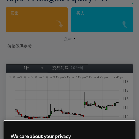
-
卖出
买入
-
-
-
点差:
价格仅供参考
1日
交易间隔:
10分钟
1日
1周
1个月
6个月
1年
We care about your privacy