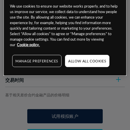
We use cookies to ensure our website works properly, and to help
us improve our service, we collect data to understand how people
use the site. By allowing all cookies, we can enhance your
experience by, for example, helping you find information more
quickly and tailoring content or marketing to your preferences.
数据来源：基于CMC Markets以往的表现, 无法保证将来的结果。
Select “Allow all cookies” to agree or “Manage preferences” to
manage cookie settings. You can find out more by viewing
our
Cookie policy.
交易明细
MANAGE PREFERENCES
ALLOW ALL COOKIES
保证金率
最小数额
-
交易时间
1级保证金率
-
层级
单位
费率
允许GSLO
是
基于相关差价合约金融产品的价格明细
日
交易时间
GSLO最小价差
-
显示的交易时间是新加坡当地时间
允许做空
是
试用模拟账户
持仓成本-买入