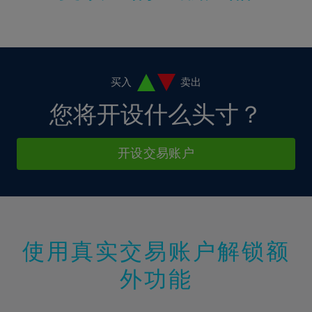
17%
18%
19%
20%
买入
卖出
21%
您将开设什么头寸？
22%
23%
开设交易账户
24%
25%
26%
27%
使用真实交易账户解锁额
28%
外功能
29%
30%