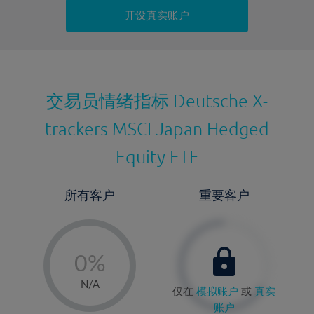
持仓成本-卖出
开设真实账户
最近更新：
交易员情绪指标
Deutsche X-
trackers MSCI Japan Hedged
Equity ETF
所有客户
重要客户
-
0%
1%
N/A
仅在
模拟账户
或
真实
2%
账户