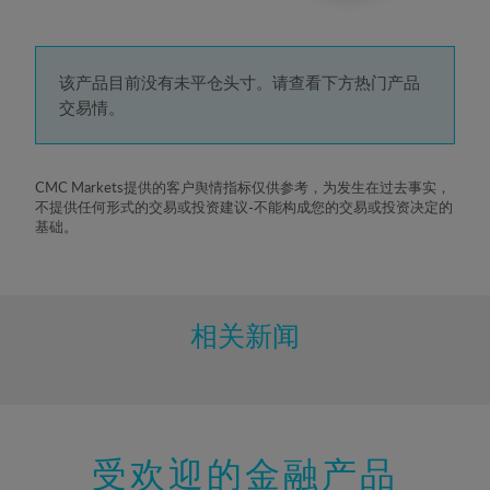
3%
4%
5%
该产品目前没有未平仓头寸。请查看下方热门产品
交易情。
6%
7%
8%
CMC Markets提供的客户舆情指标仅供参考，为发生在过去事实，
不提供任何形式的交易或投资建议-不能构成您的交易或投资决定的
9%
基础。
10%
11%
12%
相关新闻
13%
14%
15%
受欢迎的金融产品
16%