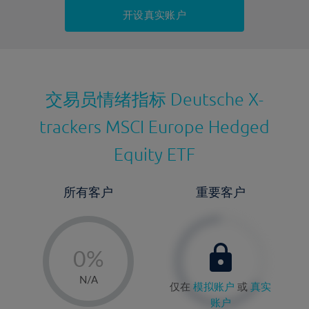
持仓成本-卖出
开设真实账户
最近更新：
交易员情绪指标
Deutsche X-
trackers MSCI Europe Hedged
Equity ETF
所有客户
重要客户
-
0%
1%
N/A
仅在
模拟账户
或
真实
2%
账户