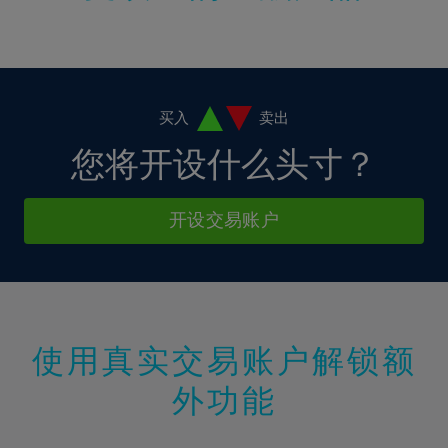
17%
18%
19%
20%
买入
卖出
21%
您将开设什么头寸？
22%
23%
开设交易账户
24%
25%
26%
27%
使用真实交易账户解锁额
28%
外功能
29%
30%