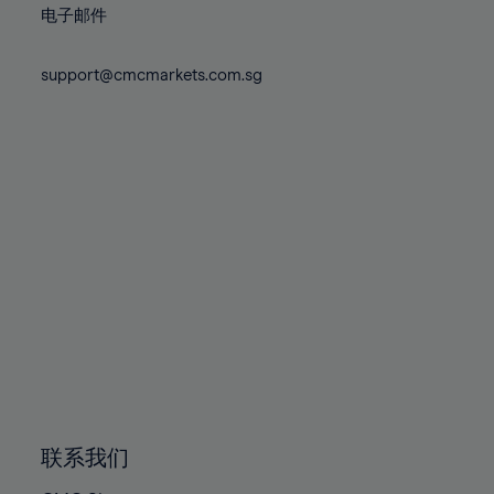
87%
电子邮件
88%
support@cmcmarkets.com.sg
89%
90%
91%
92%
93%
94%
95%
96%
97%
98%
99%
联系我们
100%