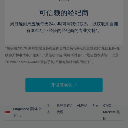
59%
可信赖的经纪商
60%
61%
周日晚到周五晚每天24小时可与我们联系，以获取来自拥
62%
有30年行业经验的经纪商的专业支持*。
63%
64%
*荣获由2019年新加坡投资趋势差价合约交易与外汇报告颁发的“最佳服务-在
线聊天和电话客户服务”，“最佳研讨会/网络研讨会”，“最佳图表功能”，以及
65%
2019年Shares Awards,“最佳手机/平板电脑移动应用程序” 。
66%
67%
开设真实账户
68%
69%
70%
个
机构合作/
ALPHA
Pro
CMC
Singapore (简体中
71%
人
代理
Markets 集
文)
团
72%