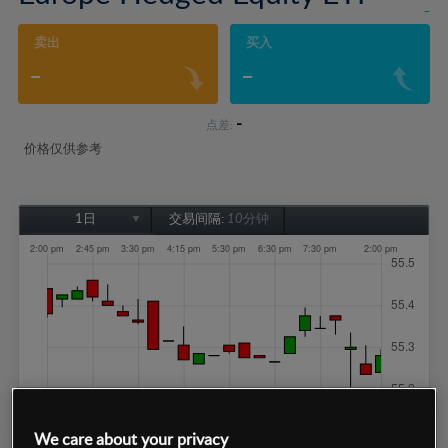
-
卖出
买入
-
-
-
点差:
价格仅供参考
1日
交易间隔:
10分钟
1日
1周
1个月
6个月
1年
We care about your privacy