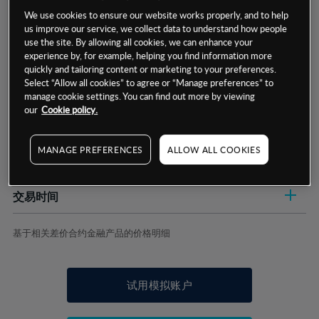
We use cookies to ensure our website works properly, and to help
us improve our service, we collect data to understand how people
use the site. By allowing all cookies, we can enhance your
experience by, for example, helping you find information more
quickly and tailoring content or marketing to your preferences.
数据来源：基于CMC Markets以往的表现, 无法保证将来的结果。
Select “Allow all cookies” to agree or “Manage preferences” to
manage cookie settings. You can find out more by viewing
our
Cookie policy.
交易明细
MANAGE PREFERENCES
ALLOW ALL COOKIES
保证金率
最小数额
-
交易时间
1级保证金率
-
层级
单位
费率
允许GSLO
是
基于相关差价合约金融产品的价格明细
日
交易时间
GSLO最小价差
-
显示的交易时间是新加坡当地时间
允许做空
是
试用模拟账户
持仓成本-买入