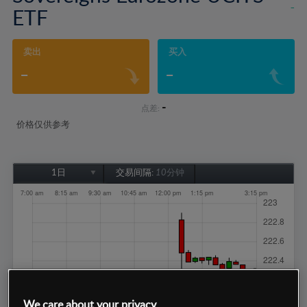
-
ETF
卖出
买入
-
-
-
点差:
价格仅供参考
1日
交易间隔:
10分钟
1日
1周
1个月
6个月
1年
We care about your privacy