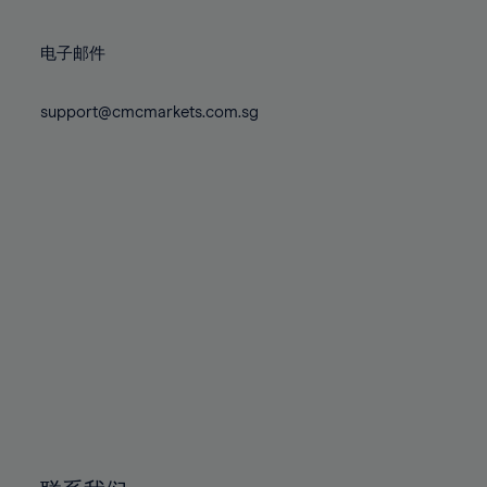
86%
87%
电子邮件
88%
support@cmcmarkets.com.sg
89%
90%
91%
92%
93%
94%
95%
96%
97%
98%
99%