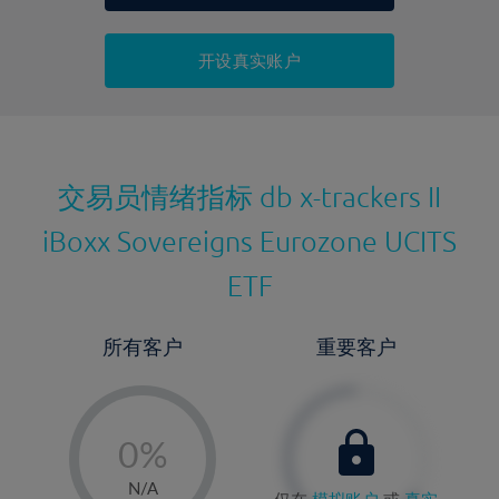
持仓成本-买入
持仓成本-卖出
开设真实账户
最近更新：
交易员情绪指标
db x-trackers II
iBoxx Sovereigns Eurozone UCITS
ETF
所有客户
重要客户
-
0%
1%
N/A
仅在
模拟账户
或
真实