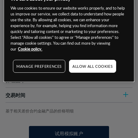
We use cookies to ensure our website works properly, and to help
us improve our service, we collect data to understand how people
use the site. By allowing all cookies, we can enhance your
experience by, for example, helping you find information more
quickly and tailoring content or marketing to your preferences.
Select “Allow all cookies” to agree or “Manage preferences” to
manage cookie settings. You can find out more by viewing
数据来源：基于CMC Markets以往的表现, 无法保证将来的结果。
our
Cookie policy.
交易明细
MANAGE PREFERENCES
ALLOW ALL COOKIES
保证金率
最小数额
-
交易时间
1级保证金率
-
层级
单位
费率
允许GSLO
否
基于相关差价合约金融产品的价格明细
日
交易时间
GSLO最小价差
-
显示的交易时间是新加坡当地时间
允许做空
否
试用模拟账户