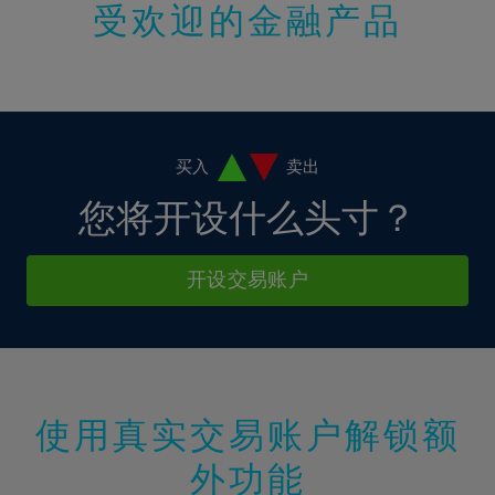
受欢迎的金融产品
16%
17%
18%
19%
20%
买入
卖出
21%
您将开设什么头寸？
22%
23%
开设交易账户
24%
25%
26%
27%
使用真实交易账户解锁额
28%
外功能
29%