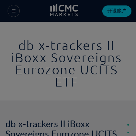
开设账户
db x-trackers II
iBoxx Sovereigns
Eurozone UCITS
ETF
db x-trackers II iBoxx
Sovereigns Eurozone UCITS
-