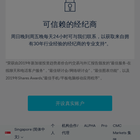
58%
59%
可信赖的经纪商
60%
61%
周日晚到周五晚每天24小时可与我们联系，以获取来自拥
62%
有30年行业经验的经纪商的专业支持*。
63%
64%
*荣获由2019年新加坡投资趋势差价合约交易与外汇报告颁发的“最佳服务-在
线聊天和电话客户服务”，“最佳研讨会/网络研讨会”，“最佳图表功能”，以及
65%
2019年Shares Awards,“最佳手机/平板电脑移动应用程序” 。
66%
67%
开设真实账户
68%
69%
70%
个
机构合作/
ALPHA
Pro
CMC
Singapore (简体中
71%
人
代理
Markets 集
文)