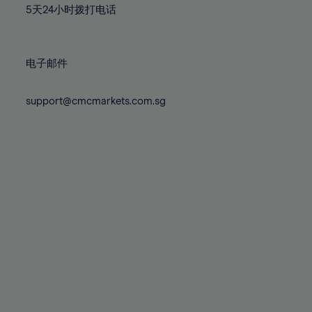
5天24小时拨打电话
85%
86%
87%
电子邮件
88%
89%
support@cmcmarkets.com.sg
90%
91%
92%
93%
94%
95%
96%
97%
98%