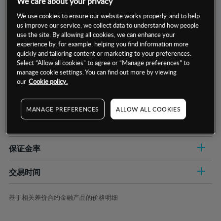
We care about your privacy
We use cookies to ensure our website works properly, and to help
us improve our service, we collect data to understand how people
use the site. By allowing all cookies, we can enhance your
experience by, for example, helping you find information more
quickly and tailoring content or marketing to your preferences.
Select “Allow all cookies” to agree or “Manage preferences” to
manage cookie settings. You can find out more by viewing
our
Cookie policy.
数据来源：基于CMC Markets以往的表现, 无法保证将来的结果。
MANAGE PREFERENCES
ALLOW ALL COOKIES
交易明细
保证金率
最小数额
-
交易时间
1级保证金率
-
层级
单位
费率
允许GSLO
是
基于相关差价合约金融产品的价格明细
日
交易时间
GSLO最小价差
-