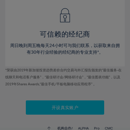
57%
58%
59%
可信赖的经纪商
60%
61%
周日晚到周五晚每天24小时可与我们联系，以获取来自拥
62%
有30年行业经验的经纪商的专业支持*。
63%
64%
*荣获由2019年新加坡投资趋势差价合约交易与外汇报告颁发的“最佳服务-在
线聊天和电话客户服务”，“最佳研讨会/网络研讨会”，“最佳图表功能”，以及
65%
2019年Shares Awards,“最佳手机/平板电脑移动应用程序” 。
66%
67%
开设真实账户
68%
69%
70%
个
机构合作/
ALPHA
Pro
CMC