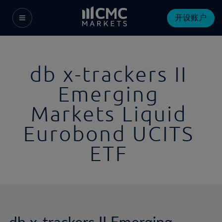
开设账户
db x-trackers II
Emerging
Markets Liquid
Eurobond UCITS
ETF
db x-trackers II Emerging