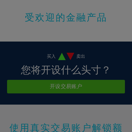
15%
受欢迎的金融产品
16%
17%
18%
19%
20%
买入
卖出
21%
您将开设什么头寸？
22%
23%
开设交易账户
24%
25%
26%
27%
使用真实交易账户解锁额
28%