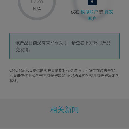
1%
N/A
仅在
模拟账户
或
真实
2%
账户
3%
4%
5%
该产品目前没有未平仓头寸。请查看下方热门产品
交易情。
6%
7%
8%
CMC Markets提供的客户舆情指标仅供参考，为发生在过去事实，
不提供任何形式的交易或投资建议-不能构成您的交易或投资决定的
9%
基础。
10%
11%
12%
相关新闻
13%
14%