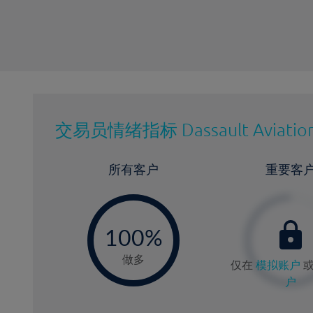
交易员情绪指标
Dassault Aviatio
所有客户
重要客
-
0
100%
做多
仅在
模拟账户
户