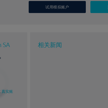
试用模拟账户
n SA
相关新闻
户
%
1%
或
真实账