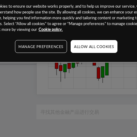
1个月
ies to ensure our website works properly, and to help us improve our service, 
erstand how people use the site. By allowing all cookies, we can enhance your e
6个月
, helping you find information more quickly and tailoring content or marketing 
. Select “Allow all cookies” to agree or “Manage preferences” to manage cookie
1年
ut more by viewing our
Cookie policy.
MANAGE PREFERENCES
ALLOW ALL COOKIES