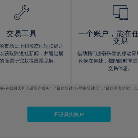
14%
14%
15%
15%
16%
16%
17%
17%
交易工具
一个账户，能在
交易
18%
18%
的市场日历和形态识别扫描之
19%
19%
以获取路透社新闻，并通过晨
借助我们屡获殊荣的移动应
20%
20%
的股票研究获得股票见解。
论身在何处，都能随时掌握
交易信息。
21%
21%
22%
22%
线聊天和电话客户服务”，“最佳研讨会/网络研讨会”，“最佳图表功能”，以及2019
23%
23%
24%
24%
25%
25%
开设真实账户
26%
26%
27%
27%