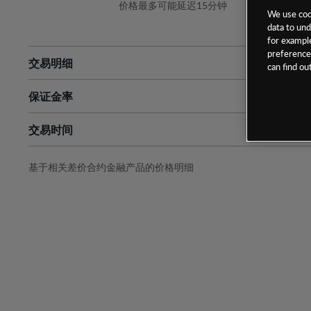
价格最多可能延迟15分钟
We use cook
data to und
for example
preferences
交易明细
can find o
保证金率
最小数额
-
交易时间
1级保证金率
-
层级
单位
费率
允许GSLO
否
基于相关差价合约金融产品的价格明细
日
交易时间
GSLO最小价差
-
显示的交易时间是新加坡当地时间
允许做空
是
持仓成本-买入
持仓成本-卖出
最近更新：