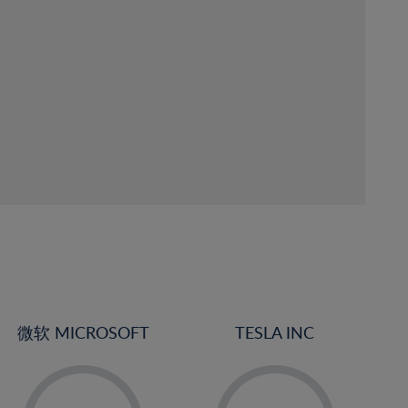
微软 MICROSOFT
TESLA INC
-
-