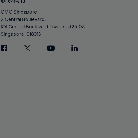
联系我们
42%
42%
43%
43%
CMC Singapore
2 Central Boulevard,
44%
44%
IOI Central Boulevard Towers, #25-03
45%
45%
Singapore
018916
46%
46%
47%
47%
48%
48%
49%
49%
50%
50%
51%
51%
52%
52%
53%
53%
54%
54%
55%
55%