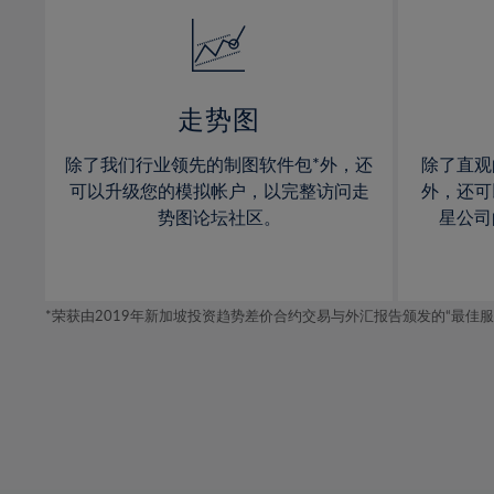
14%
14%
15%
15%
16%
16%
17%
17%
走势图
18%
18%
除了我们行业领先的制图软件包*外，还
除了直观
19%
19%
可以升级您的模拟帐户，以完整访问走
外，还可
20%
20%
势图论坛社区。
星公司
21%
21%
22%
22%
*荣获由2019年新加坡投资趋势差价合约交易与外汇报告颁发的“最佳服务-在
23%
23%
24%
24%
25%
25%
26%
26%
27%
27%