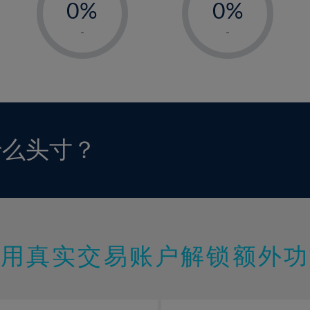
0%
0%
1%
1%
-
-
2%
2%
3%
3%
4%
4%
5%
5%
6%
6%
什么头寸？
7%
7%
8%
8%
9%
9%
10%
10%
11%
11%
使用真实交易账户解锁额外功
12%
12%
13%
13%