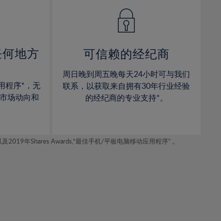
14%
14%
15%
15%
16%
16%
17%
17%
任何地方
可信赖的经纪商
18%
18%
周日晚到周五晚每天24小时可与我们
19%
19%
用程序*，无
联系，以获取来自拥有30年行业经验
20%
20%
市场动向和
的经纪商的专业支持*。
21%
21%
22%
22%
年Shares Awards,“最佳手机/平板电脑移动应用程序” 。
23%
23%
24%
24%
25%
25%
26%
26%
27%
27%