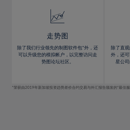
32%
14%
14%
33%
15%
15%
34%
16%
16%
35%
17%
17%
走势图
36%
18%
18%
除了我们行业领先的制图软件包*外，还
除了直观
37%
19%
19%
可以升级您的模拟帐户，以完整访问走
外，还可
38%
20%
20%
势图论坛社区。
星公司
39%
21%
21%
40%
22%
22%
41%
*荣获由2019年新加坡投资趋势差价合约交易与外汇报告颁发的“最佳服务-在
23%
23%
42%
24%
24%
43%
25%
25%
44%
26%
26%
45%
27%
27%