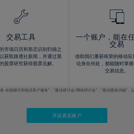
14%
14%
15%
15%
16%
16%
17%
17%
交易工具
一个账户，能在
交易
18%
18%
的市场日历和形态识别扫描之
19%
19%
以获取路透社新闻，并通过晨
借助我们屡获殊荣的移动应
20%
20%
的股票研究获得股票见解。
论身在何处，都能随时掌握
交易信息。
21%
21%
22%
22%
线聊天和电话客户服务”，“最佳研讨会/网络研讨会”，“最佳图表功能”，以及2019
23%
23%
24%
24%
25%
25%
开设真实账户
26%
26%
27%
27%