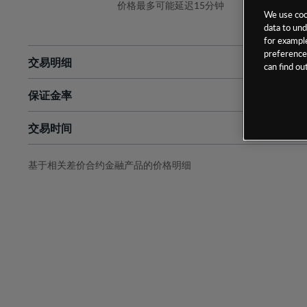
价格最多可能延迟15分钟
We use cook
data to und
for example
preferences
交易明细
can find o
保证金率
最小数额
-
交易时间
1级保证金率
-
层级
单位
费率
允许GSLO
否
基于相关差价合约金融产品的价格明细
日
交易时间
GSLO最小价差
-
显示的交易时间是新加坡当地时间
允许做空
是
持仓成本-买入
持仓成本-卖出
最近更新：