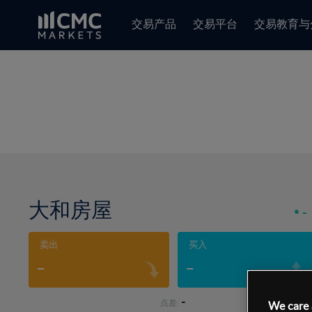
交易产品
交易平台
交易教育与
大和房屋
-
卖出
买入
-
-
-
点差:
We care 