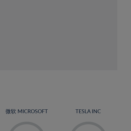
微软 MICROSOFT
TESLA INC
-
-