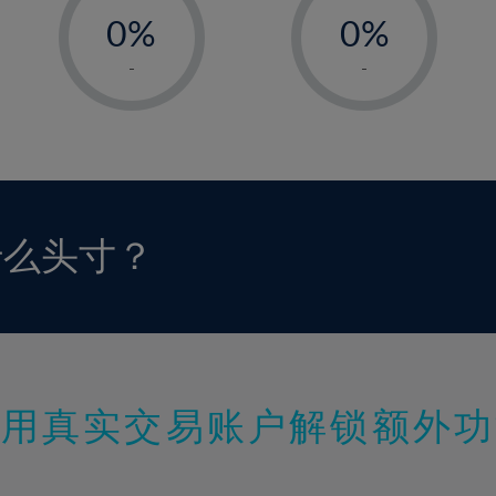
0%
0%
1%
1%
-
-
2%
2%
3%
3%
4%
4%
5%
5%
6%
6%
什么头寸？
7%
7%
8%
8%
9%
9%
10%
10%
11%
11%
使用真实交易账户解锁额外功
12%
12%
13%
13%