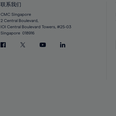
42%
42%
联系我们
43%
43%
CMC Singapore
44%
44%
2 Central Boulevard,
IOI Central Boulevard Towers, #25-03
45%
45%
Singapore
018916
46%
46%
47%
47%
48%
48%
49%
49%
50%
50%
51%
51%
52%
52%
53%
53%
54%
54%
55%
55%