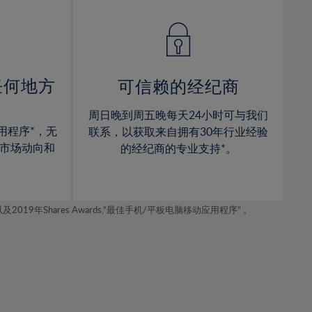
14%
14%
15%
15%
16%
16%
17%
17%
任何地方
可信赖的经纪商
18%
18%
周日晚到周五晚每天24小时可与我们
19%
19%
用程序*，无
联系，以获取来自拥有30年行业经验
20%
20%
市场动向和
的经纪商的专业支持*。
21%
21%
22%
22%
年Shares Awards,“最佳手机/平板电脑移动应用程序” 。
23%
23%
24%
24%
25%
25%
26%
26%
27%
27%