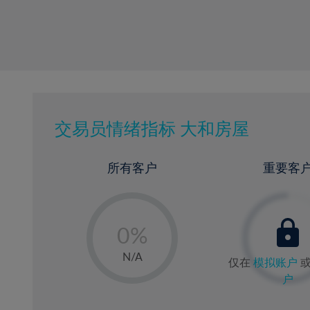
交易员情绪指标
大和房屋
所有客户
重要客
-
0%
1%
N/A
仅在
模拟账户
2%
户
3%