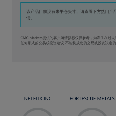
4%
5%
该产品目前没有未平仓头寸。请查看下方热门产
情。
6%
7%
8%
CMC Markets提供的客户舆情指标仅供参考，为发生在过
任何形式的交易或投资建议-不能构成您的交易或投资决定
9%
10%
11%
12%
13%
14%
15%
NETFLIX INC
FORTESCUE METALS
16%
17%
-
-