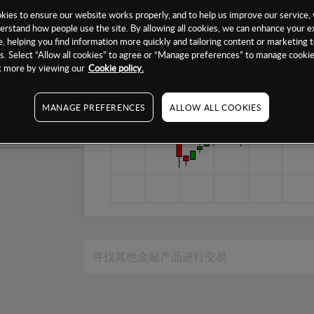
1个月
ies to ensure our website works properly, and to help us improve our service, 
erstand how people use the site. By allowing all cookies, we can enhance your e
6个月
, helping you find information more quickly and tailoring content or marketing 
. Select “Allow all cookies” to agree or “Manage preferences” to manage cookie
1年
ut more by viewing our
Cookie policy.
MANAGE PREFERENCES
ALLOW ALL COOKIES