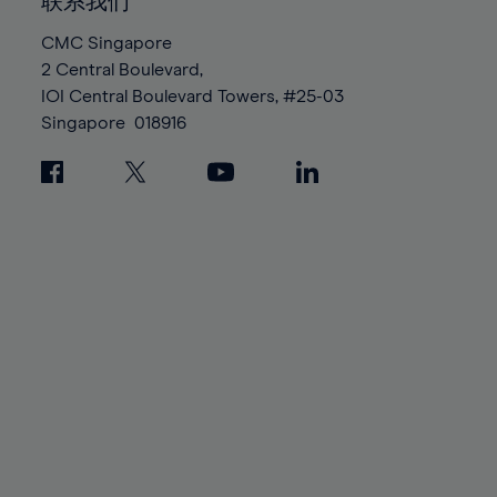
100%
联系我们
87%
87%
94%
94%
CMC Singapore
88%
88%
95%
95%
2 Central Boulevard,
89%
89%
96%
96%
IOI Central Boulevard Towers, #25-03
90%
90%
Singapore
018916
97%
97%
91%
91%
98%
98%
92%
92%
99%
99%
93%
93%
100%
100%
94%
94%
95%
95%
96%
96%
97%
97%
98%
98%
99%
99%
100%
100%