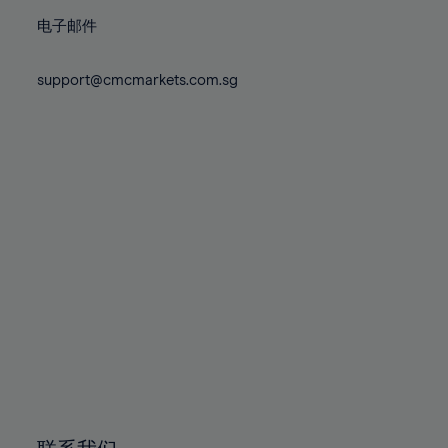
86%
73%
73%
80%
80%
87%
电子邮件
74%
74%
81%
81%
88%
75%
75%
82%
82%
support@cmcmarkets.com.sg
89%
76%
76%
83%
83%
90%
77%
77%
84%
84%
91%
78%
78%
85%
85%
92%
79%
79%
86%
86%
93%
80%
80%
87%
87%
94%
81%
81%
88%
88%
95%
82%
82%
89%
89%
96%
83%
83%
90%
90%
97%
84%
84%
91%
91%
98%
85%
85%
92%
92%
99%
86%
86%
93%
93%