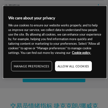
交易明细
保证金率
We care about your privacy
最小数额
-
We use cookies to ensure our website works properly, and to help
交易时间
1级保证金率
-
us improve our service, we collect data to understand how people
层级
单位
费率
use the site. By allowing all cookies, we can enhance your experience
允许GSLO
否
by, for example, helping you find information more quickly and
基于相关差价合约金融产品的价格明细
tailoring content or marketing to your preferences. Select “Allow all
日
交易时间
GSLO最小价差
-
cookies” to agree or “Manage preferences” to manage cookie
settings. You can find out more by viewing our
Cookie policy.
显示的交易时间是新加坡当地时间
允许做空
是
试用模拟账户
持仓成本-买入
MANAGE PREFERENCES
ALLOW ALL COOKIES
持仓成本-卖出
开设真实账户
最近更新：
交易员情绪指标
捷克克朗/挪威克