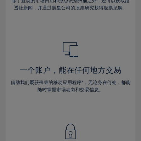
44%
除了直观的市场日历和形态识别扫描之外，还可以获取路
31%
31%
38%
38%
透社新闻，并通过晨星公司的股票研究获得股票见解。
45%
32%
32%
39%
39%
46%
33%
33%
40%
40%
47%
34%
34%
41%
41%
48%
35%
35%
42%
42%
49%
36%
36%
43%
43%
50%
37%
37%
44%
44%
一个账户，能在任何地方交易
51%
38%
38%
45%
45%
52%
借助我们屡获殊荣的移动应用程序*，无论身在何处，都能
39%
39%
46%
46%
53%
随时掌握市场动向和交易信息。
40%
40%
47%
47%
54%
41%
41%
48%
48%
55%
42%
42%
49%
49%
56%
43%
43%
50%
50%
57%
44%
44%
51%
51%