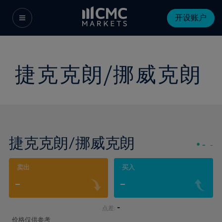
开设账户
捷克克朗/挪威克朗
捷克克朗/挪威克朗
-
-
卖出
买入
-
-
-
点差:
价格仅供参考