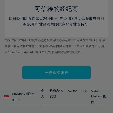
58%
45%
45%
52%
52%
59%
可信赖的经纪商
46%
46%
53%
53%
60%
周日晚到周五晚每天24小时可与我们联系，以获取来自拥
47%
47%
54%
54%
61%
有30年行业经验的经纪商的专业支持*。
48%
48%
55%
55%
62%
49%
49%
56%
56%
63%
*荣获由2019年新加坡投资趋势差价合约交易与外汇报告颁发的“最佳服务-在
50%
50%
57%
57%
线聊天和电话客户服务”，“最佳研讨会/网络研讨会”，“最佳图表功能”，以及
64%
51%
51%
2019年Shares Awards,“最佳手机/平板电脑移动应用程序” 。
58%
58%
65%
52%
52%
59%
59%
66%
53%
53%
60%
60%
67%
开设真实账户
54%
54%
61%
61%
68%
55%
55%
62%
62%
69%
56%
56%
个
机构合作/
ALPHA
Pro
CMC
63%
63%
Singapore (简体中
70%
人
代理
Markets 集
57%
57%
文)
64%
64%
团
71%
58%
58%
65%
65%