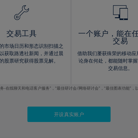
14%
14%
15%
15%
16%
16%
17%
17%
交易工具
一个账户，能在
交易
18%
18%
的市场日历和形态识别扫描之
19%
19%
以获取路透社新闻，并通过晨
借助我们屡获殊荣的移动应
20%
20%
的股票研究获得股票见解。
论身在何处，都能随时掌握
交易信息。
21%
21%
22%
22%
线聊天和电话客户服务”，“最佳研讨会/网络研讨会”，“最佳图表功能”，以及2019
23%
23%
24%
24%
25%
25%
开设真实账户
26%
26%
27%
27%