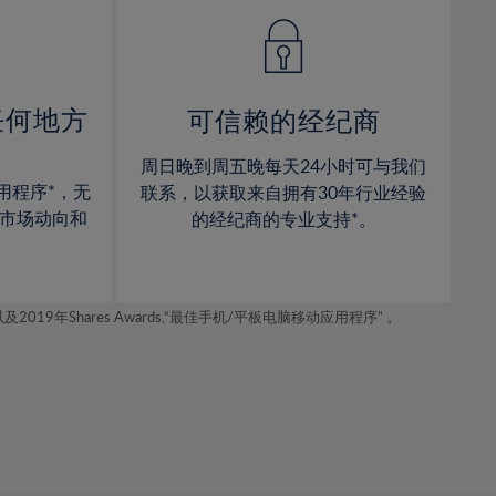
14%
14%
15%
15%
16%
16%
17%
17%
任何地方
可信赖的经纪商
18%
18%
周日晚到周五晚每天24小时可与我们
19%
19%
用程序*，无
联系，以获取来自拥有30年行业经验
20%
20%
市场动向和
的经纪商的专业支持*。
21%
21%
22%
22%
年Shares Awards,“最佳手机/平板电脑移动应用程序” 。
23%
23%
24%
24%
25%
25%
26%
26%
27%
27%