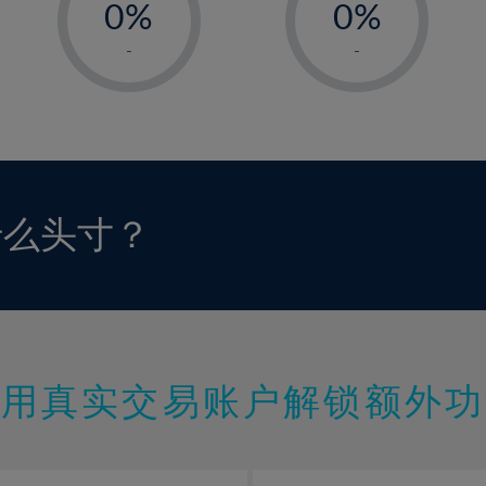
0%
0%
1%
1%
-
-
2%
2%
3%
3%
4%
4%
5%
5%
6%
6%
什么头寸？
7%
7%
8%
8%
9%
9%
10%
10%
11%
11%
使用真实交易账户解锁额外功
12%
12%
13%
13%