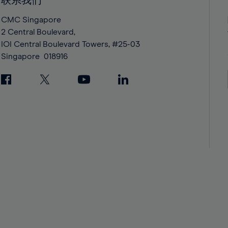
联系我们
42%
42%
43%
43%
CMC Singapore
2 Central Boulevard,
44%
44%
IOI Central Boulevard Towers, #25-03
45%
45%
Singapore
018916
46%
46%
47%
47%
48%
48%
49%
49%
50%
50%
51%
51%
52%
52%
53%
53%
54%
54%
55%
55%