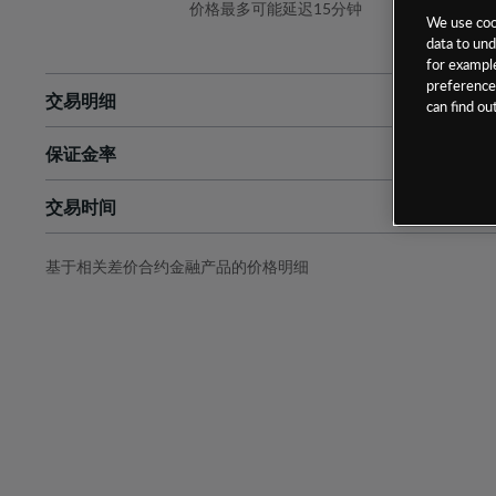
价格最多可能延迟15分钟
We use cook
data to und
for example
preferences
交易明细
can find o
保证金率
最小数额
-
交易时间
1级保证金率
-
层级
单位
费率
允许GSLO
否
基于相关差价合约金融产品的价格明细
日
交易时间
GSLO最小价差
-
显示的交易时间是新加坡当地时间
允许做空
是
持仓成本-买入
持仓成本-卖出
最近更新：