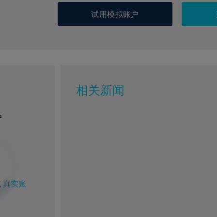
试用模拟账户
相关新闻
户
%
1%
0%
91%
或
真实账