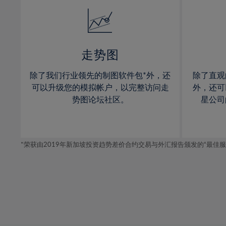
14%
14%
15%
15%
16%
16%
17%
17%
走势图
18%
18%
除了我们行业领先的制图软件包*外，还
除了直观
19%
19%
可以升级您的模拟帐户，以完整访问走
外，还可
20%
20%
势图论坛社区。
星公司
21%
21%
22%
22%
*荣获由2019年新加坡投资趋势差价合约交易与外汇报告颁发的“最佳服务-在
23%
23%
24%
24%
25%
25%
26%
26%
27%
27%