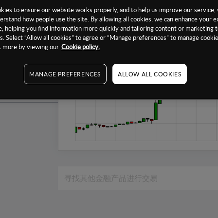
1个月
ies to ensure our website works properly, and to help us improve our service, 
erstand how people use the site. By allowing all cookies, we can enhance your e
6个月
, helping you find information more quickly and tailoring content or marketing 
. Select “Allow all cookies” to agree or “Manage preferences” to manage cookie
1年
ut more by viewing our
Cookie policy.
MANAGE PREFERENCES
ALLOW ALL COOKIES