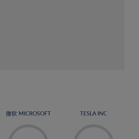
微软 MICROSOFT
TESLA INC
-
-