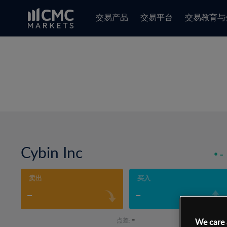
交易产品
交易平台
交易教育与
Cybin Inc
-
卖出
买入
-
-
-
点差:
We care 