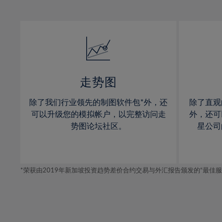
12%
12%
31%
13%
13%
32%
14%
14%
33%
15%
15%
34%
16%
16%
35%
17%
17%
走势图
36%
18%
18%
除了我们行业领先的制图软件包*外，还
除了直观
37%
19%
19%
可以升级您的模拟帐户，以完整访问走
外，还可
38%
20%
20%
势图论坛社区。
星公司
39%
21%
21%
40%
22%
22%
41%
*荣获由2019年新加坡投资趋势差价合约交易与外汇报告颁发的“最佳服务-在
23%
23%
42%
24%
24%
43%
25%
25%
44%