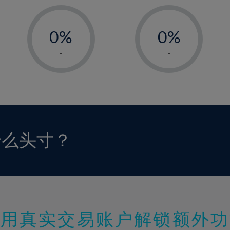
-
-
0%
0%
1%
1%
-
-
2%
2%
3%
3%
4%
4%
5%
5%
6%
6%
什么头寸？
7%
7%
8%
8%
9%
9%
10%
10%
11%
11%
使用真实交易账户解锁额外功