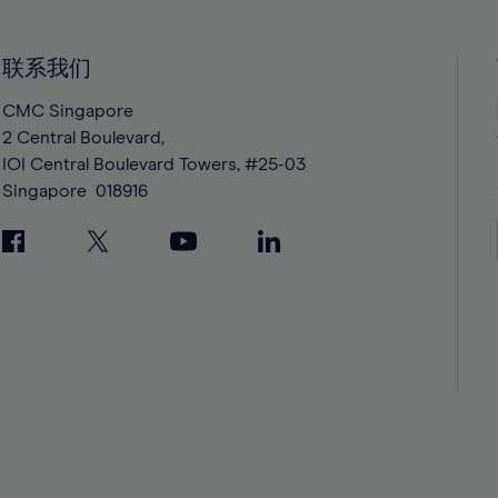
40%
40%
41%
41%
42%
42%
联系我们
43%
43%
CMC Singapore
44%
44%
2 Central Boulevard,
IOI Central Boulevard Towers, #25-03
45%
45%
Singapore
018916
46%
46%
47%
47%
48%
48%
49%
49%
50%
50%
51%
51%
52%
52%
53%
53%