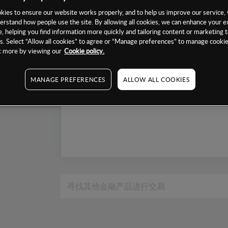
1个月
ies to ensure our website works properly, and to help us improve our service, 
erstand how people use the site. By allowing all cookies, we can enhance your e
6个月
, helping you find information more quickly and tailoring content or marketing 
. Select “Allow all cookies” to agree or “Manage preferences” to manage cookie
1年
ut more by viewing our
Cookie policy.
MANAGE PREFERENCES
ALLOW ALL COOKIES