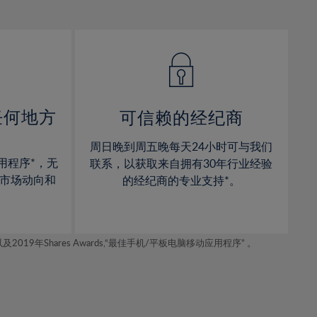
12%
12%
13%
13%
14%
14%
15%
15%
16%
16%
17%
17%
任何地方
可信赖的经纪商
18%
18%
周日晚到周五晚每天24小时可与我们
19%
19%
用程序*，无
联系，以获取来自拥有30年行业经验
20%
20%
市场动向和
的经纪商的专业支持*。
21%
21%
22%
22%
年Shares Awards,“最佳手机/平板电脑移动应用程序” 。
23%
23%
24%
24%
25%
25%