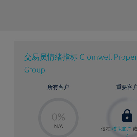
交易员情绪指标
Cromwell Proper
Group
所有客户
重要客
-
0%
1%
N/A
仅在
模拟账户
2%
户