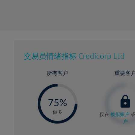
交易员情绪指标
Credicorp Ltd
所有客户
重要客
-
0
75%
7
做多
仅在
模拟账户
户