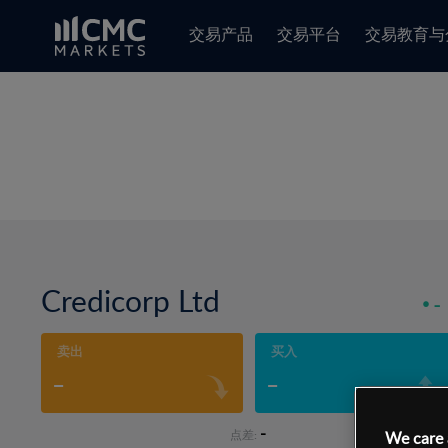
交易产品
交易平台
交易教育与
Credicorp Ltd
-
卖出
买入
-
-
-
点差:
We care 