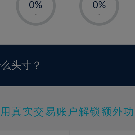
0%
0%
1%
1%
-
-
2%
2%
3%
3%
4%
4%
5%
5%
6%
6%
什么头寸？
7%
7%
8%
8%
9%
9%
10%
10%
11%
11%
使用真实交易账户解锁额外功
12%
12%
13%
13%