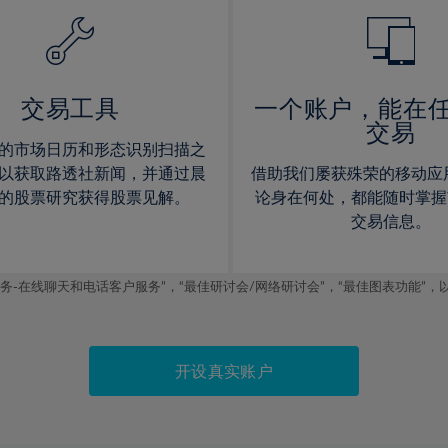
14%
14%
15%
15%
16%
16%
17%
17%
交易工具
一个账户，能在
交易
18%
18%
的市场日历和形态识别扫描之
19%
19%
以获取路透社新闻，并通过晨
借助我们屡获殊荣的移动应
20%
20%
的股票研究获得股票见解。
论身在何处，都能随时掌握
交易信息。
21%
21%
22%
22%
线聊天和电话客户服务”，“最佳研讨会/网络研讨会”，“最佳图表功能”，以及2019
23%
23%
24%
24%
25%
25%
开设真实账户
26%
26%
27%
27%