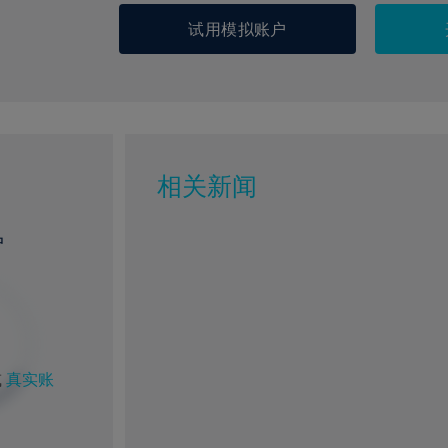
试用模拟账户
相关新闻
户
%
1%
6%
77%
或
真实账