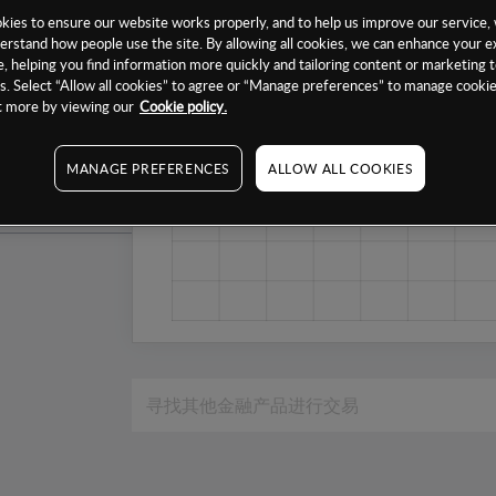
1个月
ies to ensure our website works properly, and to help us improve our service, 
erstand how people use the site. By allowing all cookies, we can enhance your e
6个月
, helping you find information more quickly and tailoring content or marketing 
. Select “Allow all cookies” to agree or “Manage preferences” to manage cookie
1年
ut more by viewing our
Cookie policy.
MANAGE PREFERENCES
ALLOW ALL COOKIES