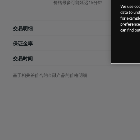
价格最多可能延迟15分钟
We use cook
data to und
for example
preferences
交易明细
can find o
保证金率
最小数额
-
交易时间
1级保证金率
-
层级
单位
费率
允许GSLO
是
基于相关差价合约金融产品的价格明细
日
交易时间
GSLO最小价差
-
显示的交易时间是新加坡当地时间
允许做空
是
持仓成本-买入
持仓成本-卖出
最近更新：