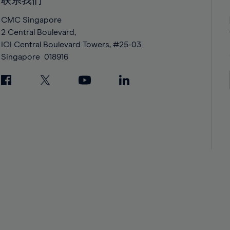
联系我们
42%
42%
43%
43%
CMC Singapore
2 Central Boulevard,
44%
44%
IOI Central Boulevard Towers, #25-03
45%
45%
Singapore
018916
46%
46%
47%
47%
48%
48%
49%
49%
50%
50%
51%
51%
52%
52%
53%
53%
54%
54%
55%
55%