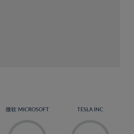
微软 MICROSOFT
TESLA INC
-
-