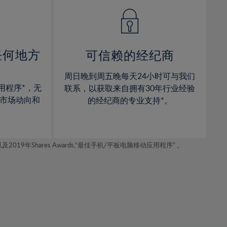
14%
14%
15%
15%
16%
16%
17%
17%
任何地方
可信赖的经纪商
18%
18%
周日晚到周五晚每天24小时可与我们
19%
19%
用程序*，无
联系，以获取来自拥有30年行业经验
20%
20%
市场动向和
的经纪商的专业支持*。
21%
21%
22%
22%
年Shares Awards,“最佳手机/平板电脑移动应用程序” 。
23%
23%
24%
24%
25%
25%
26%
26%
27%
27%