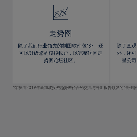
14%
14%
15%
15%
16%
16%
17%
17%
走势图
18%
18%
除了我们行业领先的制图软件包*外，还
除了直观
19%
19%
可以升级您的模拟帐户，以完整访问走
外，还可
20%
20%
势图论坛社区。
星公司
21%
21%
22%
22%
*荣获由2019年新加坡投资趋势差价合约交易与外汇报告颁发的“最佳服务-在
23%
23%
24%
24%
25%
25%
26%
26%
27%
27%