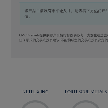
4%
5%
该产品目前没有未平仓头寸。请查看下方热门产
情。
6%
7%
8%
CMC Markets提供的客户舆情指标仅供参考，为发生在过
任何形式的交易或投资建议-不能构成您的交易或投资决定
9%
10%
11%
12%
13%
14%
15%
NETFLIX INC
FORTESCUE METALS
16%
17%
-
-