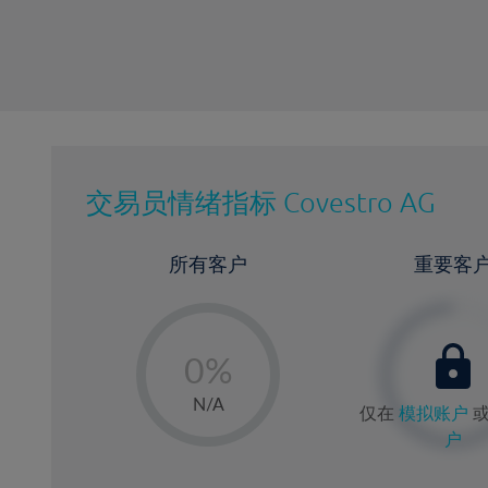
交易员情绪指标
Covestro AG
所有客户
重要客
-
0%
1%
N/A
仅在
模拟账户
2%
户
3%