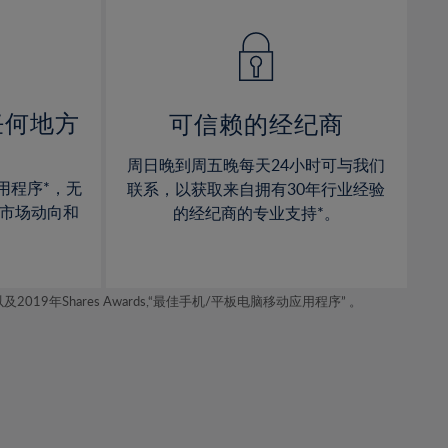
14%
14%
15%
15%
16%
16%
17%
17%
任何地方
可信赖的经纪商
18%
18%
周日晚到周五晚每天24小时可与我们
19%
19%
用程序*，无
联系，以获取来自拥有30年行业经验
20%
20%
市场动向和
的经纪商的专业支持*。
21%
21%
22%
22%
年Shares Awards,“最佳手机/平板电脑移动应用程序” 。
23%
23%
24%
24%
25%
25%
26%
26%
27%
27%