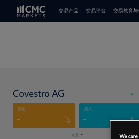
交易产品
交易平台
交易教育与
Covestro AG
-
卖出
买入
-
-
-
点差:
We care 