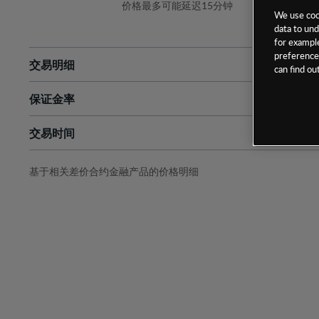
价格最多可能延迟15分钟
We use cook
data to und
for example
preferences
交易明细
can find o
保证金率
最小数额
-
交易时间
1级保证金率
-
层级
单位
费率
允许GSLO
否
基于相关差价合约金融产品的价格明细
日
交易时间
GSLO最小价差
-
显示的交易时间是新加坡当地时间
允许做空
否
持仓成本-买入
持仓成本-卖出
最近更新：