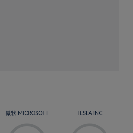
微软 MICROSOFT
TESLA INC
-
-