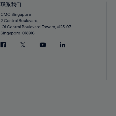
42%
42%
联系我们
43%
43%
CMC Singapore
44%
44%
2 Central Boulevard,
IOI Central Boulevard Towers, #25-03
45%
45%
Singapore
018916
46%
46%
47%
47%
48%
48%
49%
49%
50%
50%
51%
51%
52%
52%
53%
53%
54%
54%
55%
55%