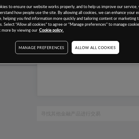
1个月
ies to ensure our website works properly, and to help us improve our service, 
erstand how people use the site. By allowing all cookies, we can enhance your e
6个月
, helping you find information more quickly and tailoring content or marketing 
. Select “Allow all cookies” to agree or “Manage preferences” to manage cookie
1年
ut more by viewing our
Cookie policy.
MANAGE PREFERENCES
ALLOW ALL COOKIES