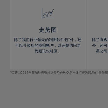
32%
14%
14%
33%
15%
15%
34%
16%
16%
35%
17%
17%
走势图
36%
18%
18%
除了我们行业领先的制图软件包*外，还
除了直观
37%
19%
19%
可以升级您的模拟帐户，以完整访问走
外，还可
38%
20%
20%
势图论坛社区。
星公司
39%
21%
21%
40%
22%
22%
41%
*荣获由2019年新加坡投资趋势差价合约交易与外汇报告颁发的“最佳服务-在
23%
23%
42%
24%
24%
43%
25%
25%
44%
26%
26%
45%
27%
27%