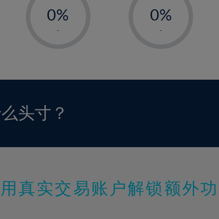
0%
0%
1%
1%
-
-
2%
2%
3%
3%
4%
4%
5%
5%
6%
6%
什么头寸？
7%
7%
8%
8%
9%
9%
10%
10%
11%
11%
使用真实交易账户解锁额外功
12%
12%
13%
13%