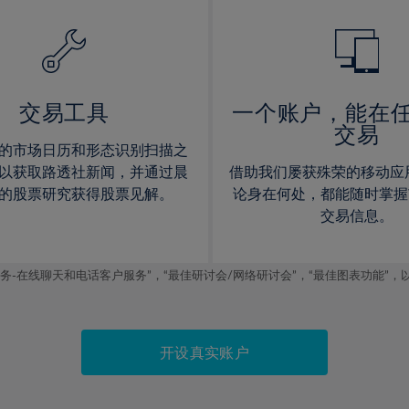
14%
14%
15%
15%
16%
16%
17%
17%
交易工具
一个账户，能在
交易
18%
18%
的市场日历和形态识别扫描之
19%
19%
以获取路透社新闻，并通过晨
借助我们屡获殊荣的移动应
20%
20%
的股票研究获得股票见解。
论身在何处，都能随时掌握
交易信息。
21%
21%
22%
22%
线聊天和电话客户服务”，“最佳研讨会/网络研讨会”，“最佳图表功能”，以及2019
23%
23%
24%
24%
25%
25%
开设真实账户
26%
26%
27%
27%