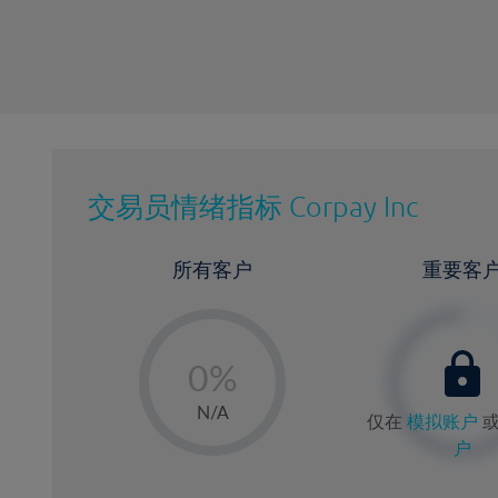
交易员情绪指标
Corpay Inc
所有客户
重要客
-
0%
1%
N/A
仅在
模拟账户
2%
户
3%