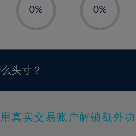
0%
0%
1%
1%
-
-
2%
2%
3%
3%
4%
4%
5%
5%
6%
6%
什么头寸？
7%
7%
8%
8%
9%
9%
10%
10%
11%
11%
使用真实交易账户解锁额外功
12%
12%
13%
13%