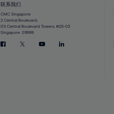
42%
42%
联系我们
43%
43%
CMC Singapore
44%
44%
2 Central Boulevard,
IOI Central Boulevard Towers, #25-03
45%
45%
Singapore
018916
46%
46%
47%
47%
48%
48%
49%
49%
50%
50%
51%
51%
52%
52%
53%
53%
54%
54%
55%
55%