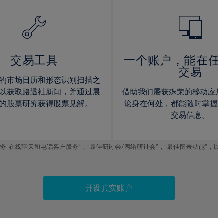
14%
14%
15%
15%
16%
16%
17%
17%
交易工具
一个账户，能在
交易
18%
18%
的市场日历和形态识别扫描之
19%
19%
以获取路透社新闻，并通过晨
借助我们屡获殊荣的移动应
20%
20%
的股票研究获得股票见解。
论身在何处，都能随时掌握
交易信息。
21%
21%
22%
22%
线聊天和电话客户服务”，“最佳研讨会/网络研讨会”，“最佳图表功能”，以及2019
23%
23%
24%
24%
25%
25%
开设真实账户
26%
26%
27%
27%