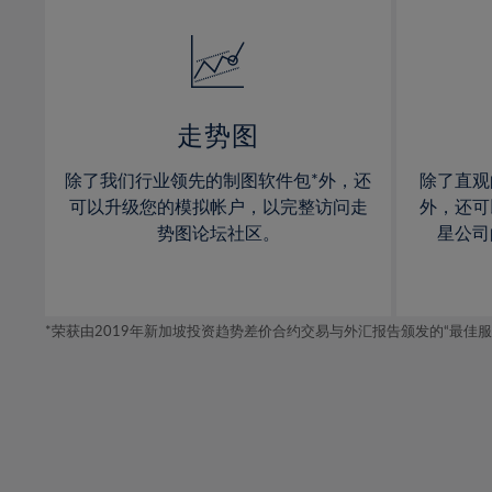
32%
14%
14%
33%
15%
15%
34%
16%
16%
35%
17%
17%
走势图
36%
18%
18%
除了我们行业领先的制图软件包*外，还
除了直观
37%
19%
19%
可以升级您的模拟帐户，以完整访问走
外，还可
38%
20%
20%
势图论坛社区。
星公司
39%
21%
21%
40%
22%
22%
41%
*荣获由2019年新加坡投资趋势差价合约交易与外汇报告颁发的“最佳服务-在
23%
23%
42%
24%
24%
43%
25%
25%
44%
26%
26%
45%
27%
27%