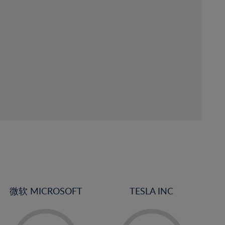
微软 MICROSOFT
TESLA INC
-
-