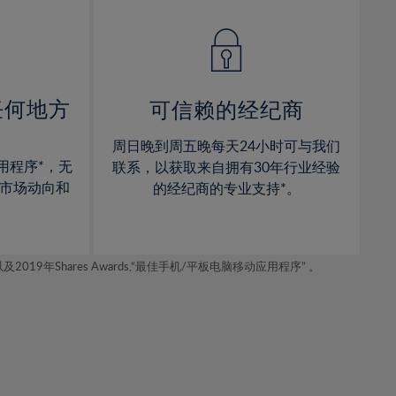
14%
14%
15%
15%
16%
16%
17%
17%
任何地方
可信赖的经纪商
18%
18%
周日晚到周五晚每天24小时可与我们
19%
19%
用程序*，无
联系，以获取来自拥有30年行业经验
20%
20%
市场动向和
的经纪商的专业支持*。
21%
21%
22%
22%
年Shares Awards,“最佳手机/平板电脑移动应用程序” 。
23%
23%
24%
24%
25%
25%
26%
26%
27%
27%