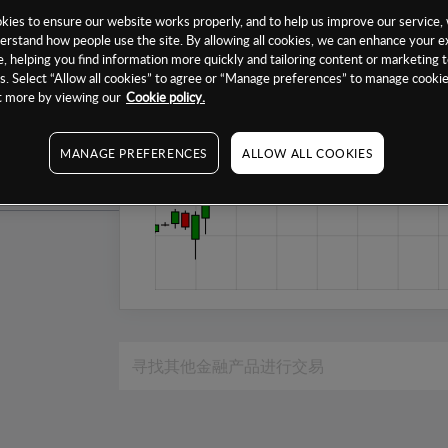
1个月
ies to ensure our website works properly, and to help us improve our service, 
erstand how people use the site. By allowing all cookies, we can enhance your e
6个月
, helping you find information more quickly and tailoring content or marketing 
. Select “Allow all cookies” to agree or “Manage preferences” to manage cookie
1年
ut more by viewing our
Cookie policy.
MANAGE PREFERENCES
ALLOW ALL COOKIES