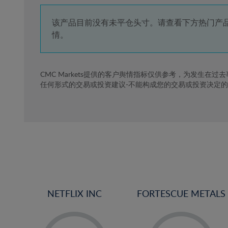
4%
5%
该产品目前没有未平仓头寸。请查看下方热门产
情。
6%
7%
8%
CMC Markets提供的客户舆情指标仅供参考，为发生在过
任何形式的交易或投资建议-不能构成您的交易或投资决定
9%
10%
11%
12%
13%
14%
15%
NETFLIX INC
FORTESCUE METALS
16%
17%
-
-