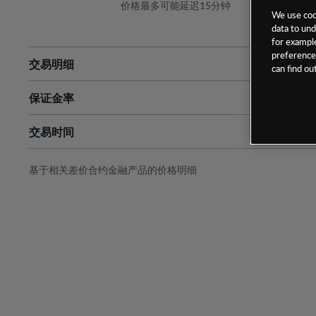
价格最多可能延迟15分钟
We use cook
data to und
for example
preferences
交易明细
can find o
保证金率
最小数额
-
交易时间
1级保证金率
-
层级
单位
费率
允许GSLO
是
基于相关差价合约金融产品的价格明细
日
交易时间
GSLO最小价差
-
显示的交易时间是新加坡当地时间
允许做空
是
持仓成本-买入
持仓成本-卖出
最近更新：