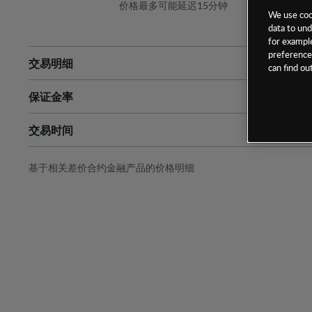
价格最多可能延迟15分钟
We use cook
data to und
for example
preferences
交易明细
can find o
保证金率
最小数额
-
交易时间
1级保证金率
-
层级
单位
费率
允许GSLO
否
基于相关差价合约金融产品的价格明细
日
交易时间
GSLO最小价差
-
显示的交易时间是新加坡当地时间
允许做空
是
持仓成本-买入
持仓成本-卖出
最近更新：