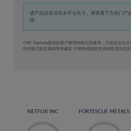
4%
5%
该产品目前没有未平仓头寸。请查看下方热门产
情。
6%
7%
8%
CMC Markets提供的客户舆情指标仅供参考，为发生在过
任何形式的交易或投资建议-不能构成您的交易或投资决定
9%
10%
11%
12%
13%
14%
15%
NETFLIX INC
FORTESCUE METALS
16%
17%
-
-