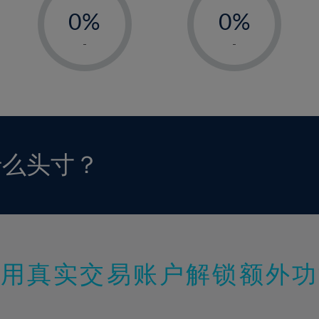
0%
0%
1%
1%
-
-
2%
2%
3%
3%
4%
4%
5%
5%
6%
6%
什么头寸？
7%
7%
8%
8%
9%
9%
10%
10%
11%
11%
使用真实交易账户解锁额外功
12%
12%
13%
13%