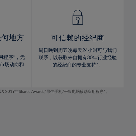
14%
14%
15%
15%
16%
16%
17%
17%
任何地方
可信赖的经纪商
18%
18%
周日晚到周五晚每天24小时可与我们
19%
19%
用程序*，无
联系，以获取来自拥有30年行业经验
20%
20%
市场动向和
的经纪商的专业支持*。
21%
21%
22%
22%
年Shares Awards,“最佳手机/平板电脑移动应用程序” 。
23%
23%
24%
24%
25%
25%
26%
26%
27%
27%