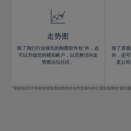
32%
14%
14%
33%
15%
15%
34%
16%
16%
35%
17%
17%
走势图
36%
18%
18%
除了我们行业领先的制图软件包*外，还
除了直观
37%
19%
19%
可以升级您的模拟帐户，以完整访问走
外，还可
38%
20%
20%
势图论坛社区。
星公司
39%
21%
21%
40%
22%
22%
41%
*荣获由2019年新加坡投资趋势差价合约交易与外汇报告颁发的“最佳服务-在
23%
23%
42%
24%
24%
43%
25%
25%
44%
26%
26%
45%
27%
27%