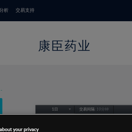
分析
交易支持
康臣药业
-
1日
交易间隔:
10分钟
1日
1周
about your privacy