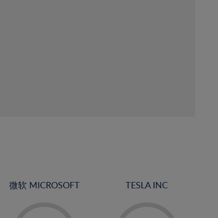
微软 MICROSOFT
TESLA INC
-
-