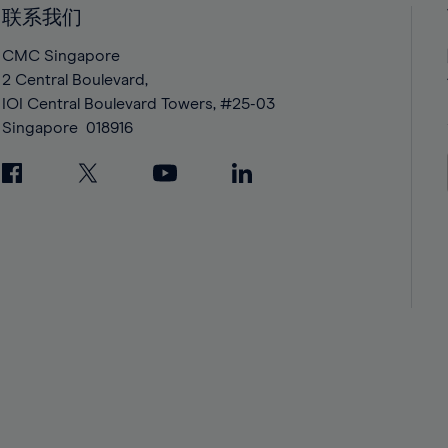
42%
42%
联系我们
43%
43%
CMC Singapore
44%
44%
2 Central Boulevard,
IOI Central Boulevard Towers, #25-03
45%
45%
Singapore
018916
46%
46%
47%
47%
48%
48%
49%
49%
50%
50%
51%
51%
52%
52%
53%
53%
54%
54%
55%
55%