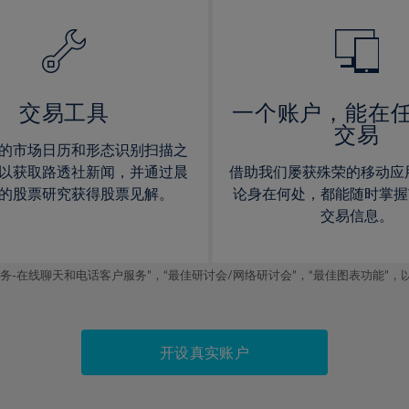
14%
14%
15%
15%
16%
16%
17%
17%
交易工具
一个账户，能在
交易
18%
18%
的市场日历和形态识别扫描之
19%
19%
以获取路透社新闻，并通过晨
借助我们屡获殊荣的移动应
20%
20%
的股票研究获得股票见解。
论身在何处，都能随时掌握
交易信息。
21%
21%
22%
22%
线聊天和电话客户服务”，“最佳研讨会/网络研讨会”，“最佳图表功能”，以及2019
23%
23%
24%
24%
25%
25%
开设真实账户
26%
26%
27%
27%