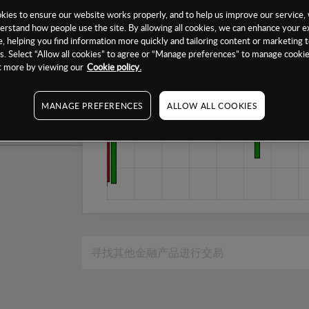
1个月
ies to ensure our website works properly, and to help us improve our service, 
erstand how people use the site. By allowing all cookies, we can enhance your e
6个月
, helping you find information more quickly and tailoring content or marketing 
. Select “Allow all cookies” to agree or “Manage preferences” to manage cookie
1年
ut more by viewing our
Cookie policy.
MANAGE PREFERENCES
ALLOW ALL COOKIES