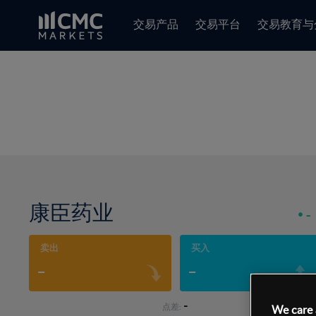
交易产品
交易平台
交易教育与
康臣药业
-
卖出
买入
-
-
-
点差:
We care 