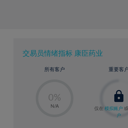
交易员情绪指标
康臣药业
所有客户
重要客
-
0%
1%
N/A
仅在
模拟账户
2%
户
3%