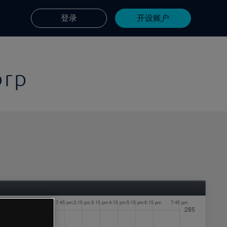
登录
开设账户
orp