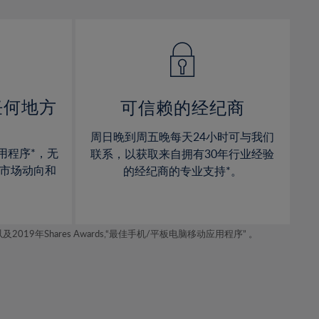
13%
13%
14%
14%
15%
15%
16%
16%
17%
17%
任何地方
可信赖的经纪商
18%
18%
周日晚到周五晚每天24小时可与我们
19%
19%
用程序*，无
联系，以获取来自拥有30年行业经验
20%
20%
市场动向和
的经纪商的专业支持*。
21%
21%
22%
22%
年Shares Awards,“最佳手机/平板电脑移动应用程序” 。
23%
23%
24%
24%
25%
25%
26%
26%