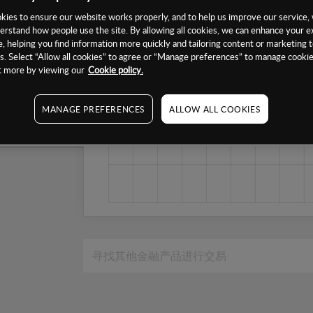
1个月
ies to ensure our website works properly, and to help us improve our service, 
erstand how people use the site. By allowing all cookies, we can enhance your e
6个月
, helping you find information more quickly and tailoring content or marketing 
. Select “Allow all cookies” to agree or “Manage preferences” to manage cookie
1年
ut more by viewing our
Cookie policy.
MANAGE PREFERENCES
ALLOW ALL COOKIES