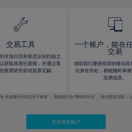
13%
13%
14%
14%
15%
15%
16%
16%
17%
17%
交易工具
一个账户，能在
交易
18%
18%
的市场日历和形态识别扫描之
19%
19%
以获取路透社新闻，并通过晨
借助我们屡获殊荣的移动应
20%
20%
的股票研究获得股票见解。
论身在何处，都能随时掌握
交易信息。
21%
21%
22%
22%
线聊天和电话客户服务”，“最佳研讨会/网络研讨会”，“最佳图表功能”，以及2019
23%
23%
24%
24%
25%
25%
开设真实账户
26%
26%