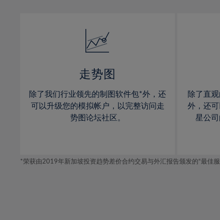
13%
13%
14%
14%
15%
15%
16%
16%
17%
17%
走势图
18%
18%
除了我们行业领先的制图软件包*外，还
除了直观
19%
19%
可以升级您的模拟帐户，以完整访问走
外，还可
20%
20%
势图论坛社区。
星公司
21%
21%
22%
22%
*荣获由2019年新加坡投资趋势差价合约交易与外汇报告颁发的“最佳服务-在
23%
23%
24%
24%
25%
25%
26%
26%