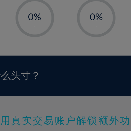
-
-
0%
0%
1%
1%
-
-
2%
2%
3%
3%
4%
4%
5%
5%
6%
6%
什么头寸？
7%
7%
8%
8%
9%
9%
10%
10%
11%
11%
使用真实交易账户解锁额外功
12%
12%