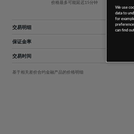
价格最多可能延迟15分钟
We use cook
data to und
for example
preferences
交易明细
can find o
保证金率
最小数额
-
交易时间
1级保证金率
-
层级
单位
费率
允许GSLO
否
基于相关差价合约金融产品的价格明细
日
交易时间
GSLO最小价差
-
显示的交易时间是新加坡当地时间
允许做空
是
持仓成本-买入
持仓成本-卖出
最近更新：