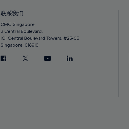
41%
41%
42%
42%
联系我们
43%
43%
CMC Singapore
44%
44%
2 Central Boulevard,
IOI Central Boulevard Towers, #25-03
45%
45%
Singapore
018916
46%
46%
47%
47%
48%
48%
49%
49%
50%
50%
51%
51%
52%
52%
53%
53%
54%
54%