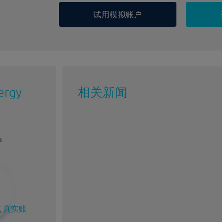
试用模拟账户
ergy
相关新闻
户
%
1%
或
真实账