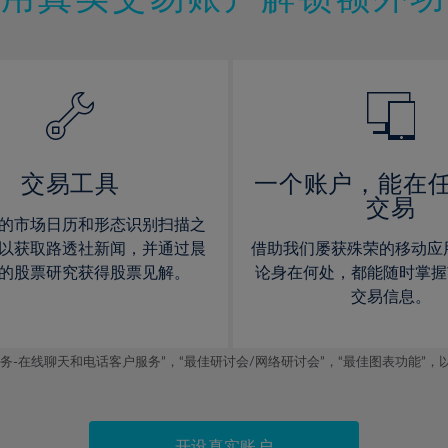
12%
12%
13%
13%
14%
14%
15%
15%
16%
16%
17%
17%
交易工具
一个账户，能在
交易
18%
18%
的市场日历和形态识别扫描之
19%
19%
以获取路透社新闻，并通过晨
借助我们屡获殊荣的移动应
20%
20%
的股票研究获得股票见解。
论身在何处，都能随时掌握
交易信息。
21%
21%
22%
22%
线聊天和电话客户服务”，“最佳研讨会/网络研讨会”，“最佳图表功能”，以及2019
23%
23%
24%
24%
25%
25%
开设真实账户