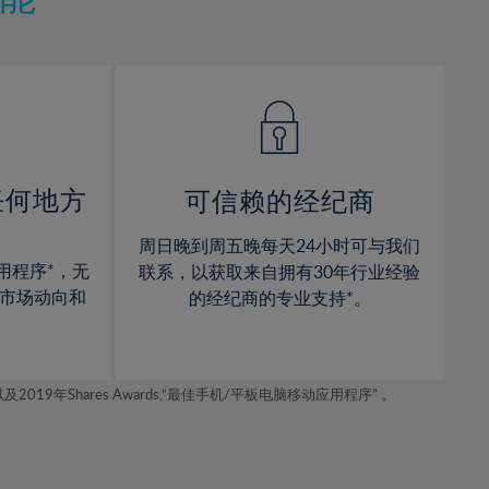
12%
12%
13%
13%
14%
14%
15%
15%
16%
16%
17%
17%
任何地方
可信赖的经纪商
18%
18%
周日晚到周五晚每天24小时可与我们
19%
19%
用程序*，无
联系，以获取来自拥有30年行业经验
20%
20%
市场动向和
的经纪商的专业支持*。
21%
21%
22%
22%
年Shares Awards,“最佳手机/平板电脑移动应用程序” 。
23%
23%
24%
24%
25%
25%