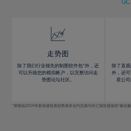
12%
12%
30%
13%
13%
31%
14%
14%
32%
15%
15%
33%
16%
16%
34%
17%
17%
35%
走势图
18%
18%
36%
除了我们行业领先的制图软件包*外，还
除了直观
19%
19%
37%
可以升级您的模拟帐户，以完整访问走
外，还可
20%
20%
势图论坛社区。
星公司
38%
21%
21%
39%
22%
22%
40%
*荣获由2019年新加坡投资趋势差价合约交易与外汇报告颁发的“最佳服务-在
23%
23%
41%
24%
24%
42%
25%
25%
43%