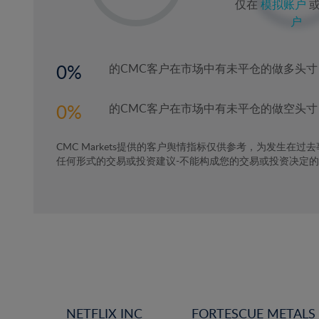
仅在
模拟账户
2%
户
3%
4%
0
的CMC客户在市场中有未平仓的做多头寸
5%
6%
0
的CMC客户在市场中有未平仓的做空头寸
7%
CMC Markets提供的客户舆情指标仅供参考，为发生在过
8%
任何形式的交易或投资建议-不能构成您的交易或投资决定
9%
10%
11%
12%
13%
14%
15%
NETFLIX INC
FORTESCUE METALS