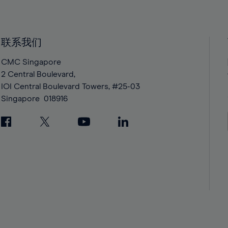
40%
40%
41%
41%
42%
42%
联系我们
43%
43%
CMC Singapore
44%
44%
2 Central Boulevard,
IOI Central Boulevard Towers, #25-03
45%
45%
Singapore
018916
46%
46%
47%
47%
48%
48%
49%
49%
50%
50%
51%
51%
52%
52%
53%
53%