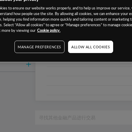
1周
ies to ensure our website works properly, and to help us improve our service, 
erstand how people use the site. By allowing all cookies, we can enhance your e
1个月
, helping you find information more quickly and tailoring content or marketing 
6个月
. Select “Allow all cookies” to agree or “Manage preferences” to manage cookie
ut more by viewing our
Cookie policy.
1年
MANAGE PREFERENCES
ALLOW ALL COOKIES