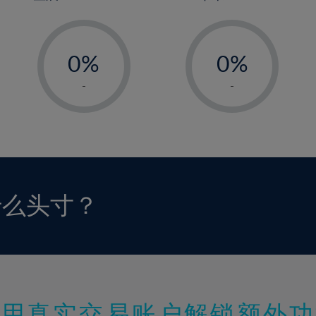
-
-
0%
0%
1%
1%
-
-
2%
2%
3%
3%
4%
4%
5%
5%
6%
6%
什么头寸？
7%
7%
8%
8%
9%
9%
10%
10%
11%
11%
使用真实交易账户解锁额外功