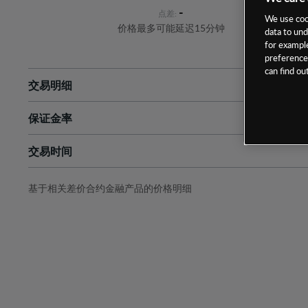
-
点差:
We use cook
价格最多可能延迟15分钟
data to und
for example
preferences
can find o
交易明细
保证金率
最小数额
-
交易时间
1级保证金率
-
层级
单位
费率
允许GSLO
-
基于相关差价合约金融产品的价格明细
日
交易时间
GSLO最小价差
-
显示的交易时间是新加坡当地时间
允许做空
-
持仓成本-买入
持仓成本-卖出