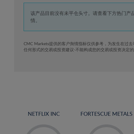
4%
5%
该产品目前没有未平仓头寸。请查看下方热门产
情。
6%
7%
8%
CMC Markets提供的客户舆情指标仅供参考，为发生在过
任何形式的交易或投资建议-不能构成您的交易或投资决定
9%
10%
11%
12%
13%
14%
15%
NETFLIX INC
FORTESCUE METALS
16%
17%
-
-