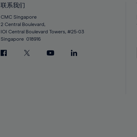
42%
42%
联系我们
43%
43%
CMC Singapore
44%
44%
2 Central Boulevard,
IOI Central Boulevard Towers, #25-03
45%
45%
Singapore
018916
46%
46%
47%
47%
48%
48%
49%
49%
50%
50%
51%
51%
52%
52%
53%
53%
54%
54%
55%
55%