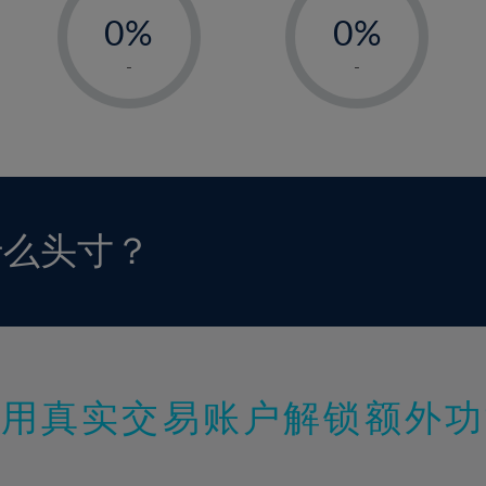
0%
0%
1%
1%
-
-
2%
2%
3%
3%
4%
4%
5%
5%
6%
6%
什么头寸？
7%
7%
8%
8%
9%
9%
10%
10%
11%
11%
使用真实交易账户解锁额外功
12%
12%
13%
13%