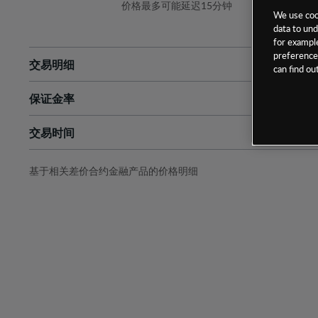
价格最多可能延迟15分钟
We use cook
data to und
for example
preferences
交易明细
can find o
保证金率
最小数额
-
交易时间
1级保证金率
-
层级
单位
费率
允许GSLO
是
基于相关差价合约金融产品的价格明细
日
交易时间
GSLO最小价差
-
显示的交易时间是新加坡当地时间
允许做空
是
持仓成本-买入
持仓成本-卖出
最近更新：