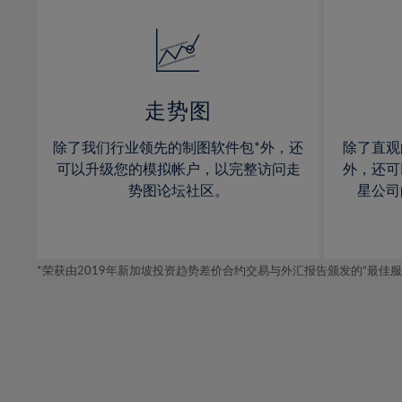
32%
14%
14%
33%
15%
15%
34%
16%
16%
35%
17%
17%
走势图
36%
18%
18%
除了我们行业领先的制图软件包*外，还
除了直观
37%
19%
19%
可以升级您的模拟帐户，以完整访问走
外，还可
38%
20%
20%
势图论坛社区。
星公司
39%
21%
21%
40%
22%
22%
41%
*荣获由2019年新加坡投资趋势差价合约交易与外汇报告颁发的“最佳服务-在
23%
23%
42%
24%
24%
43%
25%
25%
44%
26%
26%
45%
27%
27%