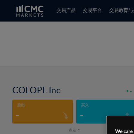
交易产品
交易平台
交易教育与
COLOPL Inc
-
卖出
买入
-
-
-
点差:
We care 