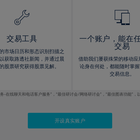
14%
14%
15%
15%
16%
16%
17%
17%
交易工具
一个账户，能在
交易
18%
18%
的市场日历和形态识别扫描之
19%
19%
以获取路透社新闻，并通过晨
借助我们屡获殊荣的移动应
20%
20%
的股票研究获得股票见解。
论身在何处，都能随时掌握
交易信息。
21%
21%
22%
22%
线聊天和电话客户服务”，“最佳研讨会/网络研讨会”，“最佳图表功能”，以及2019
23%
23%
24%
24%
25%
25%
开设真实账户
26%
26%
27%
27%