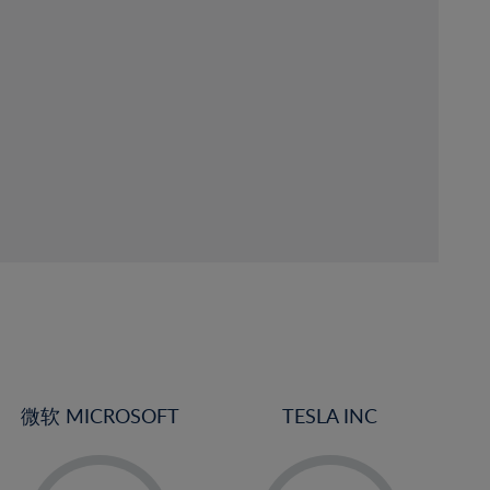
微软 MICROSOFT
TESLA INC
-
-