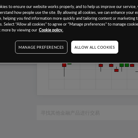
1个月
ies to ensure our website works properly, and to help us improve our service, 
erstand how people use the site. By allowing all cookies, we can enhance your e
6个月
, helping you find information more quickly and tailoring content or marketing 
. Select “Allow all cookies” to agree or “Manage preferences” to manage cookie
1年
ut more by viewing our
Cookie policy.
MANAGE PREFERENCES
ALLOW ALL COOKIES