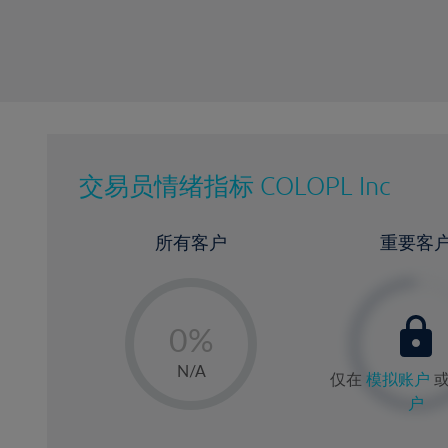
交易员情绪指标
COLOPL Inc
所有客户
重要客
-
0%
1%
N/A
仅在
模拟账户
2%
户
3%