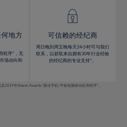
14%
14%
15%
15%
16%
16%
17%
17%
任何地方
可信赖的经纪商
18%
18%
周日晚到周五晚每天24小时可与我们
19%
19%
用程序*，无
联系，以获取来自拥有30年行业经验
20%
20%
市场动向和
的经纪商的专业支持*。
21%
21%
22%
22%
年Shares Awards,“最佳手机/平板电脑移动应用程序” 。
23%
23%
24%
24%
25%
25%
26%
26%
27%
27%