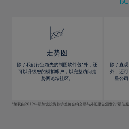
12%
13%
14%
15%
16%
17%
走势图
18%
除了我们行业领先的制图软件包*外，还
除了直观
19%
可以升级您的模拟帐户，以完整访问走
外，还可
20%
势图论坛社区。
星公司
21%
22%
*荣获由2019年新加坡投资趋势差价合约交易与外汇报告颁发的“最佳服务-在
23%
24%
25%