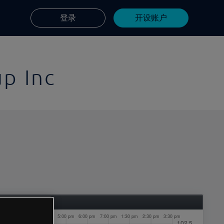
登录
开设账户
up Inc