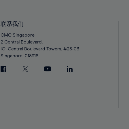
40%
40%
41%
41%
42%
42%
联系我们
43%
43%
CMC Singapore
44%
44%
2 Central Boulevard,
IOI Central Boulevard Towers, #25-03
45%
45%
Singapore
018916
46%
46%
47%
47%
48%
48%
49%
49%
50%
50%
51%
51%
52%
52%
53%
53%