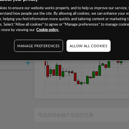
1周
ies to ensure our website works properly, and to help us improve our service, 
erstand how people use the site. By allowing all cookies, we can enhance your e
1个月
, helping you find information more quickly and tailoring content or marketing 
6个月
. Select “Allow all cookies” to agree or “Manage preferences” to manage cookie
ut more by viewing our
Cookie policy.
1年
MANAGE PREFERENCES
ALLOW ALL COOKIES