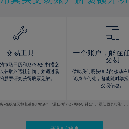
12%
12%
13%
13%
14%
14%
15%
15%
16%
16%
17%
17%
交易工具
一个账户，能在
交易
18%
18%
的市场日历和形态识别扫描之
19%
19%
以获取路透社新闻，并通过晨
借助我们屡获殊荣的移动应
20%
20%
的股票研究获得股票见解。
论身在何处，都能随时掌握
交易信息。
21%
21%
22%
22%
线聊天和电话客户服务”，“最佳研讨会/网络研讨会”，“最佳图表功能”，以及2019
23%
23%
24%
24%
25%
25%
开设真实账户