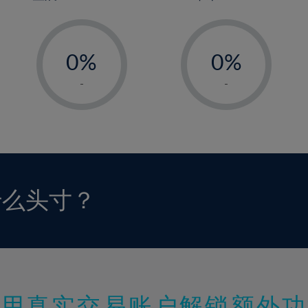
-
1%
-
0%
99%
0%
1
1%
1%
-
-
2%
2%
3%
3%
4%
4%
5%
5%
6%
6%
什么头寸？
7%
7%
8%
8%
9%
9%
10%
10%
11%
11%
使用真实交易账户解锁额外功