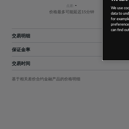
-
点差:
We use cook
价格最多可能延迟15分钟
data to und
for example
preferences
can find o
交易明细
保证金率
最小数额
-
交易时间
1级保证金率
-
层级
单位
费率
允许GSLO
否
基于相关差价合约金融产品的价格明细
日
交易时间
GSLO最小价差
-
显示的交易时间是新加坡当地时间
允许做空
是
持仓成本-买入
持仓成本-卖出