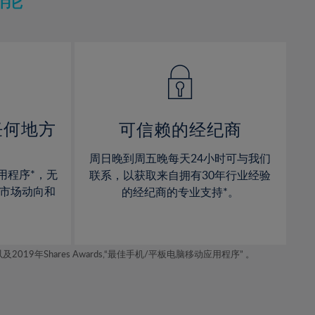
12%
12%
13%
13%
14%
14%
15%
15%
16%
16%
17%
17%
任何地方
可信赖的经纪商
18%
18%
周日晚到周五晚每天24小时可与我们
19%
19%
用程序*，无
联系，以获取来自拥有30年行业经验
20%
20%
市场动向和
的经纪商的专业支持*。
21%
21%
22%
22%
年Shares Awards,“最佳手机/平板电脑移动应用程序” 。
23%
23%
24%
24%
25%
25%