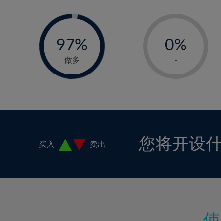
-
-
0%
97%
0%
98%
1%
做多
-
2%
3%
4%
5%
6%
您将开设
买入
卖出
7%
8%
9%
10%
11%