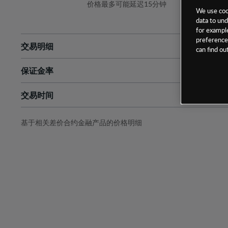
价格最多可能延迟15分钟
We use cook
data to und
for example
preferences
交易明细
can find o
保证金率
最小数额
-
交易时间
1级保证金率
-
层级
单位
费率
允许GSLO
否
基于相关差价合约金融产品的价格明细
日
交易时间
GSLO最小价差
-
显示的交易时间是新加坡当地时间
允许做空
是
持仓成本-买入
持仓成本-卖出
最近更新：