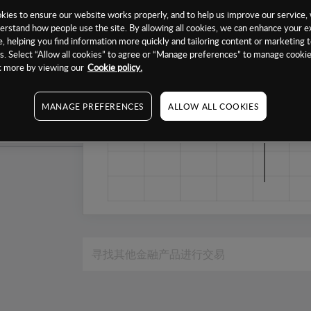
1个月
ies to ensure our website works properly, and to help us improve our service, 
erstand how people use the site. By allowing all cookies, we can enhance your e
6个月
, helping you find information more quickly and tailoring content or marketing 
. Select “Allow all cookies” to agree or “Manage preferences” to manage cookie
1年
ut more by viewing our
Cookie policy.
MANAGE PREFERENCES
ALLOW ALL COOKIES