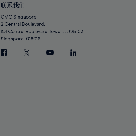
42%
42%
联系我们
43%
43%
CMC Singapore
44%
44%
2 Central Boulevard,
IOI Central Boulevard Towers, #25-03
45%
45%
Singapore
018916
46%
46%
47%
47%
48%
48%
49%
49%
50%
50%
51%
51%
52%
52%
53%
53%
54%
54%
55%
55%