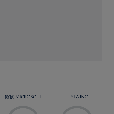
微软 MICROSOFT
TESLA INC
-
-