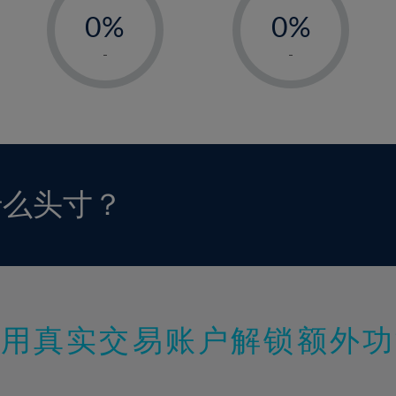
0%
0%
1%
1%
-
-
2%
2%
3%
3%
4%
4%
5%
5%
6%
6%
什么头寸？
7%
7%
8%
8%
9%
9%
10%
10%
11%
11%
使用真实交易账户解锁额外功
12%
12%
13%
13%