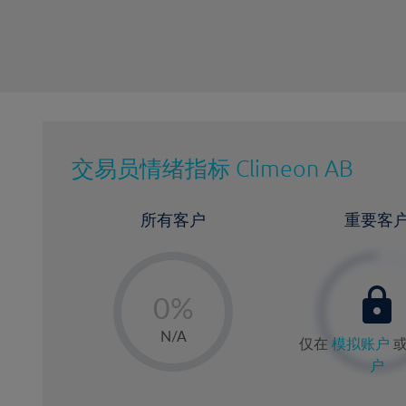
交易员情绪指标
Climeon AB
所有客户
重要客
-
0%
1%
N/A
仅在
模拟账户
2%
户
3%