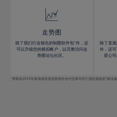
32%
14%
14%
33%
15%
15%
34%
16%
16%
35%
17%
17%
走势图
36%
18%
18%
除了我们行业领先的制图软件包*外，还
除了直观
37%
19%
19%
可以升级您的模拟帐户，以完整访问走
外，还可
38%
20%
20%
势图论坛社区。
星公司
39%
21%
21%
40%
22%
22%
41%
*荣获由2019年新加坡投资趋势差价合约交易与外汇报告颁发的“最佳服务-在
23%
23%
42%
24%
24%
43%
25%
25%
44%
26%
26%
45%
27%
27%