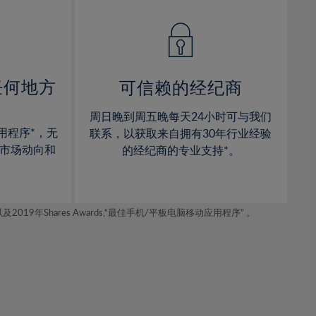
14%
14%
15%
15%
16%
16%
17%
17%
任何地方
可信赖的经纪商
18%
18%
周日晚到周五晚每天24小时可与我们
19%
19%
用程序*，无
联系，以获取来自拥有30年行业经验
20%
20%
市场动向和
的经纪商的专业支持*。
21%
21%
22%
22%
年Shares Awards,“最佳手机/平板电脑移动应用程序” 。
23%
23%
24%
24%
25%
25%
26%
26%
27%
27%