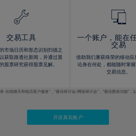
14%
14%
15%
15%
16%
16%
17%
17%
交易工具
一个账户，能在
交易
18%
18%
的市场日历和形态识别扫描之
19%
19%
以获取路透社新闻，并通过晨
借助我们屡获殊荣的移动应
20%
20%
的股票研究获得股票见解。
论身在何处，都能随时掌握
交易信息。
21%
21%
22%
22%
线聊天和电话客户服务”，“最佳研讨会/网络研讨会”，“最佳图表功能”，以及2019
23%
23%
24%
24%
25%
25%
开设真实账户
26%
26%
27%
27%