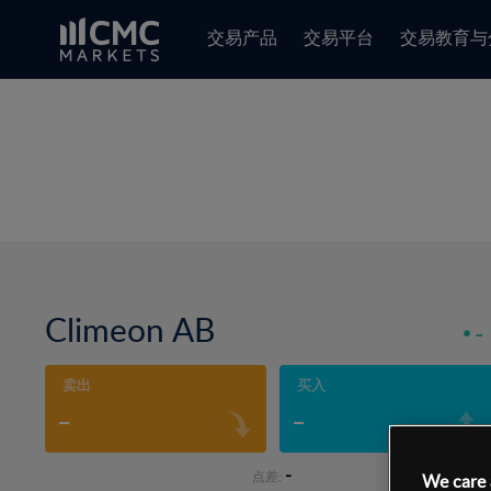
交易产品
交易平台
交易教育与
Climeon AB
-
卖出
买入
-
-
-
点差:
We care 