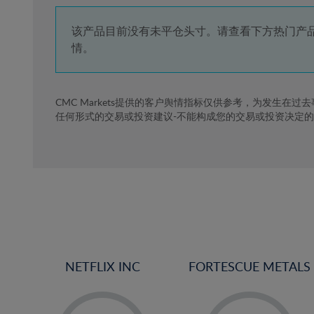
4%
5%
该产品目前没有未平仓头寸。请查看下方热门产
情。
6%
7%
8%
CMC Markets提供的客户舆情指标仅供参考，为发生在过
任何形式的交易或投资建议-不能构成您的交易或投资决定
9%
10%
11%
12%
13%
14%
15%
NETFLIX INC
FORTESCUE METALS
16%
17%
-
-