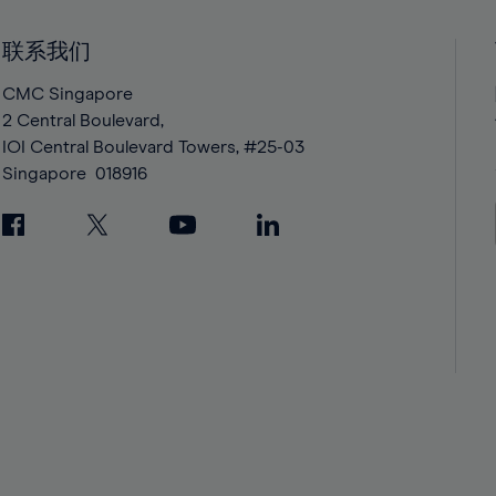
41%
41%
42%
42%
联系我们
43%
43%
CMC Singapore
44%
44%
2 Central Boulevard,
IOI Central Boulevard Towers, #25-03
45%
45%
Singapore
018916
46%
46%
47%
47%
48%
48%
49%
49%
50%
50%
51%
51%
52%
52%
53%
53%
54%
54%