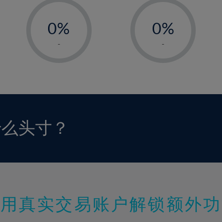
-
-
0%
0%
1%
1%
-
-
2%
2%
3%
3%
4%
4%
5%
5%
6%
6%
什么头寸？
7%
7%
8%
8%
9%
9%
10%
10%
11%
11%
使用真实交易账户解锁额外功
12%
12%