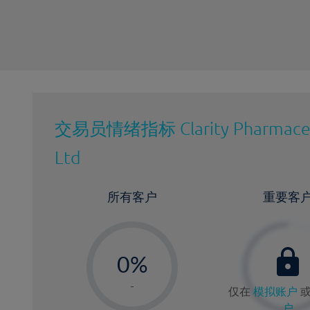
交易员情绪指标
Clarity Pharmace
Ltd
所有客户
重要客
-
0%
1%
-
仅在
模拟账户
2%
户