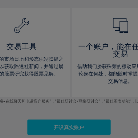
13%
13%
14%
14%
15%
15%
16%
16%
17%
17%
交易工具
一个账户，能在
交易
18%
18%
的市场日历和形态识别扫描之
19%
19%
以获取路透社新闻，并通过晨
借助我们屡获殊荣的移动应
20%
20%
的股票研究获得股票见解。
论身在何处，都能随时掌握
交易信息。
21%
21%
22%
22%
线聊天和电话客户服务”，“最佳研讨会/网络研讨会”，“最佳图表功能”，以及2019
23%
23%
24%
24%
25%
25%
开设真实账户
26%
26%