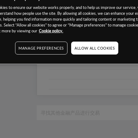
1个月
ies to ensure our website works properly, and to help us improve our service, 
erstand how people use the site. By allowing all cookies, we can enhance your e
6个月
, helping you find information more quickly and tailoring content or marketing 
. Select “Allow all cookies” to agree or “Manage preferences” to manage cookie
1年
ut more by viewing our
Cookie policy.
MANAGE PREFERENCES
ALLOW ALL COOKIES