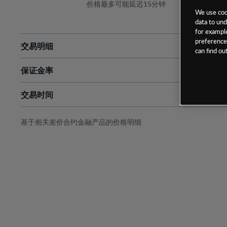
价格最多可能延迟15分钟
We use cook
data to und
for example
preferences
交易明细
can find o
保证金率
最小数额
-
交易时间
1级保证金率
-
层级
单位
费率
允许GSLO
-
基于相关差价合约金融产品的价格明细
日
交易时间
GSLO最小价差
-
显示的交易时间是新加坡当地时间
允许做空
-
持仓成本-买入
持仓成本-卖出
最近更新：