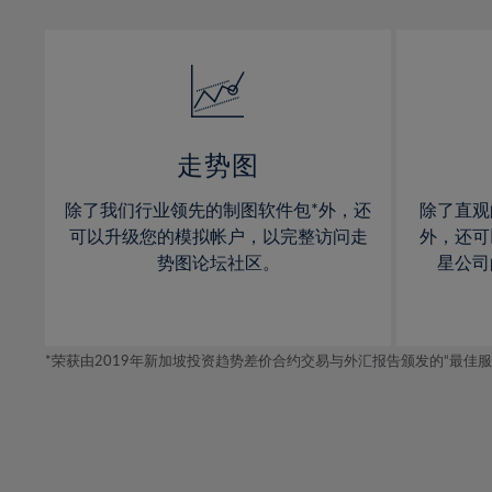
13%
13%
31%
14%
14%
32%
15%
15%
33%
16%
16%
34%
17%
17%
35%
走势图
18%
18%
36%
除了我们行业领先的制图软件包*外，还
除了直观
19%
19%
37%
可以升级您的模拟帐户，以完整访问走
外，还可
20%
20%
势图论坛社区。
星公司
38%
21%
21%
39%
22%
22%
40%
*荣获由2019年新加坡投资趋势差价合约交易与外汇报告颁发的“最佳服务-在
23%
23%
41%
24%
24%
42%
25%
25%
43%
26%
26%
44%