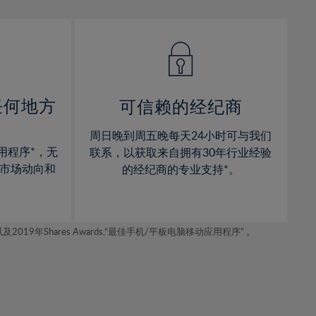
13%
13%
14%
14%
15%
15%
16%
16%
17%
17%
任何地方
可信赖的经纪商
18%
18%
周日晚到周五晚每天24小时可与我们
19%
19%
用程序*，无
联系，以获取来自拥有30年行业经验
20%
20%
市场动向和
的经纪商的专业支持*。
21%
21%
22%
22%
年Shares Awards,“最佳手机/平板电脑移动应用程序” 。
23%
23%
24%
24%
25%
25%
26%
26%