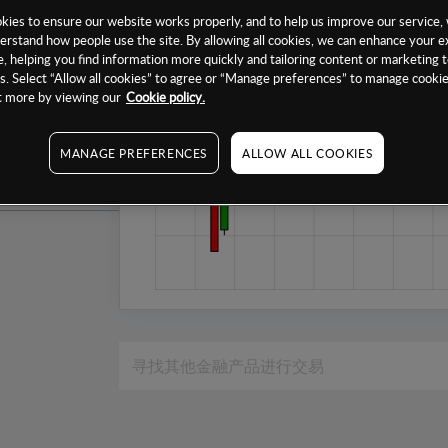
1个月
ies to ensure our website works properly, and to help us improve our service, 
erstand how people use the site. By allowing all cookies, we can enhance your e
6个月
, helping you find information more quickly and tailoring content or marketing 
. Select “Allow all cookies” to agree or “Manage preferences” to manage cookie
1年
ut more by viewing our
Cookie policy.
MANAGE PREFERENCES
ALLOW ALL COOKIES