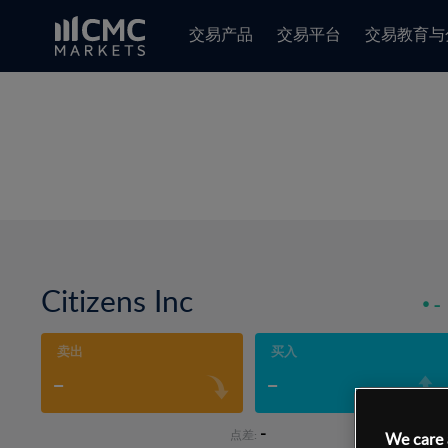
交易产品
交易平台
交易教育与
Citizens Inc
-
卖出
买入
-
-
-
点差:
We care 