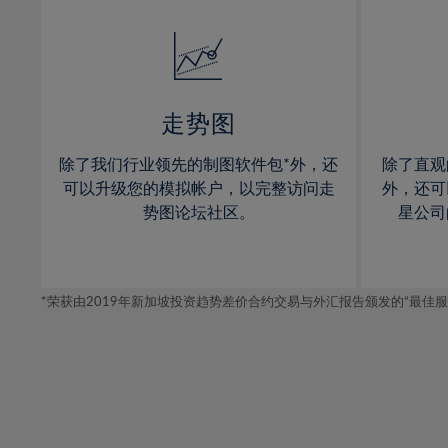
32%
14%
14%
33%
15%
15%
34%
16%
16%
35%
17%
17%
走势图
36%
18%
18%
除了我们行业领先的制图软件包*外，还
除了直观
37%
19%
19%
可以升级您的模拟帐户，以完整访问走
外，还可
38%
20%
20%
势图论坛社区。
星公司
39%
21%
21%
40%
22%
22%
41%
*荣获由2019年新加坡投资趋势差价合约交易与外汇报告颁发的“最佳服务-在
23%
23%
42%
24%
24%
43%
25%
25%
44%
26%
26%
45%
27%
27%