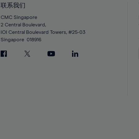
42%
42%
联系我们
43%
43%
CMC Singapore
44%
44%
2 Central Boulevard,
IOI Central Boulevard Towers, #25-03
45%
45%
Singapore
018916
46%
46%
47%
47%
48%
48%
49%
49%
50%
50%
51%
51%
52%
52%
53%
53%
54%
54%
55%
55%