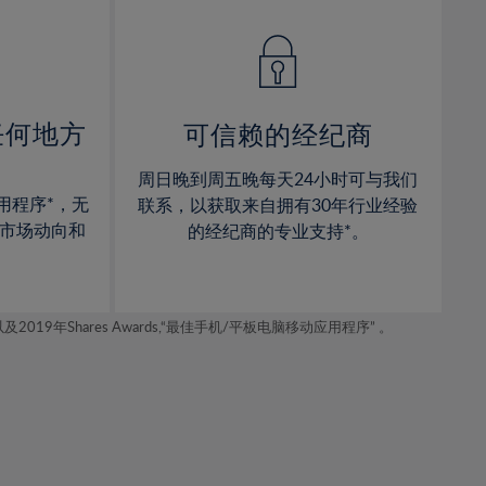
14%
14%
15%
15%
16%
16%
17%
17%
任何地方
可信赖的经纪商
18%
18%
周日晚到周五晚每天24小时可与我们
19%
19%
用程序*，无
联系，以获取来自拥有30年行业经验
20%
20%
市场动向和
的经纪商的专业支持*。
21%
21%
22%
22%
年Shares Awards,“最佳手机/平板电脑移动应用程序” 。
23%
23%
24%
24%
25%
25%
26%
26%
27%
27%