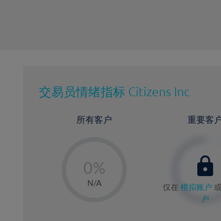
交易员情绪指标
Citizens Inc
所有客户
重要客
-
0%
1%
N/A
仅在
模拟账户
2%
户
3%