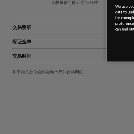
价格最多可能延迟15分钟
We use cook
data to und
for example
preferences
交易明细
can find o
保证金率
最小数额
-
交易时间
1级保证金率
-
层级
单位
费率
允许GSLO
否
基于相关差价合约金融产品的价格明细
日
交易时间
GSLO最小价差
-
显示的交易时间是新加坡当地时间
允许做空
是
持仓成本-买入
持仓成本-卖出
最近更新：