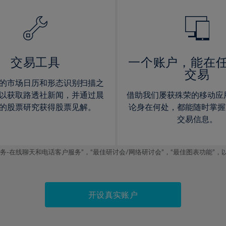
14%
14%
15%
15%
16%
16%
17%
17%
交易工具
一个账户，能在
交易
18%
18%
的市场日历和形态识别扫描之
19%
19%
以获取路透社新闻，并通过晨
借助我们屡获殊荣的移动应
20%
20%
的股票研究获得股票见解。
论身在何处，都能随时掌握
交易信息。
21%
21%
22%
22%
线聊天和电话客户服务”，“最佳研讨会/网络研讨会”，“最佳图表功能”，以及2019
23%
23%
24%
24%
25%
25%
开设真实账户
26%
26%
27%
27%