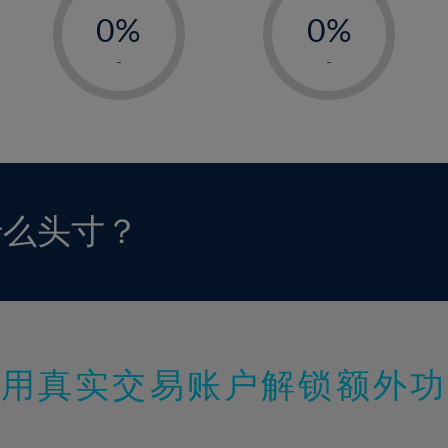
0%
0%
1%
1%
-
-
2%
2%
3%
3%
4%
4%
5%
5%
6%
6%
什么头寸？
7%
7%
8%
8%
9%
9%
10%
10%
11%
11%
使用真实交易账户解锁额外功
12%
12%
13%
13%