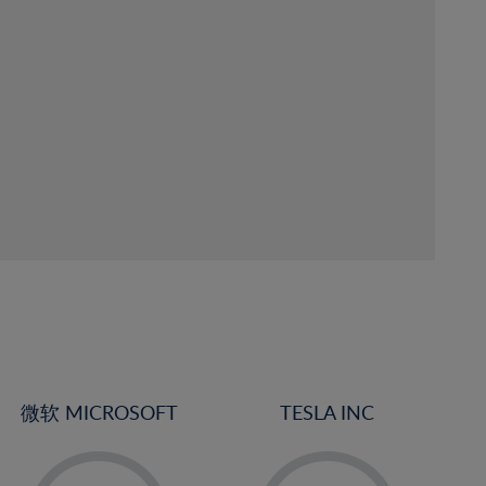
微软 MICROSOFT
TESLA INC
-
-