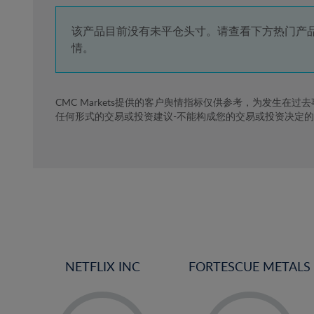
4%
5%
该产品目前没有未平仓头寸。请查看下方热门产
情。
6%
7%
8%
CMC Markets提供的客户舆情指标仅供参考，为发生在过
任何形式的交易或投资建议-不能构成您的交易或投资决定
9%
10%
11%
12%
13%
14%
15%
NETFLIX INC
FORTESCUE METALS
16%
17%
-
-