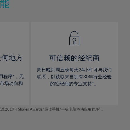
11%
11%
能
12%
12%
13%
13%
14%
14%
15%
15%
16%
16%
17%
17%
任何地方
可信赖的经纪商
18%
18%
周日晚到周五晚每天24小时可与我们
19%
19%
用程序*，无
联系，以获取来自拥有30年行业经验
20%
20%
市场动向和
的经纪商的专业支持*。
21%
21%
22%
22%
年Shares Awards,“最佳手机/平板电脑移动应用程序” 。
23%
23%
24%
24%