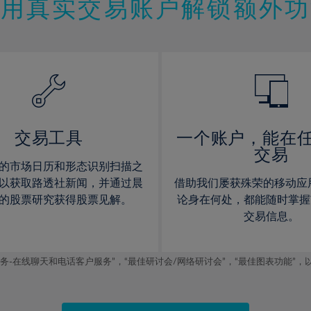
11%
11%
使用真实交易账户解锁额外功
12%
12%
13%
13%
14%
14%
15%
15%
16%
16%
17%
17%
交易工具
一个账户，能在
交易
18%
18%
的市场日历和形态识别扫描之
19%
19%
以获取路透社新闻，并通过晨
借助我们屡获殊荣的移动应
20%
20%
的股票研究获得股票见解。
论身在何处，都能随时掌握
交易信息。
21%
21%
22%
22%
线聊天和电话客户服务”，“最佳研讨会/网络研讨会”，“最佳图表功能”，以及2019
23%
23%
24%
24%