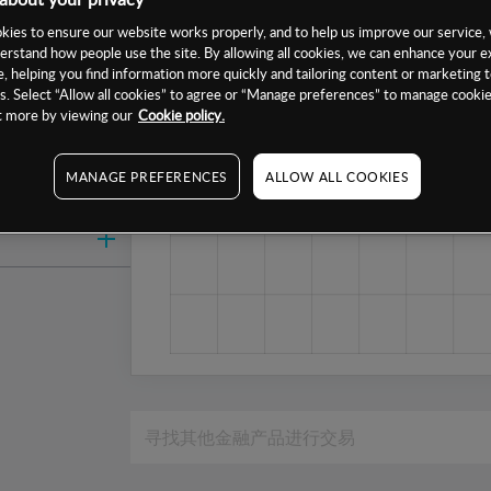
1周
ies to ensure our website works properly, and to help us improve our service, 
erstand how people use the site. By allowing all cookies, we can enhance your e
1个月
, helping you find information more quickly and tailoring content or marketing 
6个月
. Select “Allow all cookies” to agree or “Manage preferences” to manage cookie
ut more by viewing our
Cookie policy.
1年
MANAGE PREFERENCES
ALLOW ALL COOKIES