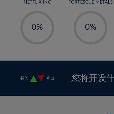
NETFLIX INC
FORTESCUE METALS
16%
17%
-
-
18%
0%
0%
19%
1%
1%
-
-
20%
2%
2%
21%
3%
3%
22%
4%
4%
23%
5%
5%
24%
6%
6%
您将开设
买入
卖出
25%
7%
7%
26%
8%
8%
27%
9%
9%
28%
10%
10%
29%