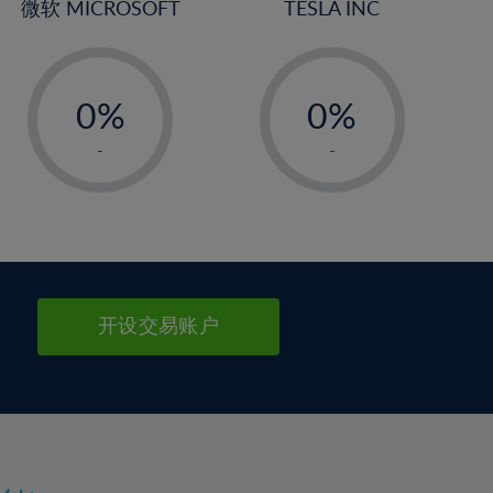
微软 MICROSOFT
TESLA INC
-
-
0%
0%
1%
1%
-
-
2%
2%
3%
3%
4%
4%
5%
5%
6%
6%
开设交易账户
7%
7%
8%
8%
9%
9%
10%
10%