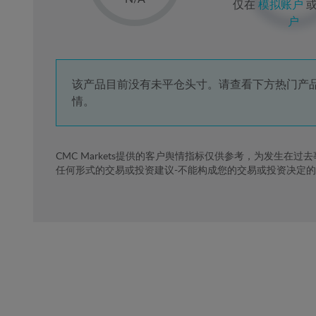
仅在
模拟账户
2%
户
3%
4%
5%
该产品目前没有未平仓头寸。请查看下方热门产
情。
6%
7%
8%
CMC Markets提供的客户舆情指标仅供参考，为发生在过
任何形式的交易或投资建议-不能构成您的交易或投资决定
9%
10%
11%
12%
13%
14%
15%