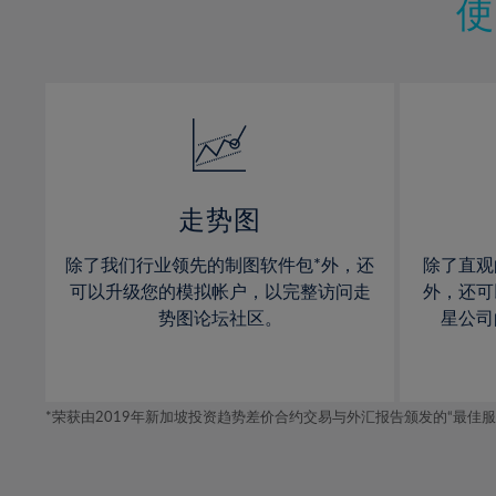
11%
11%
30%
12%
12%
31%
13%
13%
32%
14%
14%
33%
15%
15%
34%
16%
16%
35%
17%
17%
走势图
36%
18%
18%
除了我们行业领先的制图软件包*外，还
除了直观
37%
19%
19%
可以升级您的模拟帐户，以完整访问走
外，还可
38%
20%
20%
势图论坛社区。
星公司
39%
21%
21%
40%
22%
22%
41%
*荣获由2019年新加坡投资趋势差价合约交易与外汇报告颁发的“最佳服务-在
23%
23%
42%
24%
24%
43%