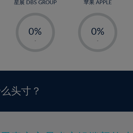
星展 DBS GROUP
苹果 APPLE
-
-
0%
0%
1%
1%
-
-
2%
2%
3%
3%
4%
4%
5%
5%
6%
6%
什么头寸？
7%
7%
8%
8%
9%
9%
10%
10%