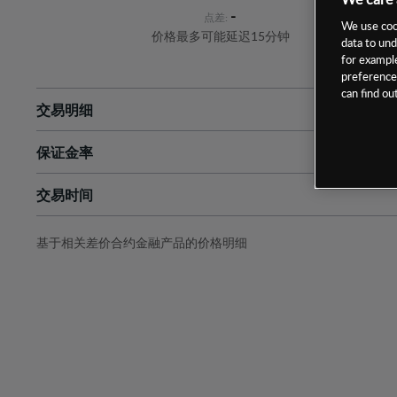
-
点差:
We use cook
价格最多可能延迟15分钟
data to und
for example
preferences
can find o
交易明细
保证金率
最小数额
-
交易时间
1级保证金率
-
层级
单位
费率
允许GSLO
否
基于相关差价合约金融产品的价格明细
日
交易时间
GSLO最小价差
-
显示的交易时间是新加坡当地时间
允许做空
是
持仓成本-买入
持仓成本-卖出