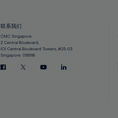
39%
39%
40%
40%
41%
41%
42%
42%
联系我们
43%
43%
CMC Singapore
44%
44%
2 Central Boulevard,
45%
45%
IOI Central Boulevard Towers, #25-03
Singapore
018916
46%
46%
47%
47%
48%
48%
49%
49%
50%
50%
51%
51%
52%
52%