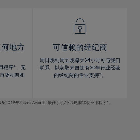
13%
13%
14%
14%
15%
15%
16%
16%
17%
17%
任何地方
可信赖的经纪商
18%
18%
周日晚到周五晚每天24小时可与我们
19%
19%
用程序*，无
联系，以获取来自拥有30年行业经验
20%
20%
市场动向和
的经纪商的专业支持*。
21%
21%
22%
22%
年Shares Awards,“最佳手机/平板电脑移动应用程序” 。
23%
23%
24%
24%
25%
25%
26%
26%