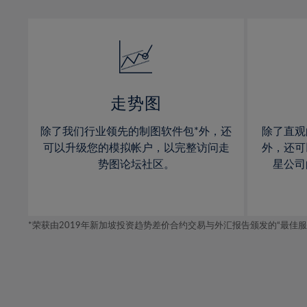
13%
13%
14%
14%
15%
15%
16%
16%
17%
17%
走势图
18%
18%
除了我们行业领先的制图软件包*外，还
除了直观
19%
19%
可以升级您的模拟帐户，以完整访问走
外，还可
20%
20%
势图论坛社区。
星公司
21%
21%
22%
22%
*荣获由2019年新加坡投资趋势差价合约交易与外汇报告颁发的“最佳服务-在
23%
23%
24%
24%
25%
25%
26%
26%