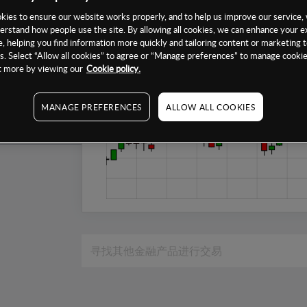
1个月
ies to ensure our website works properly, and to help us improve our service, 
erstand how people use the site. By allowing all cookies, we can enhance your e
6个月
, helping you find information more quickly and tailoring content or marketing 
. Select “Allow all cookies” to agree or “Manage preferences” to manage cookie
1年
ut more by viewing our
Cookie policy.
MANAGE PREFERENCES
ALLOW ALL COOKIES