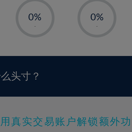
-
-
0%
0%
1%
1%
-
-
2%
2%
3%
3%
4%
4%
5%
5%
6%
6%
什么头寸？
7%
7%
8%
8%
9%
9%
10%
10%
11%
11%
使用真实交易账户解锁额外功
12%
12%