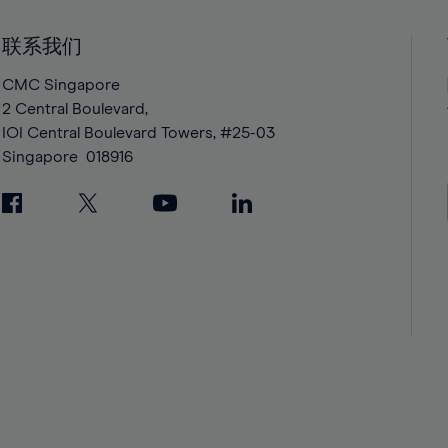
41%
41%
42%
42%
联系我们
43%
43%
CMC Singapore
44%
44%
2 Central Boulevard,
IOI Central Boulevard Towers, #25-03
45%
45%
Singapore
018916
46%
46%
47%
47%
48%
48%
49%
49%
50%
50%
51%
51%
52%
52%
53%
53%
54%
54%