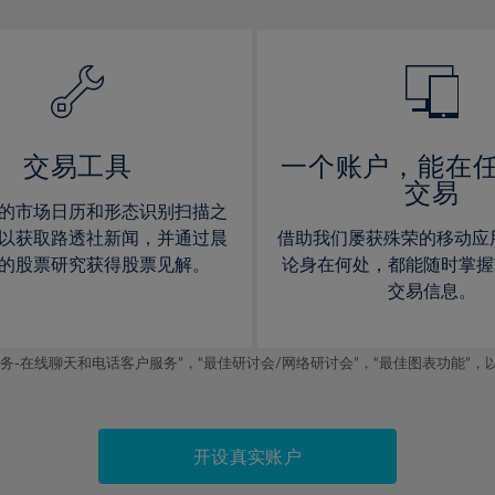
13%
13%
14%
14%
15%
15%
16%
16%
17%
17%
交易工具
一个账户，能在
交易
18%
18%
的市场日历和形态识别扫描之
19%
19%
以获取路透社新闻，并通过晨
借助我们屡获殊荣的移动应
20%
20%
的股票研究获得股票见解。
论身在何处，都能随时掌握
交易信息。
21%
21%
22%
22%
线聊天和电话客户服务”，“最佳研讨会/网络研讨会”，“最佳图表功能”，以及2019
23%
23%
24%
24%
25%
25%
开设真实账户
26%
26%