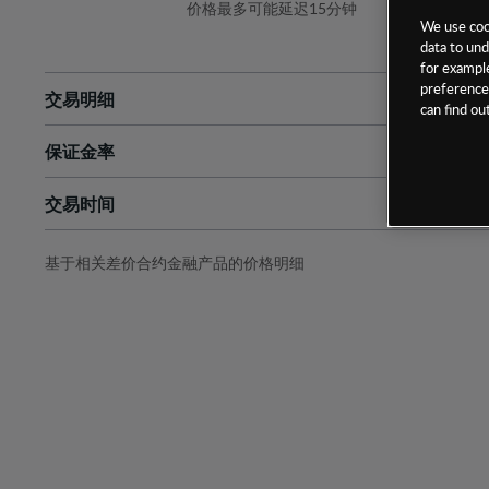
价格最多可能延迟15分钟
We use cook
data to und
for example
preferences
交易明细
can find o
保证金率
最小数额
-
交易时间
1级保证金率
-
层级
单位
费率
允许GSLO
是
基于相关差价合约金融产品的价格明细
日
交易时间
GSLO最小价差
-
显示的交易时间是新加坡当地时间
允许做空
是
持仓成本-买入
持仓成本-卖出
最近更新：