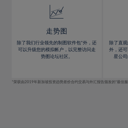
14%
14%
15%
15%
16%
16%
17%
17%
走势图
18%
18%
除了我们行业领先的制图软件包*外，还
除了直观
19%
19%
可以升级您的模拟帐户，以完整访问走
外，还可
20%
20%
势图论坛社区。
星公司
21%
21%
22%
22%
*荣获由2019年新加坡投资趋势差价合约交易与外汇报告颁发的“最佳服务-在
23%
23%
24%
24%
25%
25%
26%
26%
27%
27%