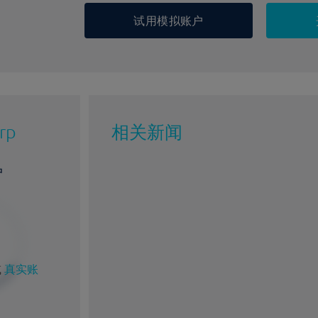
试用模拟账户
rp
相关新闻
户
%
1%
或
真实账