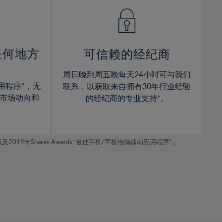
14%
14%
15%
15%
16%
16%
17%
17%
任何地方
可信赖的经纪商
18%
18%
周日晚到周五晚每天24小时可与我们
19%
19%
用程序*，无
联系，以获取来自拥有30年行业经验
20%
20%
市场动向和
的经纪商的专业支持*。
21%
21%
22%
22%
年Shares Awards,“最佳手机/平板电脑移动应用程序” 。
23%
23%
24%
24%
25%
25%
26%
26%
27%
27%