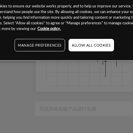
1个月
ies to ensure our website works properly, and to help us improve our service, 
erstand how people use the site. By allowing all cookies, we can enhance your e
6个月
, helping you find information more quickly and tailoring content or marketing 
. Select “Allow all cookies” to agree or “Manage preferences” to manage cookie
1年
ut more by viewing our
Cookie policy.
MANAGE PREFERENCES
ALLOW ALL COOKIES