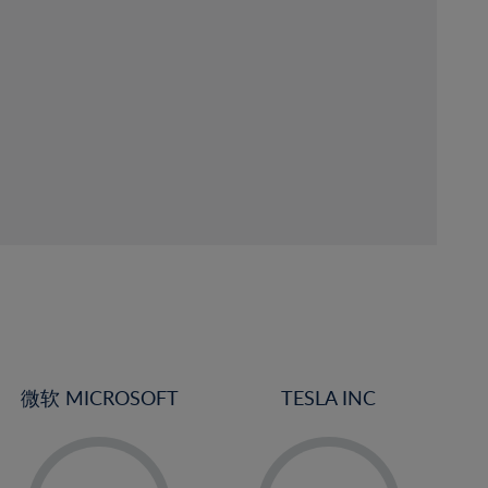
微软 MICROSOFT
TESLA INC
-
-