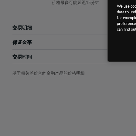
价格最多可能延迟15分钟
We use cook
data to und
for example
preferences
交易明细
can find o
保证金率
最小数额
-
交易时间
1级保证金率
-
层级
单位
费率
允许GSLO
否
基于相关差价合约金融产品的价格明细
日
交易时间
GSLO最小价差
-
显示的交易时间是新加坡当地时间
允许做空
是
持仓成本-买入
持仓成本-卖出
最近更新：