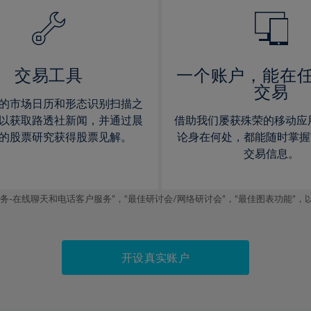
14%
14%
15%
15%
16%
16%
17%
17%
交易工具
一个账户，能在
交易
18%
18%
的市场日历和形态识别扫描之
19%
19%
以获取路透社新闻，并通过晨
借助我们屡获殊荣的移动应
20%
20%
的股票研究获得股票见解。
论身在何处，都能随时掌握
交易信息。
21%
21%
22%
22%
线聊天和电话客户服务”，“最佳研讨会/网络研讨会”，“最佳图表功能”，以及2019
23%
23%
24%
24%
25%
25%
开设真实账户
26%
26%
27%
27%