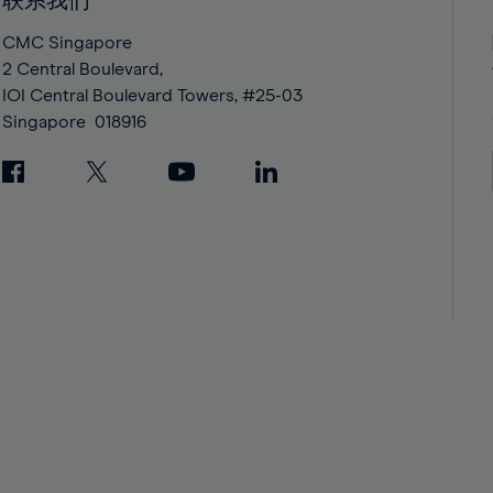
联系我们
42%
42%
43%
43%
CMC Singapore
2 Central Boulevard,
44%
44%
IOI Central Boulevard Towers, #25-03
45%
45%
Singapore
018916
46%
46%
47%
47%
48%
48%
49%
49%
50%
50%
51%
51%
52%
52%
53%
53%
54%
54%
55%
55%