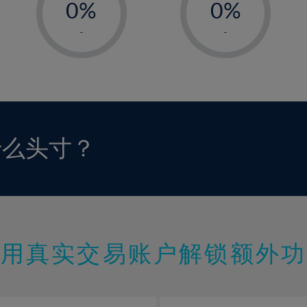
0%
0%
1%
1%
-
-
2%
2%
3%
3%
4%
4%
5%
5%
6%
6%
什么头寸？
7%
7%
8%
8%
9%
9%
10%
10%
11%
11%
使用真实交易账户解锁额外功
12%
12%
13%
13%