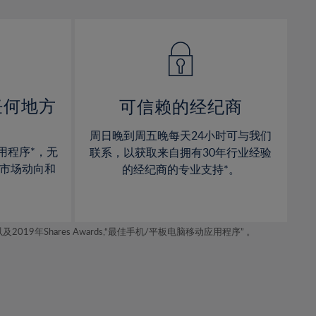
13%
13%
14%
14%
15%
15%
16%
16%
17%
17%
任何地方
可信赖的经纪商
18%
18%
周日晚到周五晚每天24小时可与我们
19%
19%
用程序*，无
联系，以获取来自拥有30年行业经验
20%
20%
市场动向和
的经纪商的专业支持*。
21%
21%
22%
22%
年Shares Awards,“最佳手机/平板电脑移动应用程序” 。
23%
23%
24%
24%
25%
25%
26%
26%