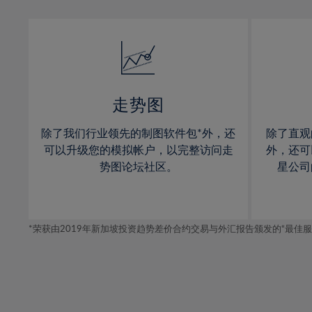
13%
13%
31%
14%
14%
32%
15%
15%
33%
16%
16%
34%
17%
17%
35%
走势图
18%
18%
36%
除了我们行业领先的制图软件包*外，还
除了直观
19%
19%
37%
可以升级您的模拟帐户，以完整访问走
外，还可
20%
20%
势图论坛社区。
星公司
38%
21%
21%
39%
22%
22%
40%
*荣获由2019年新加坡投资趋势差价合约交易与外汇报告颁发的“最佳服务-在
23%
23%
41%
24%
24%
42%
25%
25%
43%
26%
26%
44%