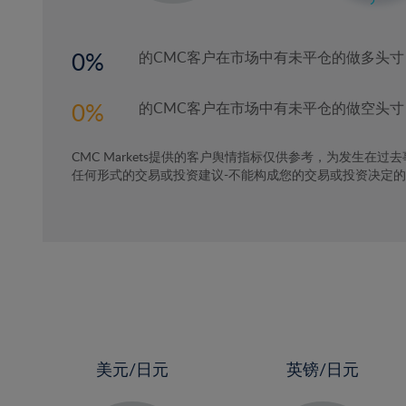
3%
4%
0
的CMC客户在市场中有未平仓的做多头寸
5%
6%
0
的CMC客户在市场中有未平仓的做空头寸
7%
CMC Markets提供的客户舆情指标仅供参考，为发生在过
8%
任何形式的交易或投资建议-不能构成您的交易或投资决定
9%
10%
11%
12%
13%
14%
15%
美元/日元
英镑/日元
16%