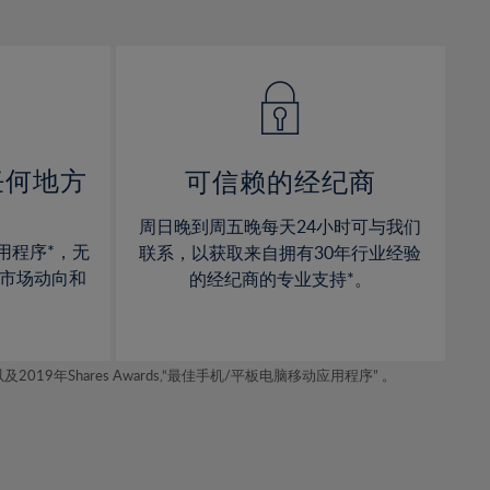
12%
12%
13%
13%
14%
14%
15%
15%
16%
16%
17%
17%
任何地方
可信赖的经纪商
18%
18%
周日晚到周五晚每天24小时可与我们
19%
19%
用程序*，无
联系，以获取来自拥有30年行业经验
20%
20%
市场动向和
的经纪商的专业支持*。
21%
21%
22%
22%
年Shares Awards,“最佳手机/平板电脑移动应用程序” 。
23%
23%
24%
24%
25%
25%