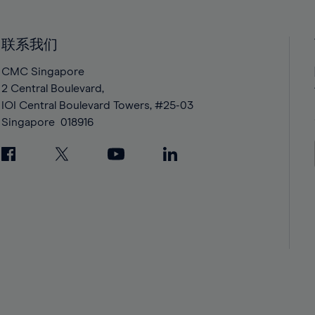
40%
40%
41%
41%
42%
42%
联系我们
43%
43%
CMC Singapore
44%
44%
2 Central Boulevard,
IOI Central Boulevard Towers, #25-03
45%
45%
Singapore
018916
46%
46%
47%
47%
48%
48%
49%
49%
50%
50%
51%
51%
52%
52%
53%
53%