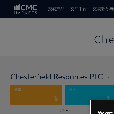
交易产品
交易平台
交易教育与
Che
Chesterfield Resources PLC
-
卖出
买入
-
-
-
点差:
We care 