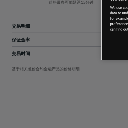
价格最多可能延迟15分钟
We use cook
data to und
for example
preferences
交易明细
can find o
保证金率
最小数额
-
交易时间
1级保证金率
-
层级
单位
费率
允许GSLO
否
基于相关差价合约金融产品的价格明细
日
交易时间
GSLO最小价差
-
显示的交易时间是新加坡当地时间
允许做空
否
持仓成本-买入
持仓成本-卖出
最近更新：