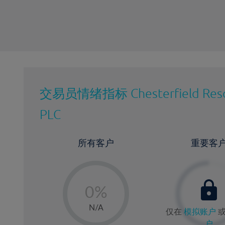
交易员情绪指标
Chesterfield Res
PLC
所有客户
重要客
-
0%
1%
N/A
仅在
模拟账户
2%
户