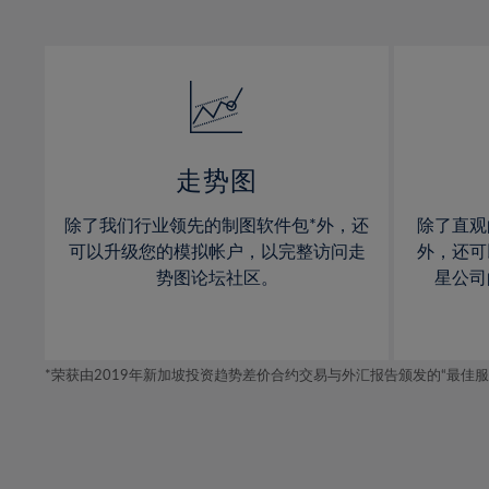
12%
12%
31%
13%
13%
32%
14%
14%
33%
15%
15%
34%
16%
16%
35%
17%
17%
走势图
36%
18%
18%
除了我们行业领先的制图软件包*外，还
除了直观
37%
19%
19%
可以升级您的模拟帐户，以完整访问走
外，还可
38%
20%
20%
势图论坛社区。
星公司
39%
21%
21%
40%
22%
22%
41%
*荣获由2019年新加坡投资趋势差价合约交易与外汇报告颁发的“最佳服务-在
23%
23%
42%
24%
24%
43%
25%
25%
44%