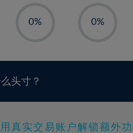
-
-
0%
0%
1%
1%
-
-
2%
2%
3%
3%
4%
4%
5%
5%
6%
6%
什么头寸？
7%
7%
8%
8%
9%
9%
10%
10%
11%
11%
使用真实交易账户解锁额外功