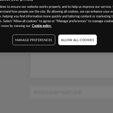
1个月
ies to ensure our website works properly, and to help us improve our service, 
erstand how people use the site. By allowing all cookies, we can enhance your e
6个月
, helping you find information more quickly and tailoring content or marketing 
1年
. Select “Allow all cookies” to agree or “Manage preferences” to manage cookie
ut more by viewing our
Cookie policy.
MANAGE PREFERENCES
ALLOW ALL COOKIES