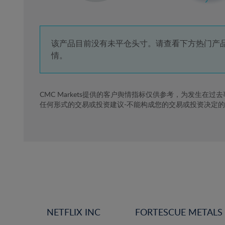
3%
4%
5%
该产品目前没有未平仓头寸。请查看下方热门产
情。
6%
7%
8%
CMC Markets提供的客户舆情指标仅供参考，为发生在过
任何形式的交易或投资建议-不能构成您的交易或投资决定
9%
10%
11%
12%
13%
14%
15%
NETFLIX INC
FORTESCUE METALS
16%