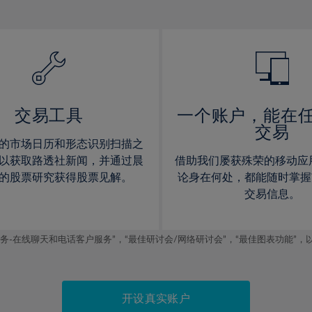
12%
12%
13%
13%
14%
14%
15%
15%
16%
16%
17%
17%
交易工具
一个账户，能在
交易
18%
18%
的市场日历和形态识别扫描之
19%
19%
以获取路透社新闻，并通过晨
借助我们屡获殊荣的移动应
20%
20%
的股票研究获得股票见解。
论身在何处，都能随时掌握
交易信息。
21%
21%
22%
22%
线聊天和电话客户服务”，“最佳研讨会/网络研讨会”，“最佳图表功能”，以及2019
23%
23%
24%
24%
25%
25%
开设真实账户