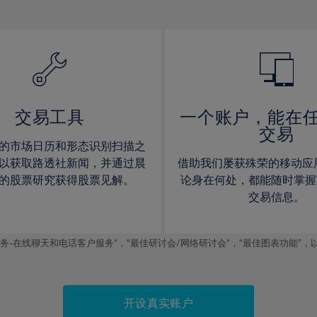
12%
12%
13%
13%
14%
14%
15%
15%
16%
16%
17%
17%
交易工具
一个账户，能在
交易
18%
18%
的市场日历和形态识别扫描之
19%
19%
以获取路透社新闻，并通过晨
借助我们屡获殊荣的移动应
20%
20%
的股票研究获得股票见解。
论身在何处，都能随时掌握
交易信息。
21%
21%
22%
22%
线聊天和电话客户服务”，“最佳研讨会/网络研讨会”，“最佳图表功能”，以及2019
23%
23%
24%
24%
25%
25%
开设真实账户