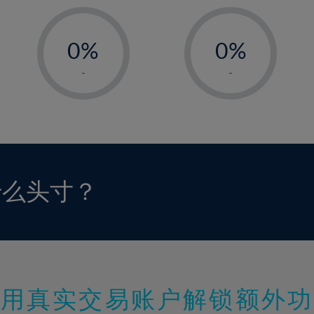
-
-
0%
0%
1%
1%
-
-
2%
2%
3%
3%
4%
4%
5%
5%
6%
6%
什么头寸？
7%
7%
8%
8%
9%
9%
10%
10%
11%
11%
使用真实交易账户解锁额外功