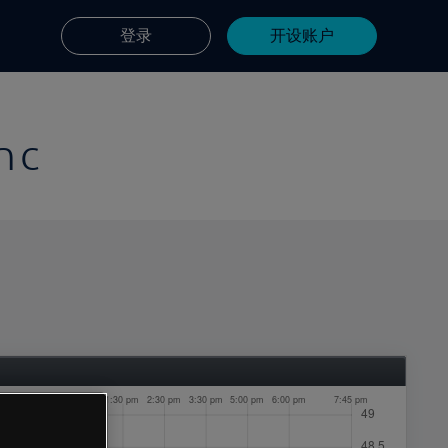
登录
开设账户
nc