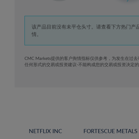
3%
4%
5%
该产品目前没有未平仓头寸。请查看下方热门产
情。
6%
7%
8%
CMC Markets提供的客户舆情指标仅供参考，为发生在过
任何形式的交易或投资建议-不能构成您的交易或投资决定
9%
10%
11%
12%
13%
14%
15%
NETFLIX INC
FORTESCUE METALS
16%