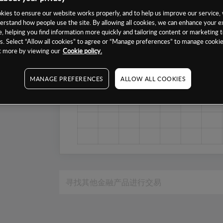
1个月
ies to ensure our website works properly, and to help us improve our service, 
erstand how people use the site. By allowing all cookies, we can enhance your e
6个月
, helping you find information more quickly and tailoring content or marketing 
1年
. Select “Allow all cookies” to agree or “Manage preferences” to manage cookie
ut more by viewing our
Cookie policy.
MANAGE PREFERENCES
ALLOW ALL COOKIES