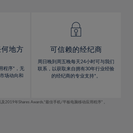
12%
12%
13%
13%
14%
14%
15%
15%
16%
16%
17%
17%
任何地方
可信赖的经纪商
18%
18%
周日晚到周五晚每天24小时可与我们
19%
19%
用程序*，无
联系，以获取来自拥有30年行业经验
20%
20%
市场动向和
的经纪商的专业支持*。
21%
21%
22%
22%
年Shares Awards,“最佳手机/平板电脑移动应用程序” 。
23%
23%
24%
24%
25%
25%