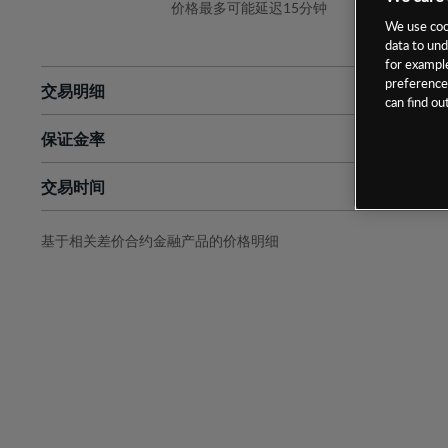
价格最多可能延迟15分钟
We use cook
data to und
for example
preferences
交易明细
can find o
保证金率
最小数额
-
交易时间
1级保证金率
-
层级
单位
费率
允许GSLO
否
基于相关差价合约金融产品的价格明细
日
交易时间
GSLO最小价差
-
显示的交易时间是新加坡当地时间
允许做空
是
持仓成本-买入
持仓成本-卖出
最近更新：