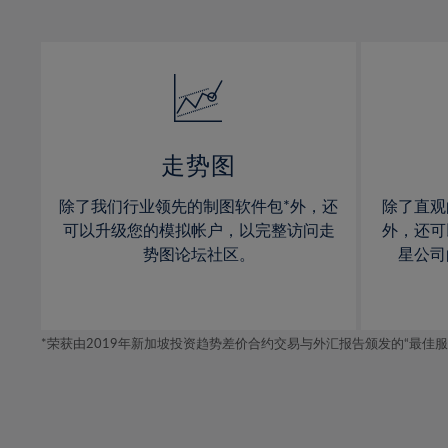
12%
12%
31%
13%
13%
32%
14%
14%
33%
15%
15%
34%
16%
16%
35%
17%
17%
走势图
36%
18%
18%
除了我们行业领先的制图软件包*外，还
除了直观
37%
19%
19%
可以升级您的模拟帐户，以完整访问走
外，还可
38%
20%
20%
势图论坛社区。
星公司
39%
21%
21%
40%
22%
22%
41%
*荣获由2019年新加坡投资趋势差价合约交易与外汇报告颁发的“最佳服务-在
23%
23%
42%
24%
24%
43%
25%
25%
44%