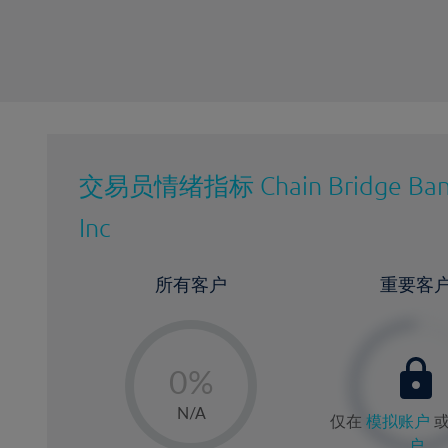
交易员情绪指标
Chain Bridge Ba
Inc
所有客户
重要客
-
0%
1%
N/A
仅在
模拟账户
2%
户