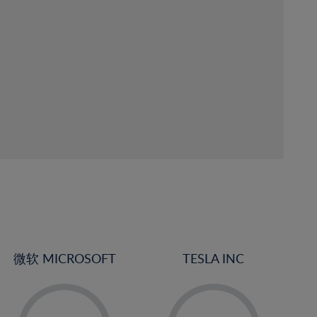
微软 MICROSOFT
TESLA INC
-
-