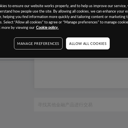
1个月
ies to ensure our website works properly, and to help us improve our service, 
erstand how people use the site. By allowing all cookies, we can enhance your e
6个月
, helping you find information more quickly and tailoring content or marketing 
. Select “Allow all cookies” to agree or “Manage preferences” to manage cookie
1年
ut more by viewing our
Cookie policy.
MANAGE PREFERENCES
ALLOW ALL COOKIES