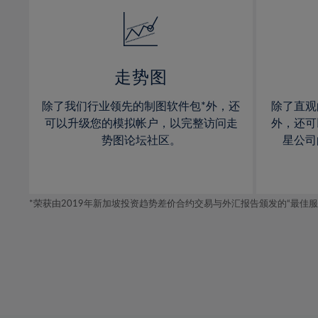
14%
14%
32%
15%
15%
33%
16%
16%
34%
17%
17%
35%
走势图
18%
18%
36%
除了我们行业领先的制图软件包*外，还
除了直观
19%
19%
37%
可以升级您的模拟帐户，以完整访问走
外，还可
20%
20%
势图论坛社区。
星公司
38%
21%
21%
39%
22%
22%
40%
*荣获由2019年新加坡投资趋势差价合约交易与外汇报告颁发的“最佳服务-在
23%
23%
41%
24%
24%
42%
25%
25%
43%
26%
26%
44%
27%
27%
45%