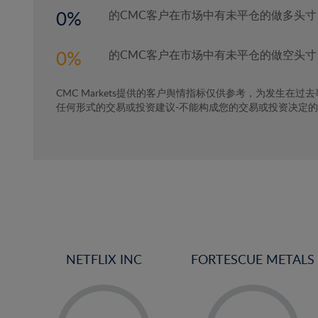
4%
0
的CMC客户在市场中有未平仓的做多头寸
5%
6%
0
的CMC客户在市场中有未平仓的做空头寸
7%
CMC Markets提供的客户舆情指标仅供参考，为发生在过
8%
任何形式的交易或投资建议-不能构成您的交易或投资决定
9%
10%
11%
12%
13%
14%
15%
NETFLIX INC
FORTESCUE METALS
16%
-
-
17%