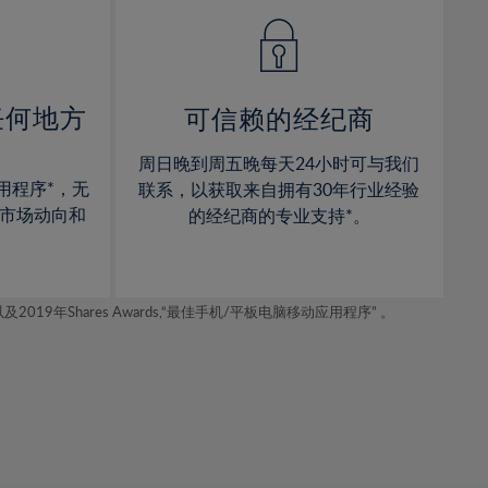
14%
14%
15%
15%
16%
16%
17%
17%
任何地方
可信赖的经纪商
18%
18%
周日晚到周五晚每天24小时可与我们
19%
19%
用程序*，无
联系，以获取来自拥有30年行业经验
20%
20%
市场动向和
的经纪商的专业支持*。
21%
21%
22%
22%
年Shares Awards,“最佳手机/平板电脑移动应用程序” 。
23%
23%
24%
24%
25%
25%
26%
26%
27%
27%