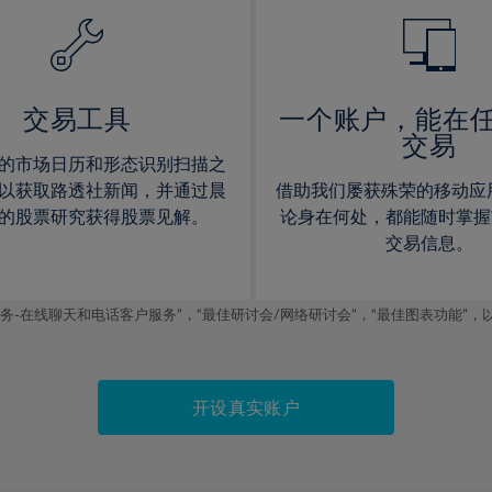
14%
14%
15%
15%
16%
16%
17%
17%
交易工具
一个账户，能在
交易
18%
18%
的市场日历和形态识别扫描之
19%
19%
以获取路透社新闻，并通过晨
借助我们屡获殊荣的移动应
20%
20%
的股票研究获得股票见解。
论身在何处，都能随时掌握
交易信息。
21%
21%
22%
22%
线聊天和电话客户服务”，“最佳研讨会/网络研讨会”，“最佳图表功能”，以及2019
23%
23%
24%
24%
25%
25%
开设真实账户
26%
26%
27%
27%