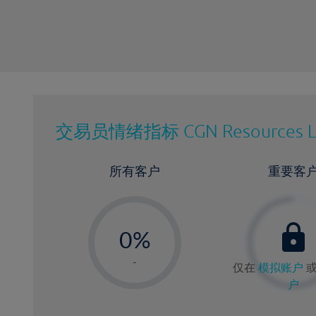
交易员情绪指标
CGN Resources 
所有客户
重要客
-
0%
1%
-
仅在
模拟账户
2%
户
3%