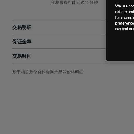
价格最多可能延迟15分钟
We use cook
data to und
for example
preferences
交易明细
can find o
保证金率
最小数额
-
交易时间
1级保证金率
-
层级
单位
费率
允许GSLO
否
基于相关差价合约金融产品的价格明细
日
交易时间
GSLO最小价差
-
显示的交易时间是新加坡当地时间
允许做空
否
持仓成本-买入
持仓成本-卖出
最近更新：