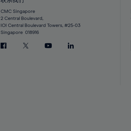
联系我们
42%
42%
43%
43%
CMC Singapore
2 Central Boulevard,
44%
44%
IOI Central Boulevard Towers, #25-03
45%
45%
Singapore
018916
46%
46%
47%
47%
48%
48%
49%
49%
50%
50%
51%
51%
52%
52%
53%
53%
54%
54%
55%
55%