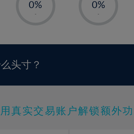
0%
0%
1%
1%
-
-
2%
2%
3%
3%
4%
4%
5%
5%
6%
6%
什么头寸？
7%
7%
8%
8%
9%
9%
10%
10%
11%
11%
使用真实交易账户解锁额外功
12%
12%
13%
13%