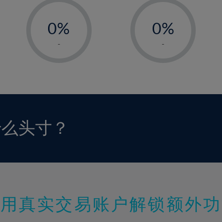
-
-
0%
0%
1%
1%
-
-
2%
2%
3%
3%
4%
4%
5%
5%
6%
6%
什么头寸？
7%
7%
8%
8%
9%
9%
10%
10%
11%
11%
使用真实交易账户解锁额外功
12%
12%