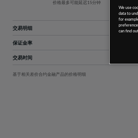
价格最多可能延迟15分钟
We use cook
data to und
for example
preferences
交易明细
can find o
保证金率
最小数额
-
交易时间
1级保证金率
-
层级
单位
费率
允许GSLO
否
基于相关差价合约金融产品的价格明细
日
交易时间
GSLO最小价差
-
显示的交易时间是新加坡当地时间
允许做空
是
持仓成本-买入
持仓成本-卖出
最近更新：