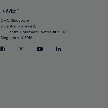
41%
41%
42%
42%
联系我们
43%
43%
CMC Singapore
44%
44%
2 Central Boulevard,
IOI Central Boulevard Towers, #25-03
45%
45%
Singapore
018916
46%
46%
47%
47%
48%
48%
49%
49%
50%
50%
51%
51%
52%
52%
53%
53%
54%
54%