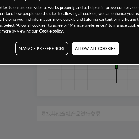
1个月
ies to ensure our website works properly, and to help us improve our service, 
erstand how people use the site. By allowing all cookies, we can enhance your e
6个月
, helping you find information more quickly and tailoring content or marketing 
. Select “Allow all cookies” to agree or “Manage preferences” to manage cookie
1年
ut more by viewing our
Cookie policy.
MANAGE PREFERENCES
ALLOW ALL COOKIES