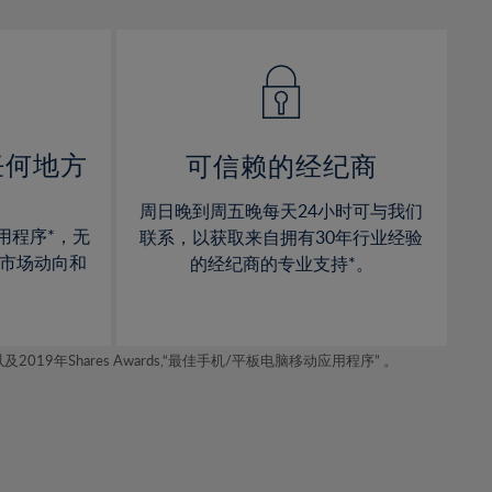
13%
13%
14%
14%
15%
15%
16%
16%
17%
17%
任何地方
可信赖的经纪商
18%
18%
周日晚到周五晚每天24小时可与我们
19%
19%
用程序*，无
联系，以获取来自拥有30年行业经验
20%
20%
市场动向和
的经纪商的专业支持*。
21%
21%
22%
22%
年Shares Awards,“最佳手机/平板电脑移动应用程序” 。
23%
23%
24%
24%
25%
25%
26%
26%