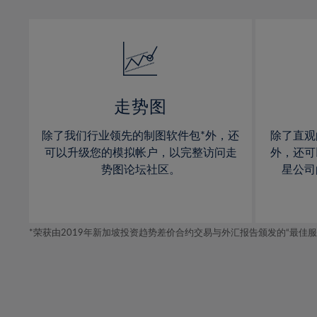
13%
13%
14%
14%
15%
15%
16%
16%
17%
17%
走势图
18%
18%
除了我们行业领先的制图软件包*外，还
除了直观
19%
19%
可以升级您的模拟帐户，以完整访问走
外，还可
20%
20%
势图论坛社区。
星公司
21%
21%
22%
22%
*荣获由2019年新加坡投资趋势差价合约交易与外汇报告颁发的“最佳服务-在
23%
23%
24%
24%
25%
25%
26%
26%