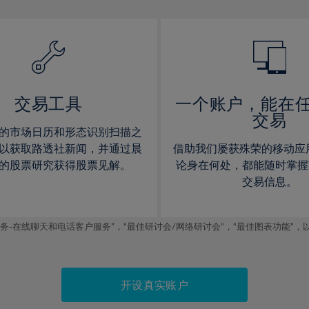
13%
13%
14%
14%
15%
15%
16%
16%
17%
17%
交易工具
一个账户，能在
交易
18%
18%
的市场日历和形态识别扫描之
19%
19%
以获取路透社新闻，并通过晨
借助我们屡获殊荣的移动应
20%
20%
的股票研究获得股票见解。
论身在何处，都能随时掌握
交易信息。
21%
21%
22%
22%
线聊天和电话客户服务”，“最佳研讨会/网络研讨会”，“最佳图表功能”，以及2019
23%
23%
24%
24%
25%
25%
开设真实账户
26%
26%