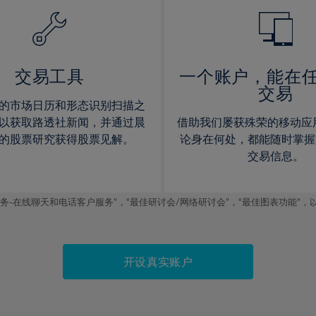
14%
14%
15%
15%
16%
16%
17%
17%
交易工具
一个账户，能在
交易
18%
18%
的市场日历和形态识别扫描之
19%
19%
以获取路透社新闻，并通过晨
借助我们屡获殊荣的移动应
20%
20%
的股票研究获得股票见解。
论身在何处，都能随时掌握
交易信息。
21%
21%
22%
22%
线聊天和电话客户服务”，“最佳研讨会/网络研讨会”，“最佳图表功能”，以及2019
23%
23%
24%
24%
25%
25%
开设真实账户
26%
26%
27%
27%