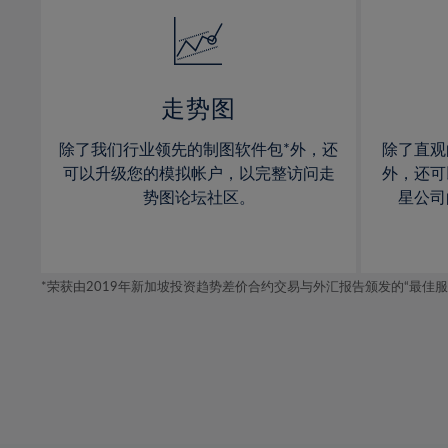
14%
14%
15%
15%
16%
16%
17%
17%
走势图
18%
18%
除了我们行业领先的制图软件包*外，还
除了直观
19%
19%
可以升级您的模拟帐户，以完整访问走
外，还可
20%
20%
势图论坛社区。
星公司
21%
21%
22%
22%
*荣获由2019年新加坡投资趋势差价合约交易与外汇报告颁发的“最佳服务-在
23%
23%
24%
24%
25%
25%
26%
26%
27%
27%