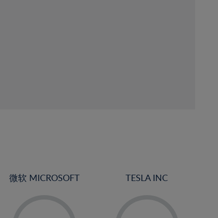
微软 MICROSOFT
TESLA INC
-
-