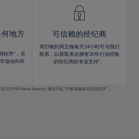
14%
14%
15%
15%
16%
16%
17%
17%
任何地方
可信赖的经纪商
18%
18%
周日晚到周五晚每天24小时可与我们
19%
19%
用程序*，无
联系，以获取来自拥有30年行业经验
20%
20%
市场动向和
的经纪商的专业支持*。
21%
21%
22%
22%
年Shares Awards,“最佳手机/平板电脑移动应用程序” 。
23%
23%
24%
24%
25%
25%
26%
26%
27%
27%