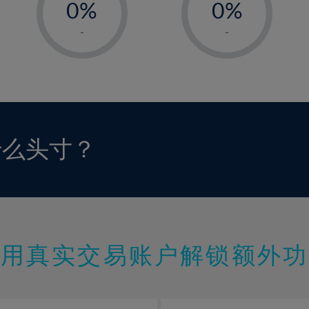
0%
0%
1%
1%
-
-
2%
2%
3%
3%
4%
4%
5%
5%
6%
6%
什么头寸？
7%
7%
8%
8%
9%
9%
10%
10%
11%
11%
使用真实交易账户解锁额外功
12%
12%
13%
13%