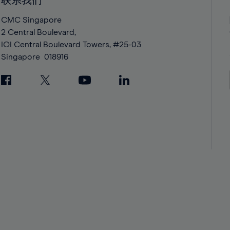
联系我们
42%
42%
43%
43%
CMC Singapore
2 Central Boulevard,
44%
44%
IOI Central Boulevard Towers, #25-03
45%
45%
Singapore
018916
46%
46%
47%
47%
48%
48%
49%
49%
50%
50%
51%
51%
52%
52%
53%
53%
54%
54%
55%
55%