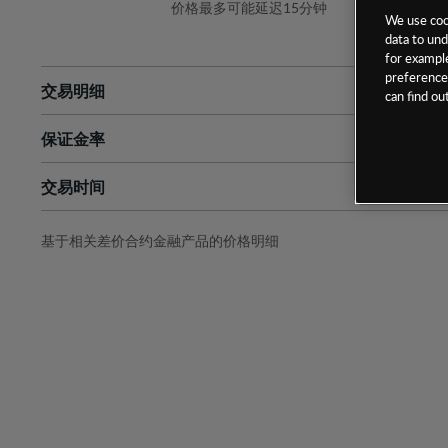
价格最多可能延迟15分钟
We use cook
data to und
for example
preferences
交易明细
can find o
保证金率
最小数额
-
交易时间
1级保证金率
-
层级
单位
费率
允许GSLO
否
基于相关差价合约金融产品的价格明细
日
交易时间
GSLO最小价差
-
显示的交易时间是新加坡当地时间
允许做空
是
持仓成本-买入
持仓成本-卖出
最近更新：