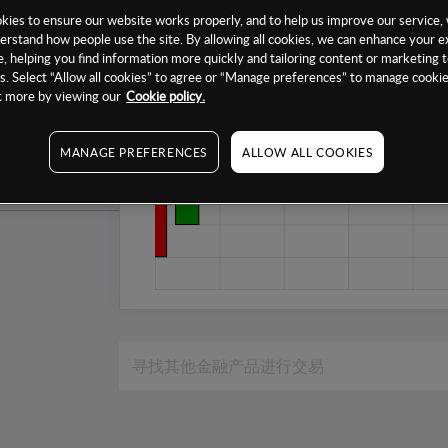
1个月
ies to ensure our website works properly, and to help us improve our service, 
erstand how people use the site. By allowing all cookies, we can enhance your e
6个月
, helping you find information more quickly and tailoring content or marketing 
. Select “Allow all cookies” to agree or “Manage preferences” to manage cookie
1年
ut more by viewing our
Cookie policy.
MANAGE PREFERENCES
ALLOW ALL COOKIES