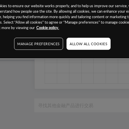
1个月
ies to ensure our website works properly, and to help us improve our service, 
erstand how people use the site. By allowing all cookies, we can enhance your e
6个月
, helping you find information more quickly and tailoring content or marketing 
. Select “Allow all cookies” to agree or “Manage preferences” to manage cookie
1年
ut more by viewing our
Cookie policy.
MANAGE PREFERENCES
ALLOW ALL COOKIES