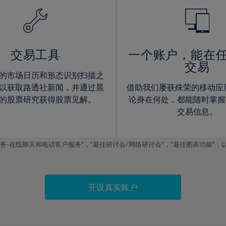
14%
14%
15%
15%
16%
16%
17%
17%
交易工具
一个账户，能在
交易
18%
18%
的市场日历和形态识别扫描之
19%
19%
以获取路透社新闻，并通过晨
借助我们屡获殊荣的移动应
20%
20%
的股票研究获得股票见解。
论身在何处，都能随时掌握
交易信息。
21%
21%
22%
22%
线聊天和电话客户服务”，“最佳研讨会/网络研讨会”，“最佳图表功能”，以及2019
23%
23%
24%
24%
25%
25%
开设真实账户
26%
26%
27%
27%