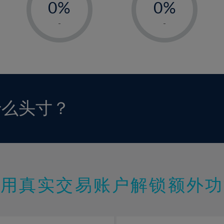
0%
0%
1%
1%
-
-
2%
2%
3%
3%
4%
4%
5%
5%
6%
6%
什么头寸？
7%
7%
8%
8%
9%
9%
10%
10%
11%
11%
使用真实交易账户解锁额外功
12%
12%
13%
13%