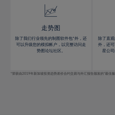
14%
14%
15%
15%
16%
16%
17%
17%
走势图
18%
18%
除了我们行业领先的制图软件包*外，还
除了直观
19%
19%
可以升级您的模拟帐户，以完整访问走
外，还可
20%
20%
势图论坛社区。
星公司
21%
21%
22%
22%
*荣获由2019年新加坡投资趋势差价合约交易与外汇报告颁发的“最佳服务-在
23%
23%
24%
24%
25%
25%
26%
26%
27%
27%