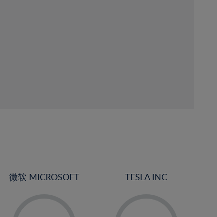
微软 MICROSOFT
TESLA INC
-
-