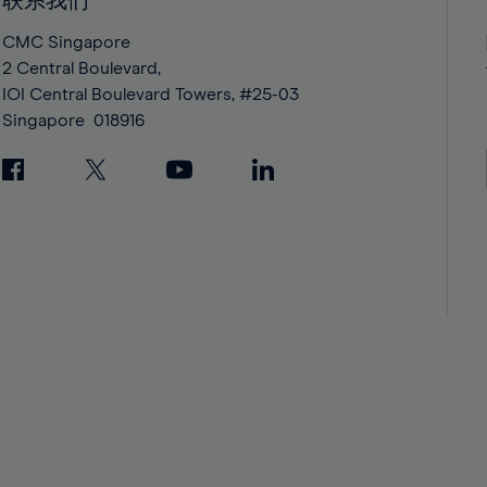
联系我们
42%
42%
43%
43%
CMC Singapore
2 Central Boulevard,
44%
44%
IOI Central Boulevard Towers, #25-03
45%
45%
Singapore
018916
46%
46%
47%
47%
48%
48%
49%
49%
50%
50%
51%
51%
52%
52%
53%
53%
54%
54%
55%
55%