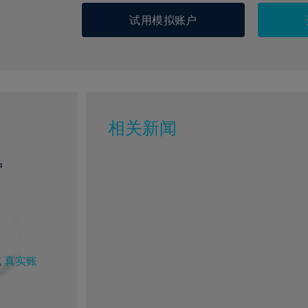
试用模拟账户
相关新闻
户
%
1%
8%
59%
或
真实账