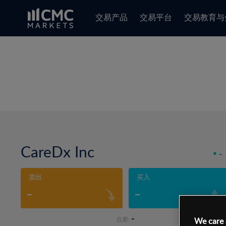
交易产品
交易平台
交易教育与
CareDx Inc
-
卖出
买入
-
-
-
点差:
We care 