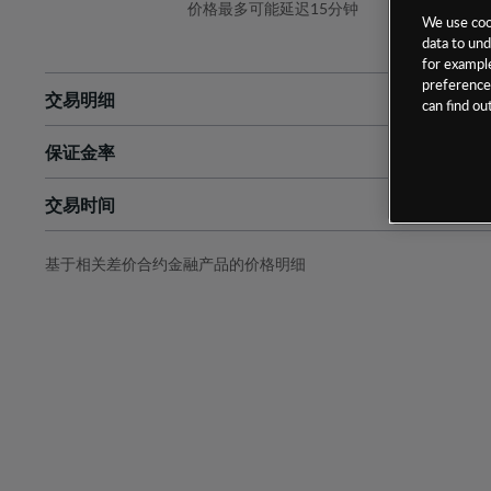
价格最多可能延迟15分钟
We use cook
data to und
for example
preferences
交易明细
can find o
保证金率
最小数额
-
交易时间
1级保证金率
-
层级
单位
费率
允许GSLO
否
基于相关差价合约金融产品的价格明细
日
交易时间
GSLO最小价差
-
显示的交易时间是新加坡当地时间
允许做空
是
持仓成本-买入
持仓成本-卖出
最近更新：