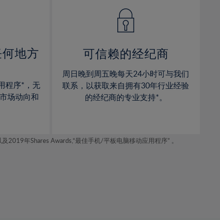
14%
14%
15%
15%
16%
16%
17%
17%
任何地方
可信赖的经纪商
18%
18%
周日晚到周五晚每天24小时可与我们
19%
19%
用程序*，无
联系，以获取来自拥有30年行业经验
20%
20%
市场动向和
的经纪商的专业支持*。
21%
21%
22%
22%
年Shares Awards,“最佳手机/平板电脑移动应用程序” 。
23%
23%
24%
24%
25%
25%
26%
26%
27%
27%