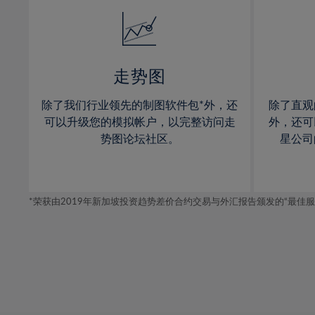
14%
14%
32%
15%
15%
33%
16%
16%
34%
17%
17%
35%
走势图
18%
18%
36%
除了我们行业领先的制图软件包*外，还
除了直观
19%
19%
37%
可以升级您的模拟帐户，以完整访问走
外，还可
20%
20%
势图论坛社区。
星公司
38%
21%
21%
39%
22%
22%
40%
*荣获由2019年新加坡投资趋势差价合约交易与外汇报告颁发的“最佳服务-在
23%
23%
41%
24%
24%
42%
25%
25%
43%
26%
26%
44%
27%
27%
45%