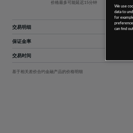
价格最多可能延迟15分钟
We use cook
data to und
for example
preferences
交易明细
can find o
保证金率
最小数额
-
交易时间
1级保证金率
-
层级
单位
费率
允许GSLO
-
基于相关差价合约金融产品的价格明细
日
交易时间
GSLO最小价差
-
显示的交易时间是新加坡当地时间
允许做空
-
持仓成本-买入
持仓成本-卖出
最近更新：