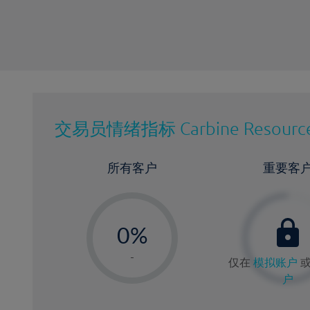
交易员情绪指标
Carbine Resourc
所有客户
重要客
-
0%
1%
-
仅在
模拟账户
2%
户
3%