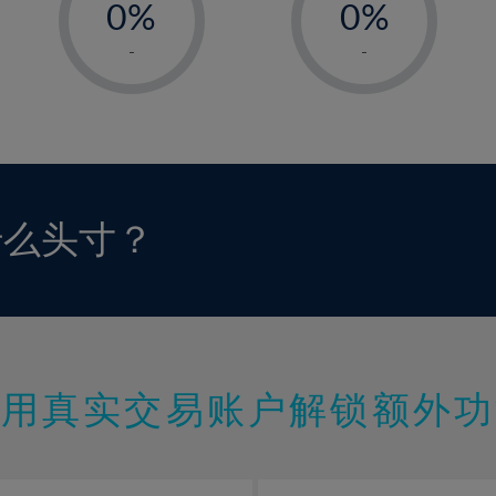
0%
0%
1%
1%
-
-
2%
2%
3%
3%
4%
4%
5%
5%
6%
6%
什么头寸？
7%
7%
8%
8%
9%
9%
10%
10%
11%
11%
使用真实交易账户解锁额外功
12%
12%
13%
13%