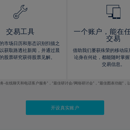
14%
14%
15%
15%
16%
16%
17%
17%
交易工具
一个账户，能在
交易
18%
18%
的市场日历和形态识别扫描之
19%
19%
以获取路透社新闻，并通过晨
借助我们屡获殊荣的移动应
20%
20%
的股票研究获得股票见解。
论身在何处，都能随时掌握
交易信息。
21%
21%
22%
22%
线聊天和电话客户服务”，“最佳研讨会/网络研讨会”，“最佳图表功能”，以及2019
23%
23%
24%
24%
25%
25%
开设真实账户
26%
26%
27%
27%