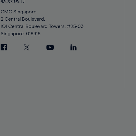
联系我们
42%
42%
43%
43%
CMC Singapore
2 Central Boulevard,
44%
44%
IOI Central Boulevard Towers, #25-03
45%
45%
Singapore
018916
46%
46%
47%
47%
48%
48%
49%
49%
50%
50%
51%
51%
52%
52%
53%
53%
54%
54%
55%
55%