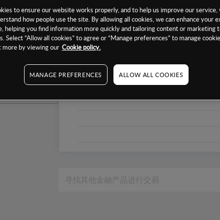
1个月
ies to ensure our website works properly, and to help us improve our service, 
erstand how people use the site. By allowing all cookies, we can enhance your e
6个月
, helping you find information more quickly and tailoring content or marketing 
. Select “Allow all cookies” to agree or “Manage preferences” to manage cookie
1年
ut more by viewing our
Cookie policy.
MANAGE PREFERENCES
ALLOW ALL COOKIES