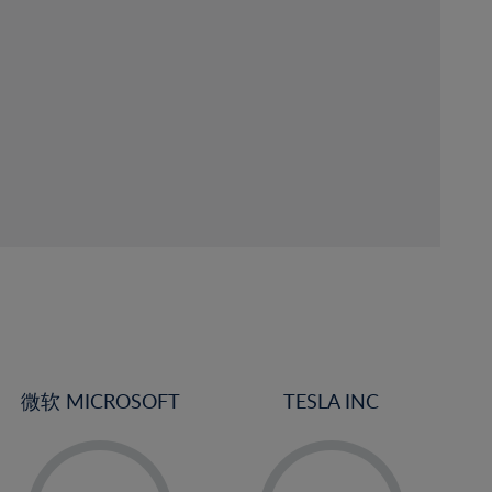
微软 MICROSOFT
TESLA INC
-
-