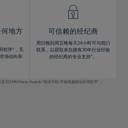
14%
14%
15%
15%
16%
16%
17%
17%
任何地方
可信赖的经纪商
18%
18%
周日晚到周五晚每天24小时可与我们
19%
19%
用程序*，无
联系，以获取来自拥有30年行业经验
20%
20%
市场动向和
的经纪商的专业支持*。
21%
21%
22%
22%
年Shares Awards,“最佳手机/平板电脑移动应用程序” 。
23%
23%
24%
24%
25%
25%
26%
26%
27%
27%