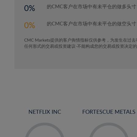
4%
0
的CMC客户在市场中有未平仓的做多头寸
5%
6%
0
的CMC客户在市场中有未平仓的做空头寸
7%
CMC Markets提供的客户舆情指标仅供参考，为发生在过
8%
任何形式的交易或投资建议-不能构成您的交易或投资决定
9%
10%
11%
12%
13%
14%
15%
NETFLIX INC
FORTESCUE METALS
16%
-
-
17%