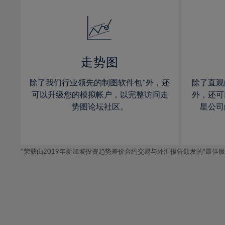
32%
14%
14%
33%
15%
15%
34%
16%
16%
35%
17%
17%
走势图
36%
18%
18%
除了我们行业领先的制图软件包*外，还
除了直观
37%
19%
19%
可以升级您的模拟帐户，以完整访问走
外，还可
38%
20%
20%
势图论坛社区。
星公司
39%
21%
21%
40%
22%
22%
41%
*荣获由2019年新加坡投资趋势差价合约交易与外汇报告颁发的“最佳服务-在
23%
23%
42%
24%
24%
43%
25%
25%
44%
26%
26%
45%
27%
27%