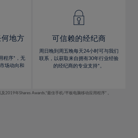
14%
14%
15%
15%
16%
16%
17%
17%
任何地方
可信赖的经纪商
18%
18%
周日晚到周五晚每天24小时可与我们
19%
19%
用程序*，无
联系，以获取来自拥有30年行业经验
20%
20%
市场动向和
的经纪商的专业支持*。
21%
21%
22%
22%
年Shares Awards,“最佳手机/平板电脑移动应用程序” 。
23%
23%
24%
24%
25%
25%
26%
26%
27%
27%