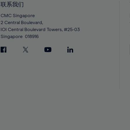
联系我们
42%
42%
43%
43%
CMC Singapore
2 Central Boulevard,
44%
44%
IOI Central Boulevard Towers, #25-03
45%
45%
Singapore
018916
46%
46%
47%
47%
48%
48%
49%
49%
50%
50%
51%
51%
52%
52%
53%
53%
54%
54%
55%
55%