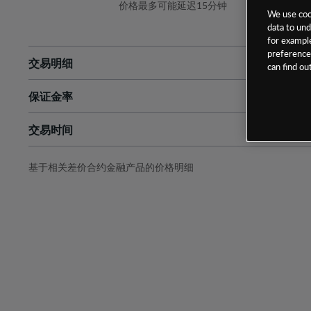
价格最多可能延迟15分钟
We use cook
data to und
for example
preferences
交易明细
can find o
保证金率
最小数额
-
交易时间
1级保证金率
-
层级
单位
费率
允许GSLO
是
基于相关差价合约金融产品的价格明细
日
交易时间
GSLO最小价差
-
显示的交易时间是新加坡当地时间
允许做空
是
持仓成本-买入
持仓成本-卖出
最近更新：