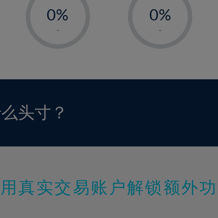
0%
0%
1%
1%
-
-
2%
2%
3%
3%
4%
4%
5%
5%
6%
6%
什么头寸？
7%
7%
8%
8%
9%
9%
10%
10%
11%
11%
使用真实交易账户解锁额外功
12%
12%
13%
13%