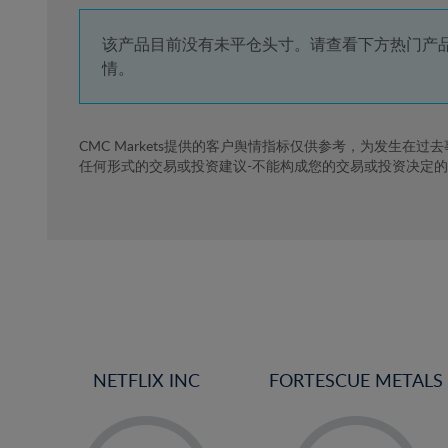
4%
5%
该产品目前没有未平仓头寸。请查看下方热门产
情。
6%
7%
8%
CMC Markets提供的客户舆情指标仅供参考，为发生在过
任何形式的交易或投资建议-不能构成您的交易或投资决定
9%
10%
11%
12%
13%
14%
15%
NETFLIX INC
FORTESCUE METALS
16%
17%
-
-