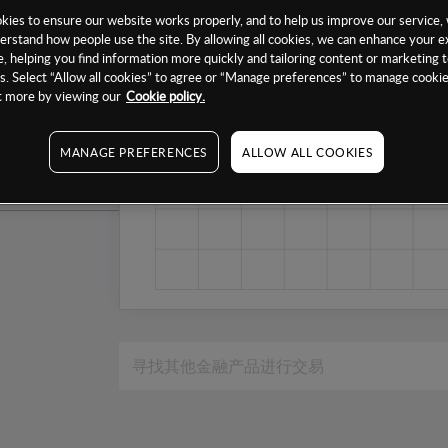
1个月
ies to ensure our website works properly, and to help us improve our service, 
erstand how people use the site. By allowing all cookies, we can enhance your e
6个月
, helping you find information more quickly and tailoring content or marketing 
. Select “Allow all cookies” to agree or “Manage preferences” to manage cookie
1年
ut more by viewing our
Cookie policy.
MANAGE PREFERENCES
ALLOW ALL COOKIES