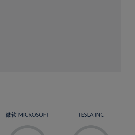
微软 MICROSOFT
TESLA INC
-
-