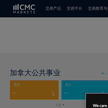
交易产品
交易平台
交易教育与
加拿大公共事业
-
卖出
买入
-
-
-
点差:
We care 