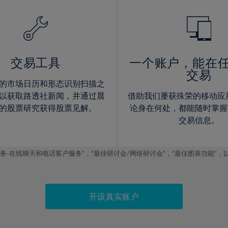
14%
14%
15%
15%
16%
16%
17%
17%
交易工具
一个账户，能在
交易
18%
18%
的市场日历和形态识别扫描之
19%
19%
以获取路透社新闻，并通过晨
借助我们屡获殊荣的移动应
20%
20%
的股票研究获得股票见解。
论身在何处，都能随时掌握
交易信息。
21%
21%
22%
22%
线聊天和电话客户服务”，“最佳研讨会/网络研讨会”，“最佳图表功能”，以及2019
23%
23%
24%
24%
25%
25%
开设真实账户
26%
26%
27%
27%