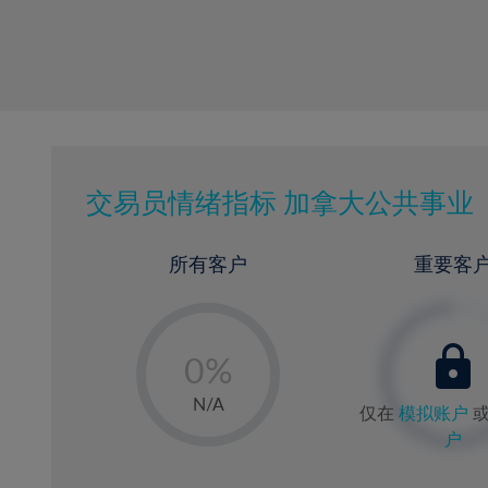
交易员情绪指标
加拿大公共事业
所有客户
重要客
-
0%
1%
N/A
仅在
模拟账户
2%
户
3%