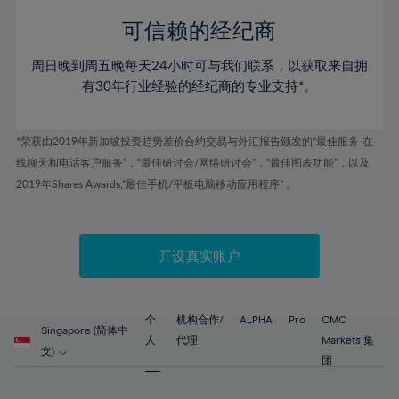
58%
58%
45%
45%
52%
52%
59%
59%
可信赖的经纪商
46%
46%
53%
53%
60%
60%
周日晚到周五晚每天24小时可与我们联系，以获取来自拥
47%
47%
54%
54%
61%
61%
有30年行业经验的经纪商的专业支持*。
48%
48%
55%
55%
62%
62%
49%
49%
56%
56%
63%
63%
*荣获由2019年新加坡投资趋势差价合约交易与外汇报告颁发的“最佳服务-在
50%
50%
57%
57%
线聊天和电话客户服务”，“最佳研讨会/网络研讨会”，“最佳图表功能”，以及
64%
64%
51%
51%
2019年Shares Awards,“最佳手机/平板电脑移动应用程序” 。
58%
58%
65%
65%
52%
52%
59%
59%
66%
66%
53%
53%
60%
60%
67%
67%
开设真实账户
54%
54%
61%
61%
68%
68%
55%
55%
62%
62%
69%
69%
56%
56%
个
机构合作/
ALPHA
Pro
CMC
63%
63%
Singapore (简体中
70%
70%
人
代理
Markets 集
57%
57%
文)
64%
64%
团
71%
71%
58%
58%
65%
65%