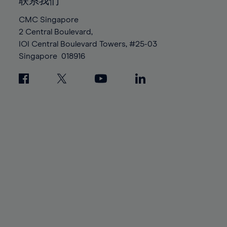
100%
100%
联系我们
87%
87%
94%
94%
CMC Singapore
88%
88%
95%
95%
2 Central Boulevard,
89%
89%
96%
96%
IOI Central Boulevard Towers, #25-03
90%
90%
Singapore
018916
97%
97%
91%
91%
98%
98%
92%
92%
99%
99%
93%
93%
100%
100%
94%
94%
95%
95%
96%
96%
97%
97%
98%
98%
99%
99%
100%
100%