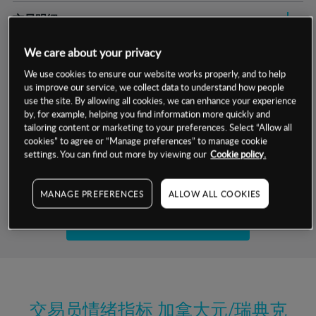
交易明细
保证金率
We care about your privacy
最小数额
-
We use cookies to ensure our website works properly, and to help
交易时间
1级保证金率
-
us improve our service, we collect data to understand how people
层级
单位
费率
use the site. By allowing all cookies, we can enhance your experience
允许GSLO
是
by, for example, helping you find information more quickly and
基于相关差价合约金融产品的价格明细
tailoring content or marketing to your preferences. Select “Allow all
日
交易时间
GSLO最小价差
-
cookies” to agree or “Manage preferences” to manage cookie
settings. You can find out more by viewing our
Cookie policy.
显示的交易时间是新加坡当地时间
允许做空
是
试用模拟账户
持仓成本-买入
MANAGE PREFERENCES
ALLOW ALL COOKIES
持仓成本-卖出
开设真实账户
最近更新：
交易员情绪指标
加拿大元/瑞典克