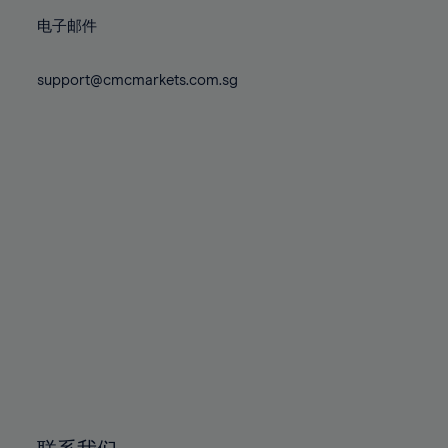
86%
86%
73%
73%
80%
80%
87%
87%
电子邮件
74%
74%
81%
81%
88%
88%
75%
75%
82%
82%
support@cmcmarkets.com.sg
89%
89%
76%
76%
83%
83%
90%
90%
77%
77%
84%
84%
91%
91%
78%
78%
85%
85%
92%
92%
79%
79%
86%
86%
93%
93%
80%
80%
87%
87%
94%
94%
81%
81%
88%
88%
95%
95%
82%
82%
89%
89%
96%
96%
83%
83%
90%
90%
97%
97%
84%
84%
91%
91%
98%
98%
85%
85%
92%
92%
99%
99%
86%
86%
93%
93%