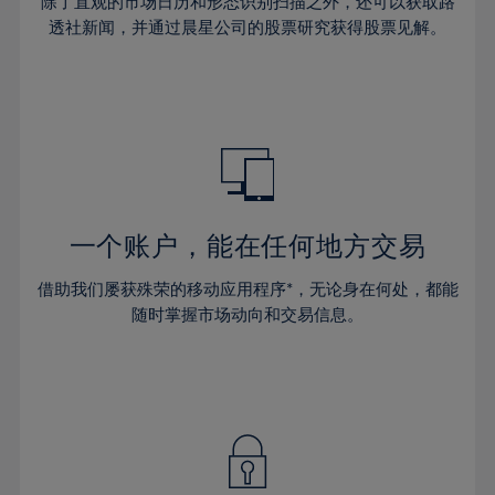
44%
44%
除了直观的市场日历和形态识别扫描之外，还可以获取路
31%
31%
38%
38%
透社新闻，并通过晨星公司的股票研究获得股票见解。
45%
45%
32%
32%
39%
39%
46%
46%
33%
33%
40%
40%
47%
47%
34%
34%
41%
41%
48%
48%
35%
35%
42%
42%
49%
49%
36%
36%
43%
43%
50%
50%
37%
37%
44%
44%
一个账户，能在任何地方交易
51%
51%
38%
38%
45%
45%
52%
52%
借助我们屡获殊荣的移动应用程序*，无论身在何处，都能
39%
39%
46%
46%
53%
53%
随时掌握市场动向和交易信息。
40%
40%
47%
47%
54%
54%
41%
41%
48%
48%
55%
55%
42%
42%
49%
49%
56%
56%
43%
43%
50%
50%
57%
57%
44%
44%
51%
51%