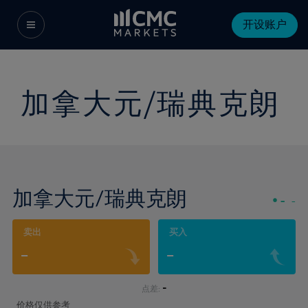
开设账户
加拿大元/瑞典克朗
加拿大元/瑞典克朗
-
-
卖出
买入
-
-
-
点差:
价格仅供参考