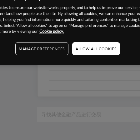
1个月
ies to ensure our website works properly, and to help us improve our service, 
erstand how people use the site. By allowing all cookies, we can enhance your e
6个月
, helping you find information more quickly and tailoring content or marketing 
. Select “Allow all cookies” to agree or “Manage preferences” to manage cookie
1年
ut more by viewing our
Cookie policy.
MANAGE PREFERENCES
ALLOW ALL COOKIES