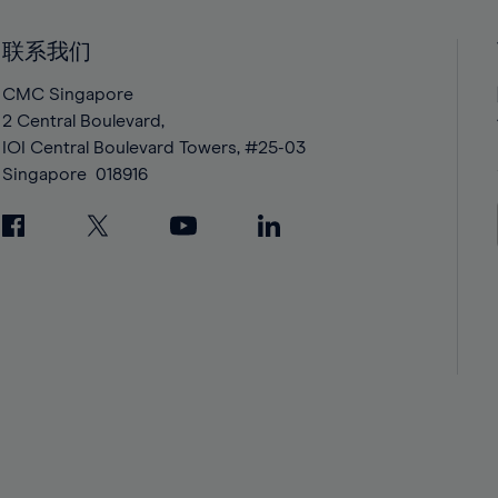
41%
41%
42%
42%
联系我们
43%
43%
CMC Singapore
44%
44%
2 Central Boulevard,
IOI Central Boulevard Towers, #25-03
45%
45%
Singapore
018916
46%
46%
47%
47%
48%
48%
49%
49%
50%
50%
51%
51%
52%
52%
53%
53%
54%
54%