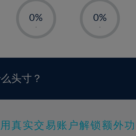
-
-
0%
0%
1%
1%
-
-
2%
2%
3%
3%
4%
4%
5%
5%
6%
6%
什么头寸？
7%
7%
8%
8%
9%
9%
10%
10%
11%
11%
使用真实交易账户解锁额外功
12%
12%