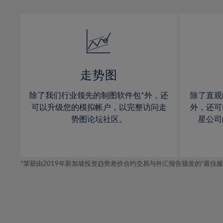
13%
13%
31%
14%
14%
32%
15%
15%
33%
16%
16%
34%
17%
17%
35%
走势图
18%
18%
36%
除了我们行业领先的制图软件包*外，还
除了直观
19%
19%
37%
可以升级您的模拟帐户，以完整访问走
外，还可
20%
20%
势图论坛社区。
星公司
38%
21%
21%
39%
22%
22%
40%
*荣获由2019年新加坡投资趋势差价合约交易与外汇报告颁发的“最佳服务-在
23%
23%
41%
24%
24%
42%
25%
25%
43%
26%
26%
44%