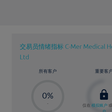
交易员情绪指标
C-Mer Medical H
Ltd
所有客户
重要客
-
0%
1%
-
仅在
模拟账户
2%
户