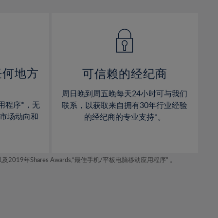
13%
13%
14%
14%
15%
15%
16%
16%
17%
17%
任何地方
可信赖的经纪商
18%
18%
周日晚到周五晚每天24小时可与我们
19%
19%
用程序*，无
联系，以获取来自拥有30年行业经验
20%
20%
市场动向和
的经纪商的专业支持*。
21%
21%
22%
22%
年Shares Awards,“最佳手机/平板电脑移动应用程序” 。
23%
23%
24%
24%
25%
25%
26%
26%