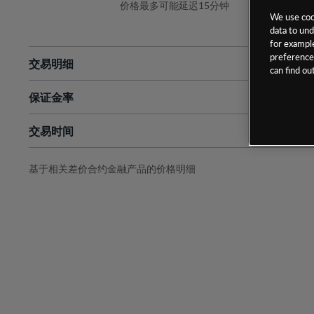
价格最多可能延迟15分钟
We use cook
data to und
for example
preferences
交易明细
can find o
保证金率
最小数额
-
交易时间
1级保证金率
-
层级
单位
费率
允许GSLO
-
基于相关差价合约金融产品的价格明细
日
交易时间
GSLO最小价差
-
显示的交易时间是新加坡当地时间
允许做空
-
持仓成本-买入
持仓成本-卖出
最近更新：