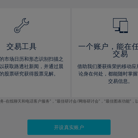
13%
13%
14%
14%
15%
15%
16%
16%
17%
17%
交易工具
一个账户，能在
交易
18%
18%
的市场日历和形态识别扫描之
19%
19%
以获取路透社新闻，并通过晨
借助我们屡获殊荣的移动应
20%
20%
的股票研究获得股票见解。
论身在何处，都能随时掌握
交易信息。
21%
21%
22%
22%
线聊天和电话客户服务”，“最佳研讨会/网络研讨会”，“最佳图表功能”，以及2019
23%
23%
24%
24%
25%
25%
开设真实账户
26%
26%